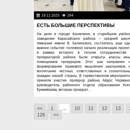
19.12.2025
294
Образован
ЕСТЬ БОЛЬШИЕ ПЕРСПЕКТИВЫ
На днях в городе Каскелене, в старейшем учебн
заведении Карасайского района – средней школ
гимназии имени В. Белинского, состоялось еще од
важное событие: положено начало реализации проект
в рамках которого в тесном сотрудничестве
прокуратурой района были открыты классы юн
помощников прокуроров. Этот шаг направлен 
формирование правового мышления школьников, 
воспитание честных, ответственных и сознательн
граждан нашей страны. В торжественном мероприят
приняли участие прокурор района Айдос Чормано
руководитель районного отдела образования Асе
Еркимбаева, ветеран прокурат...
<<
1
…
10
11
12
13
126
>>