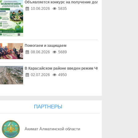
Объявляется конкурс на получение долгосрочного гранта д
06.08
Дом, где праздник заканчивается бедой
10.06.2026
5835
06.08
Поддельный начальник на связи
06.08
Дроппер - не безобидный посредник
Помогаем и защищаем
06.08
Қоршаған ортамыздың тазалығын сақтау – баршамыздың ортақ
08.06.2026
5689
06.08
Казахстану нужен новый уровень контроля: что предлагают уч
В Карасайском районе введен режим ЧС местного масштаба
06.08
Радиоэкологический мониторинг приграничных территорий Каза
02.07.2026
4950
06.08
Kazakhstan vs World: итоги противостояния
06.08
Город вышел на уборку
ПАРТНЕРЫ
06.08
Гостеприимство измеряется не количеством тостов
Акимат Алматинской области
06.08
За помощью приходят не только после запоя