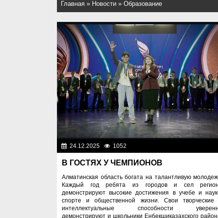
Главная
»
Новости
»
Образование
24.12.2025
1052
Образован
В ГОСТЯХ У ЧЕМПИОНОВ
Алматинская область богата на талантливую молодеж
Каждый год ребята из городов и сел регио
демонстрируют высокие достижения в учебе и наук
спорте и общественной жизни. Свои творческие
интеллектуальные способности уверен
демонстрируют и школьники Енбекшиказахского район