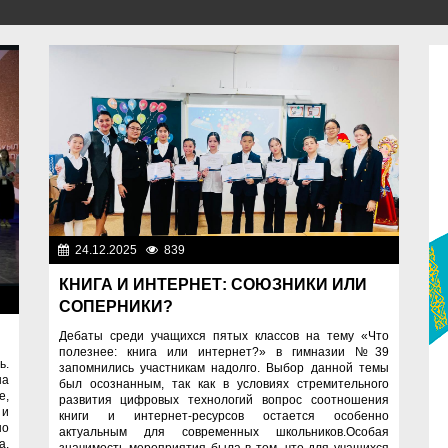
24.12.2025
839
Образование
КНИГА И ИНТЕРНЕТ: СОЮЗНИКИ ИЛИ
ие
СОПЕРНИКИ?
Дебаты среди учащихся пятых классов на тему «Что
полезнее: книга или интернет?» в гимназии №39
ь.
запомнились участникам надолго. Выбор данной темы
на
был осознанным, так как в условиях стремительного
е,
развития цифровых технологий вопрос соотношения
 и
книги и интернет-ресурсов остается особенно
но
актуальным для современных школьников.Особая
а.
значимость мероприятия была в том, что для учащихся