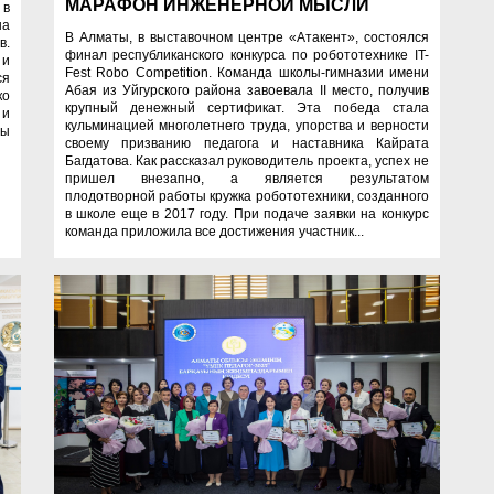
МАРАФОН ИНЖЕНЕРНОЙ МЫСЛИ
 в
на
В Алматы, в выставочном центре «Атакент», состоялся
в.
финал республиканского конкурса по робототехнике IT-
 и
Fest Robo Competition. Команда школы-гимназии имени
ся
Абая из Уйгурского района завоевала II место, получив
ко
крупный денежный сертификат. Эта победа стала
 и
кульминацией многолетнего труда, упорства и верности
лы
своему призванию педагога и наставника Кайрата
Багдатова. Как рассказал руководитель проекта, успех не
пришел внезапно, а является результатом
плодотворной работы кружка робототехники, созданного
в школе еще в 2017 году. При подаче заявки на конкурс
команда приложила все достижения участник...