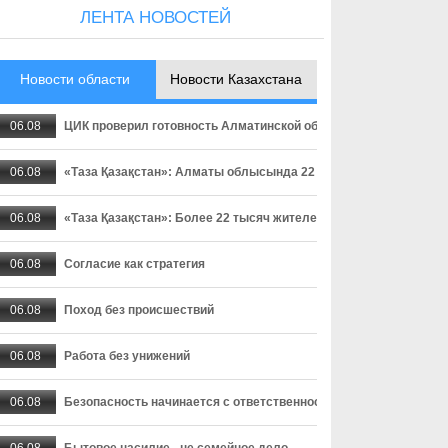
ЛЕНТА НОВОСТЕЙ
Новости области
Новости Казахстана
06.08
ЦИК проверил готовность Алматинской области к выборам деп
06.08
«Таза Қазақстан»: Алматы облысында 22 мыңнан астам тұрғ
06.08
«Таза Қазақстан»: Более 22 тысяч жителей Алматинской област
06.08
Согласие как стратегия
06.08
Поход без происшествий
06.08
Работа без унижений
06.08
Безопасность начинается с ответственности
06.08
Бытовое насилие - не семейное дело