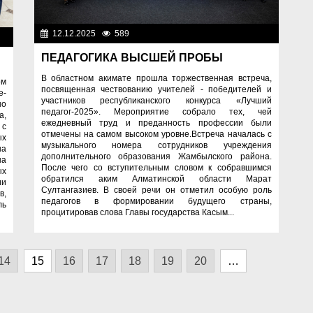
12.12.2025
589
Образование
ие
ПЕДАГОГИКА ВЫСШЕЙ ПРОБЫ
В областном акимате прошла торжественная встреча,
ом
посвященная чествованию учителей - победителей и
е-
участников республиканского конкурса «Лучший
но
педагог-2025». Мероприятие собрало тех, чей
а,
ежедневный труд и преданность профессии были
 с
отмечены на самом высоком уровне.Встреча началась с
ых
музыкального номера сотрудников учреждения
на
дополнительного образования Жамбылского района.
на
После чего со вступительным словом к собравшимся
ых
обратился аким Алматинской области Марат
ии
Султангазиев. В своей речи он отметил особую роль
в,
педагогов в формировании будущего страны,
ль
процитировав слова Главы государства Касым...
14
15
16
17
18
19
20
…