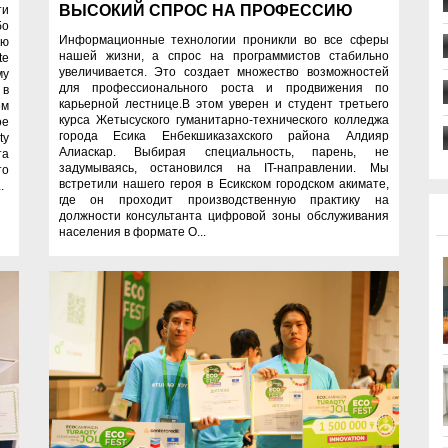
ВЫСОКИЙ СПРОС НА ПРОФЕССИЮ
ти
бо
Информационные технологии проникли во все сферы
ую
нашей жизни, а спрос на программистов стабильно
te
увеличивается. Это создает множество возможностей
му
для профессионального роста и продвижения по
 в
карьерной лестнице.В этом уверен и студент третьего
ем
курса Жетысуского гуманитарно-технического колледжа
ое
города Есика Енбекшиказахского района Алдияр
ty
Алиаскар. Выбирая специальность, парень, не
та
задумываясь, остановился на IT-направлении. Мы
то
встретили нашего героя в Есикском городском акимате,
.
где он проходит производственную практику на
должности консультанта цифровой зоны обслуживания
населения в формате O...