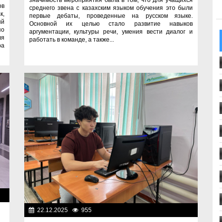
ов
среднего звена с казахским языком обучения это были
к,
первые дебаты, проведенные на русском языке.
ый
Основной их целью стало развитие навыков
по
аргументации, культуры речи, умения вести диалог и
ля
работать в команде, а также...
ра
ие
22.12.2025
955
Образование