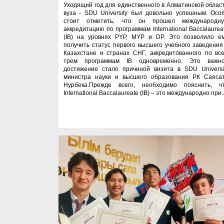
Уходящий год для единственного в Алматинской облас
вуза - SDU University был довольно успешным. Осо
стоит отметить, что он прошел международн
аккредитацию по программам International Baccalaurea
(IB) на уровнях PYP, MYP и DP. Это позволило е
получить статус первого высшего учебного заведения
Казахстане и странах СНГ, аккредитованного по вс
трем программам IB одновременно. Это важн
достижение стало причиной визита в SDU Universi
министра науки и высшего образования РК Саяса
Нурбека.Прежде всего, необходимо пояснить, ч
International Baccalaureate (IB) – это международно при..