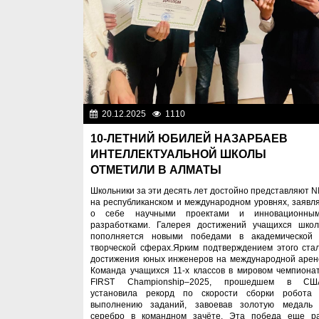
20.12.2025
1110
Образован
10-ЛЕТНИЙ ЮБИЛЕЙ НАЗАРБАЕВ
ИНТЕЛЛЕКТУАЛЬНОЙ ШКОЛЫ
ОТМЕТИЛИ В АЛМАТЫ
Школьники за эти десять лет достойно представляют N
на республиканском и международном уровнях, заявл
о себе научными проектами и инновационны
разработками. Галерея достижений учащихся шко
пополняется новыми победами в академической
творческой сферах.Ярким подтверждением этого ста
достижения юных инженеров на международной арен
Команда учащихся 11-х классов в мировом чемпиона
FIRST Championship–2025, прошедшем в СШ
установила рекорд по скорости сборки робота
выполнению заданий, завоевав золотую медаль
серебро в командном зачёте. Эта победа еще р