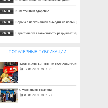
06.08
Инвестиции в здоровье
06.08
Борьба с наркоманией выходит на новый уровень
06.08
Наркотическая зависимость разрушает здоровье
06.08
Собственник обязан соблюдать законодательство
ПОПУЛЯРНЫЕ ПУБЛИКАЦИИ
06.08
Опасный обгон – риск для каждого
«ЗАҢ ЖӘНЕ ТӘРТІП»: ҚҰТҚАРУШЫЛАРДЫҢ ЕҢБЕГІМЕН ТАН
06.08
Перекресток, где победила вежливость
17.06.2026
7103
06.08
Право собственности - основа доверия
06.08
Собственность начинается с уважения
С уважением к матери
09.06.2026
6177
06.08
Трезвость - часть профессии