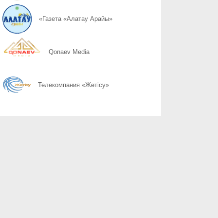
06.08
Семья тоже нуждается в поддержке
«Газета «Алатау Арайы»
06.08
Возвращение к трезвости возможно
Qonaev Media
06.08
Лечение продолжается после кабинета
Телекомпания «Жетісу»