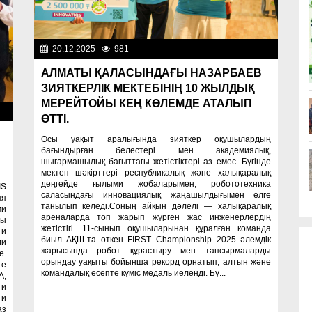
20.12.2025
981
Образование
АЛМАТЫ ҚАЛАСЫНДАҒЫ НАЗАРБАЕВ
ЗИЯТКЕРЛІК МЕКТЕБІНІҢ 10 ЖЫЛДЫҚ
МЕРЕЙТОЙЫ КЕҢ КӨЛЕМДЕ АТАЛЫП
ие
ӨТТІ.
Осы уақыт аралығында зияткер оқушылардың
бағындырған белестері мен академиялық,
шығармашылық бағыттағы жетістіктері аз емес. Бүгінде
мектеп шәкірттері республикалық және халықаралық
деңгейде ғылыми жобаларымен, робототехника
IS
саласындағы инновациялық жаңашылдығымен елге
яя
танылып келеді.Соның айқын дәлелі — халықаралық
ми
ареналарда топ жарып жүрген жас инженерлердің
лы
жетістігі. 11-сынып оқушыларынан құралған команда
 и
биыл АҚШ-та өткен FIRST Championship–2025 әлемдік
ли
жарысында робот құрастыру мен тапсырмаларды
е.
орындау уақыты бойынша рекорд орнатып, алтын және
те
командалық есепте күміс медаль иеленді. Бұ...
А,
 и
 и
аз