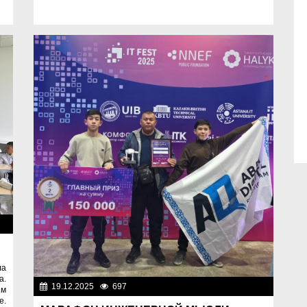
ие
ла
а.
19.12.2025
697
Образование
им
е.