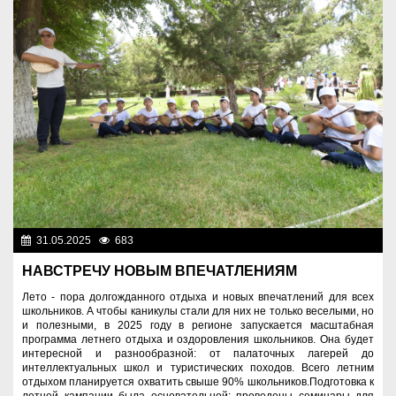
31.05.2025
683
Образование
НАВСТРЕЧУ НОВЫМ ВПЕЧАТЛЕНИЯМ
Лето - пора долгожданного отдыха и новых впечатлений для всех
школьников. А чтобы каникулы стали для них не только веселыми, но
и полезными, в 2025 году в регионе запускается масштабная
программа летнего отдыха и оздоровления школьников. Она будет
интересной и разнообразной: от палаточных лагерей до
интеллектуальных школ и туристических походов. Всего летним
отдыхом планируется охватить свыше 90% школьников.Подготовка к