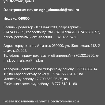
ул. Достык, дом 1
Электронная почта: ogni_alatautald@mail.ru
Индекс: 040800
Главный редактор - 87081441208, секретариат -
87474085535, корреспонденты - 87076994618, 87477387357,
прием рекламы и объявлений - 87013215750.
Адрес корпункта в г. Алматы: 050000, ул. Желтоксан, 112, 2
этаж, каб. 202.
Телефоны: прием рекламы и объявлений - 87013215750, e-
mail: ogni_alatau@mail.ru
Телефоны собкоров: по Уйгурскому району +7-708-367-14-
19; по Карасайскому району +7-747-563-61-18; по
Илийскому району +7-700-659-95-35, по
Енбекшиказахскому району - 8-777-518-11-80.
Газета поставлена на учет в республиканском