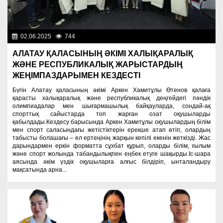
02.06.2025
744
Образование
АЛАТАУ ҚАЛАСЫНЫҢ ӘКІМІ ХАЛЫҚАРАЛЫҚ
ЖӘНЕ РЕСПУБЛИКАЛЫҚ ЖАРЫСТАРДЫҢ
ЖЕҢІМПАЗДАРЫМЕН КЕЗДЕСТІ
Бүгін Алатау қаласының әкімі Аркен Хамитұлы Өтенов қалаға
қарасты халықаралық және республикалық деңгейдегі пәндік
олимпиадалар мен шығармашылық байқауларда, сондай-ақ
спорттық сайыстарда топ жарған озат оқушыларды
қабылдады.Кездесу барысында Аркен Хамитұлы оқушылардың білім
мен спорт саласындағы жетістіктерін ерекше атап өтіп, олардың
табысты болашағы – ел ертеңінің жарқын кепілі екенін жеткізді. Жас
дарындармен еркін форматта сұхбат құрып, оларды білім, ғылым
және спорт жолында табандылықпен еңбек етуге шақырды.Іс-шара
аясында әкім үздік оқушыларға алғыс білдіріп, ынталандыру
мақсатында арна...