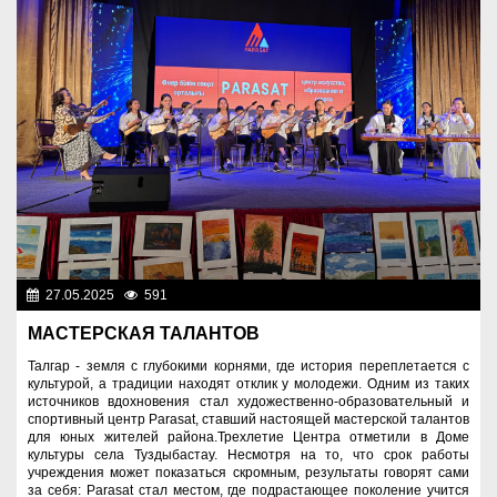
27.05.2025
591
Образование
МАСТЕРСКАЯ ТАЛАНТОВ
Талгар - земля с глубокими корнями, где история переплетается с
культурой, а традиции находят отклик у молодежи. Одним из таких
источников вдохновения стал художественно-образовательный и
спортивный центр Parasat, ставший настоящей мастерской талантов
для юных жителей района.Трехлетие Центра отметили в Доме
культуры села Туздыбастау. Несмотря на то, что срок работы
учреждения может показаться скромным, результаты говорят сами
за себя: Parasat стал местом, где подрастающее поколение учится