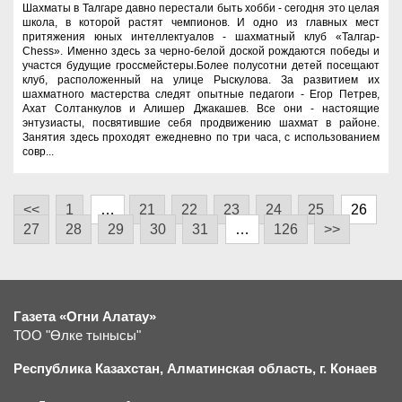
Шахматы в Талгаре давно перестали быть хобби - сегодня это целая
школа, в которой растят чемпионов. И одно из главных мест
притяжения юных интеллектуалов - шахматный клуб «Талгар-
Chess». Именно здесь за черно-белой доской рождаются победы и
участся будущие гроссмейстеры.Более полусотни детей посещают
клуб, расположенный на улице Рыскулова. За развитием их
шахматного мастерства следят опытные педагоги - Егор Петрев,
Ахат Солтанкулов и Алишер Джакашев. Все они - настоящие
энтузиасты, посвятившие себя продвижению шахмат в районе.
Занятия здесь проходят ежедневно по три часа, с использованием
совр...
<<
1
…
21
22
23
24
25
26
27
28
29
30
31
…
126
>>
Газета «Огни Алатау»
ТОО "Өлке тынысы"
Республика Казахстан, Алматинская область, г.
К
онаев