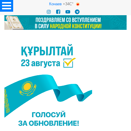
Конаев
+34C°