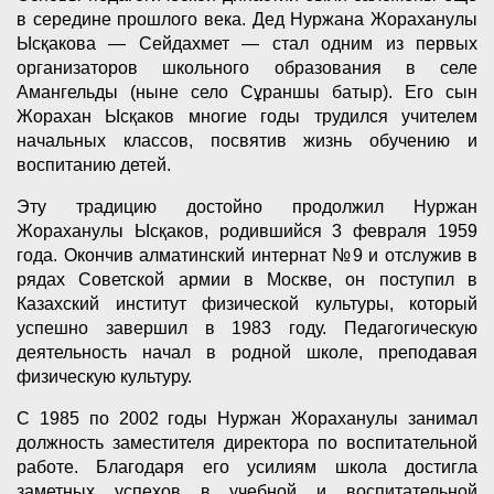
в середине прошлого века. Дед Нуржана Жораханулы
Ысқакова — Сейдахмет — стал одним из первых
организаторов школьного образования в селе
Амангельды (ныне село Сұраншы батыр). Его сын
Жорахан Ысқаков многие годы трудился учителем
начальных классов, посвятив жизнь обучению и
воспитанию детей.
Эту традицию достойно продолжил Нуржан
Жораханулы Ысқаков, родившийся 3 февраля 1959
года. Окончив алматинский интернат №9 и отслужив в
рядах Советской армии в Москве, он поступил в
Казахский институт физической культуры, который
успешно завершил в 1983 году. Педагогическую
деятельность начал в родной школе, преподавая
физическую культуру.
С 1985 по 2002 годы Нуржан Жораханулы занимал
должность заместителя директора по воспитательной
работе. Благодаря его усилиям школа достигла
заметных успехов в учебной и воспитательной