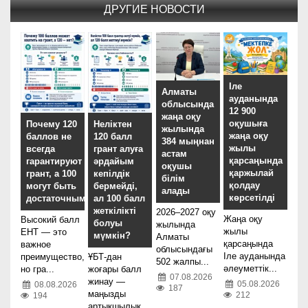
ДРУГИЕ НОВОСТИ
Іле
Алматы
ауданында
облысында
12 900
жаңа оқу
оқушыға
Почему 120
Неліктен
жылында
жаңа оқу
баллов не
120 балл
384 мыңнан
жылы
всегда
грант алуға
астам
қарсаңында
гарантируют
әрдайым
оқушы
қаржылай
грант, а 100
кепілдік
білім
қолдау
могут быть
бермейді,
алады
көрсетілді
достаточными?
ал 100 балл
жеткілікті
2026–2027 оқу
Жаңа оқу
Высокий балл
болуы
жылында
жылы
ЕНТ — это
мүмкін?
Алматы
қарсаңында
важное
облысындағы
Іле ауданында
преимущество,
ҰБТ-дан
502 жалпы...
әлеуметтік...
но гра...
жоғары балл
07.08.2026
жинау —
05.08.2026
08.08.2026
187
маңызды
212
194
артықшылық.