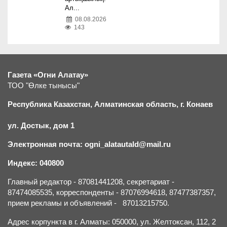
Ал...
08.08.2026
143
Газета «Огни Алатау»
ТОО "Өлке тынысы"
Республика Казахстан, Алматинская область, г.
К
онаев
ул. Достык, дом 1
Электронная почта: ogni_alatautald@mail.ru
Индекс: 040800
Главный редактор - 87081441208, секретариат -
87474085535, корреспонденты - 87076994618, 87477387357,
прием рекламы и объявлений - 87013215750.
Адрес корпункта в г. Алматы: 050000, ул. Желтоксан, 112, 2