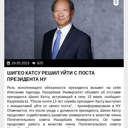
29.05.2023
820
Образование
ШИГЕО КАТСУ РЕШИЛ УЙТИ С ПОСТА
ПРЕЗИДЕНТА НУ
Роль исполняющего обязанности президента возьмет на себя
Илесанми Адесида. Назарбаев Университет объявил об отставке
президента Шигео Катсу, вступающей в силу 15 июня, сообщает
Kazpravda.kz. "После почти 13 лет службы президент Катсу выступил
с инициативой уйти со своего поста", - проинформировали в НУ.
Отмечается, что после ухода с должности президента, Шигео Катсу
продолжит содействовать развитию университета в качестве члена
Попечительского совета Назарбаев Университета. Он также
продолжит работу в качестве члена Попечительского совета