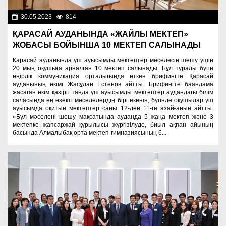
30.05.2023
814
Образование
ҚАРАСАЙ АУДАНЫНДА «ЖАЙЛЫ МЕКТЕП»
ЖОБАСЫ БОЙЫНША 10 МЕКТЕП САЛЫНАДЫ
Қарасай ауданында үш ауысымды мектептер мәселесін шешу үшін
20 мың оқушыға арналған 10 мектеп салынады. Бұл туралы бүгін
өңірлік коммуникация орталығында өткен брифингте Қарасай
ауданының әкімі Жасұлан Естенов айтты. Брифингте баяндама
жасаған әкім қазіргі таңда үш ауысымды мектептер аудандағы білім
саласында ең өзекті мәселелердің бірі екенін, бүгінде оқушылар үш
ауысымда оқитын мектептер саны 12-ден 11-ге азайғанын айтты.
«Бұл мәселені шешу мақсатында ауданда 5 жаңа мектеп және 3
мектепке жапсаржай құрылысы жүргізілуде, биыл ақпан айының
басында Алмалыбақ орта мектеп-гимназиясының 6...