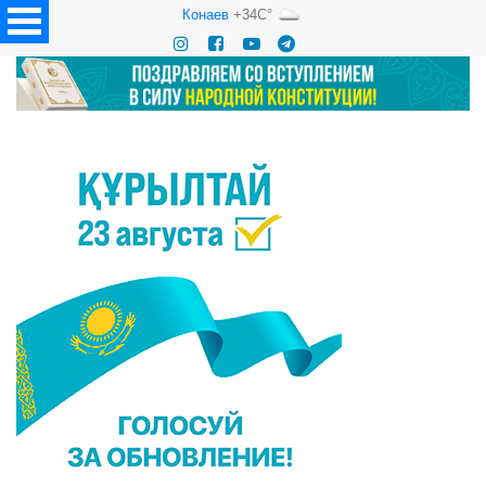
Конаев
+34C°