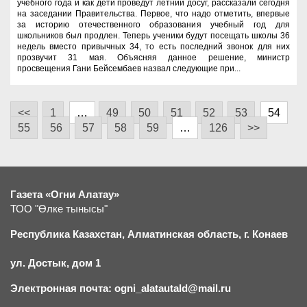
учебного года и как дети проведут летний досуг, рассказали сегодня
на заседании Правительства. Первое, что надо отметить, впервые
за историю отечественного образования учебный год для
школьников был продлен. Теперь ученики будут посещать школы 36
недель вместо привычных 34, то есть последний звонок для них
прозвучит 31 мая. Объясняя данное решение, министр
просвещения Гани Бейсембаев назвал следующие при...
<<
1
…
49
50
51
52
53
54
55
56
57
58
59
…
126
>>
Газета «Огни Алатау»
ТОО "Өлке тынысы"
Республика Казахстан, Алматинская область, г.
К
онаев
ул. Достык, дом 1
Электронная почта: ogni_alatautald@mail.ru