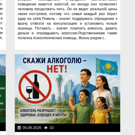
а,
поведение кажется заботой, но иногда оно позволяет
ли
человеку продолжать пить. Он не видит реальной цены
ко
своих поступков, потому что семья каждый раз берет
 и
удар на себя.Помочь - значит поддержать обращение к
ет
врачу, отвезти на консультацию и установить ясные
ть
границы. Потакать - значит покупать алкоголь, давать
ли
деньги и оправдывать агрессию.Родственникам также
е,
полезна психологическая помощь. Жизнь рядом с...
ок
06.08.2026
33
Правопорядок