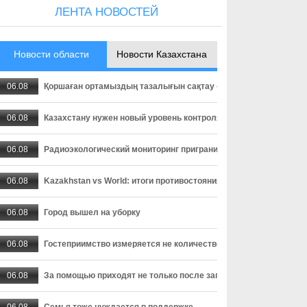
ЛЕНТА НОВОСТЕЙ
Новости области
Новости Казахстана
06.08
Қоршаған ортамыздың тазалығын сақтау – баршамыздың ортақ
06.08
Казахстану нужен новый уровень контроля: что предлагают уч
06.08
Радиоэкологический мониторинг приграничных территорий Каза
06.08
Kazakhstan vs World: итоги противостояния
06.08
Город вышел на уборку
06.08
Гостеприимство измеряется не количеством тостов
06.08
За помощью приходят не только после запоя
06.08
Семья тоже нуждается в поддержке