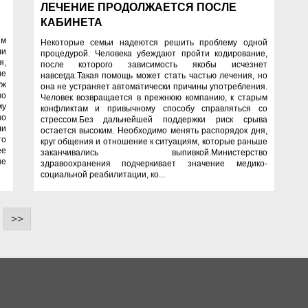
ЛЕЧЕНИЕ ПРОДОЛЖАЕТСЯ ПОСЛЕ
КАБИНЕТА
ем
Некоторые семьи надеются решить проблему одной
ли
процедурой. Человека убеждают пройти кодирование,
я,
после которого зависимость якобы исчезнет
ие
навсегда.Такая помощь может стать частью лечения, но
уж
она не устраняет автоматически причины употребления.
но
Человек возвращается в прежнюю компанию, к старым
му
конфликтам и привычному способу справляться со
но
стрессом.Без дальнейшей поддержки риск срыва
ли
остается высоким. Необходимо менять распорядок дня,
то
круг общения и отношение к ситуациям, которые раньше
ее
заканчивались выпивкой.Министерство
не
здравоохранения подчеркивает значение медико-
социальной реабилитации, ко...
>>