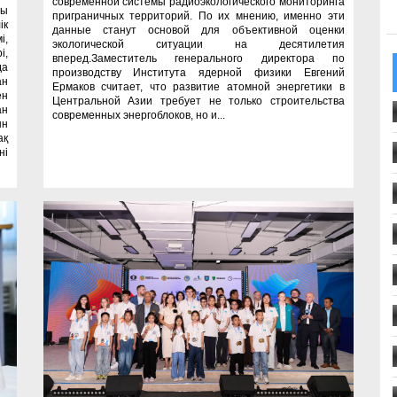
современной системы радиоэкологического мониторинга
сы
приграничных территорий. По их мнению, именно эти
ік
данные станут основой для объективной оценки
і,
экологической ситуации на десятилетия
і,
вперед.Заместитель генерального директора по
да
производству Института ядерной физики Евгений
ан
Ермаков считает, что развитие атомной энергетики в
ен
Центральной Азии требует не только строительства
ан
современных энергоблоков, но и...
ын
ақ
ні