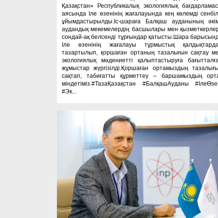
Қазақстан» Республикалық экологиялық бағдарлама
аясында Іле өзенінің жағалауында кең көлемді сенбіл
ұйымдастырылды.Іс-шараға Балқаш ауданының әкім
аудандық мекемелердің басшылары мен қызметкерлер
сондай-ақ белсенді тұрғындар қатысты.Шара барысын
Іле өзенінің жағалауы тұрмыстық қалдықтард
тазартылып, қоршаған ортаның тазалығын сақтау м
экологиялық мәдениетті қалыптастыруға бағытталғ
жұмыстар жүргізілді.Қоршаған ортамыздың тазалығ
сақтап, табиғатты құрметтеу – баршамыздың орт
міндетіміз.#ТазаҚазақстан #БалқашАуданы #ІлеӨзе
#Эк...