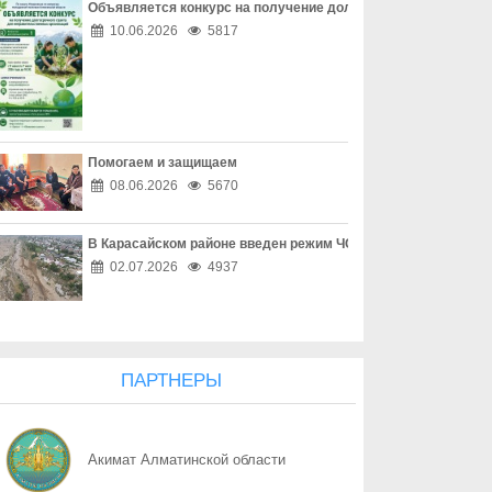
Объявляется конкурс на получение долгосрочного гранта д
06.08
Сделки без риска
10.06.2026
5817
06.08
Надежная защита без лишних затрат
06.08
Как сохранить свое имущество
Помогаем и защищаем
06.08
Пенсия без посредников
08.06.2026
5670
06.08
Письмо из налоговой оказалось приманкой
В Карасайском районе введен режим ЧС местного масштаба
06.08
Карта напрокат ведет в уголовное дело
02.07.2026
4937
06.08
Работа начинается с платежа
06.08
Предоплата ушла вместе с продавцом
ПАРТНЕРЫ
06.08
Дети не должны быть свидетелями насилия
Акимат Алматинской области
06.08
С чего начинается насилие