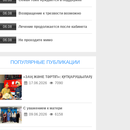
06.08
Возвращение к трезвости возможно
06.08
Лечение продолжается после кабинета
06.08
Не проходите мимо
06.08
Комфорт начинается с порядка
ПОПУЛЯРНЫЕ ПУБЛИКАЦИИ
06.08
Когда бдительность становится нормой
«ЗАҢ ЖӘНЕ ТӘРТІП»: ҚҰТҚАРУШЫЛАРДЫҢ ЕҢБЕГІМЕН ТАН
06.08
Как простые меры делают город безопаснее
17.06.2026
7090
06.08
Спокойствие города – общая ответственность
06.08
Имущество любит внимательность
С уважением к матери
09.06.2026
6158
06.08
Личные вещи под контролем