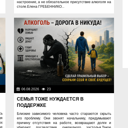
настроение, а не обязательное присутствие алкоголя на
столе.Елена ГРЕБЕННИКО...
ок
06.08.2026
23
Правопорядок
СЕМЬЯ ТОЖЕ НУЖДАЕТСЯ В
ПОДДЕРЖКЕ
сь
Близкие зависимого человека часто стараются скрыть
ля
его проблему. Они звонят начальнику, придумывают
ых
причину отсутствия на работе, возвращают долги и
не
убирают последствия очередного застолья.Такое