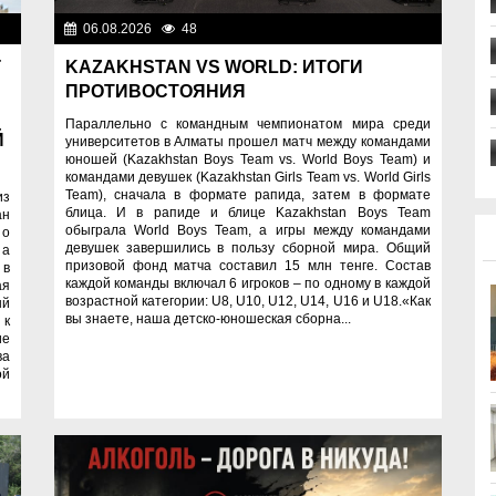
06.08.2026
48
Важные новости
ти
KAZAKHSTAN VS WORLD: ИТОГИ
Г
ПРОТИВОСТОЯНИЯ
Параллельно с командным чемпионатом мира среди
Й
университетов в Алматы прошел матч между командами
юношей (Kazakhstan Boys Team vs. World Boys Team) и
командами девушек (Kazakhstan Girls Team vs. World Girls
Team), сначала в формате рапида, затем в формате
из
блица. И в рапиде и блице Kazakhstan Boys Team
ан
обыграла World Boys Team, а игры между командами
 о
девушек завершились в пользу сборной мира. Общий
 а
призовой фонд матча составил 15 млн тенге. Состав
 в
каждой команды включал 6 игроков – по одному в каждой
ая
возрастной категории: U8, U10, U12, U14, U16 и U18.«Как
ый
вы знаете, наша детско-юношеская сборна...
 к
ие
ва
ой