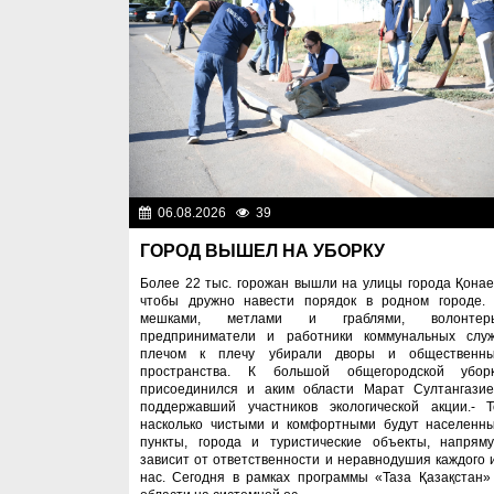
06.08.2026
39
Эколог
ГОРОД ВЫШЕЛ НА УБОРКУ
Более 22 тыс. горожан вышли на улицы города Қонае
чтобы дружно навести порядок в родном городе.
мешками, метлами и граблями, волонтер
предприниматели и работники коммунальных слу
плечом к плечу убирали дворы и общественн
пространства. К большой общегородской убор
присоединился и аким области Марат Султангазие
поддержавший участников экологической акции.- Т
насколько чистыми и комфортными будут населенн
пункты, города и туристические объекты, напрям
зависит от ответственности и неравнодушия каждого 
нас. Сегодня в рамках программы «Таза Қазақстан»