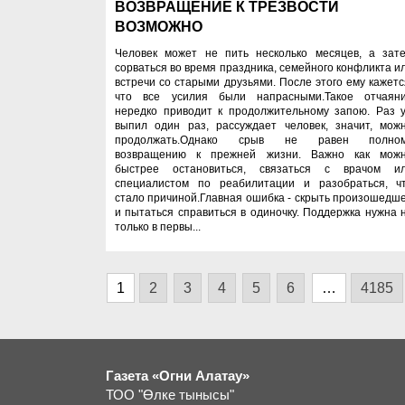
ВОЗВРАЩЕНИЕ К ТРЕЗВОСТИ
ВОЗМОЖНО
Человек может не пить несколько месяцев, а зат
сорваться во время праздника, семейного конфликта и
встречи со старыми друзьями. После этого ему кажетс
что все усилия были напрасными.Такое отчаян
нередко приводит к продолжительному запою. Раз 
выпил один раз, рассуждает человек, значит, мож
продолжать.Однако срыв не равен полно
возвращению к прежней жизни. Важно как мож
быстрее остановиться, связаться с врачом и
специалистом по реабилитации и разобраться, ч
стало причиной.Главная ошибка - скрыть произошедш
и пытаться справиться в одиночку. Поддержка нужна 
только в первы...
1
2
3
4
5
6
…
4185
Газета «Огни Алатау»
ТОО "Өлке тынысы"