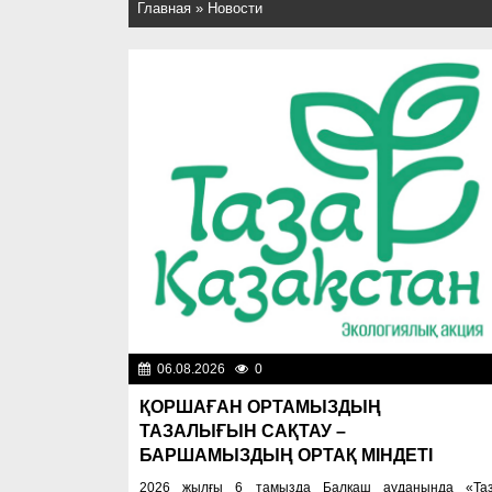
Главная
»
Новости
06.08.2026
0
Эколог
ҚОРШАҒАН ОРТАМЫЗДЫҢ
ТАЗАЛЫҒЫН САҚТАУ –
БАРШАМЫЗДЫҢ ОРТАҚ МІНДЕТІ
2026 жылғы 6 тамызда Балқаш ауданында «Та