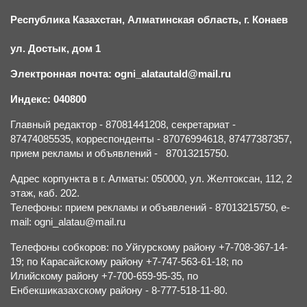
Республика Казахстан, Алматинская область, г.
К
онаев
ул. Достык, дом 1
Электронная почта: ogni_alatautald@mail.ru
Индекс: 040800
Главный редактор - 87081441208, секретариат -
87474085535, корреспонденты - 87076994618, 87477387357,
прием рекламы и объявлений - 87013215750.
Адрес корпункта в г. Алматы: 050000, ул. Желтоксан, 112, 2
этаж, каб. 202.
Телефоны: прием рекламы и объявлений - 87013215750, e-
mail: ogni_alatau@mail.ru
Телефоны собкоров: по Уйгурскому району +7-708-367-14-
19; по Карасайскому району +7-747-563-61-18; по
Илийскому району +7-700-659-95-35, по
Енбекшиказахскому району - 8-777-518-11-80.