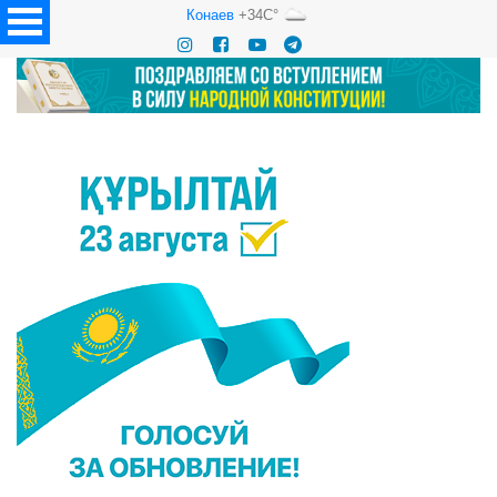
Конаев
+34C°