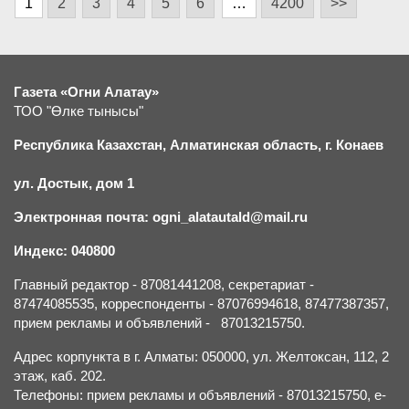
1
2
3
4
5
6
…
4200
>>
Газета «Огни Алатау»
ТОО "Өлке тынысы"
Республика Казахстан, Алматинская область, г.
К
онаев
ул. Достык, дом 1
Электронная почта: ogni_alatautald@mail.ru
Индекс: 040800
Главный редактор - 87081441208, секретариат -
87474085535, корреспонденты - 87076994618, 87477387357,
прием рекламы и объявлений - 87013215750.
Адрес корпункта в г. Алматы: 050000, ул. Желтоксан, 112, 2
этаж, каб. 202.
Телефоны: прием рекламы и объявлений - 87013215750, e-