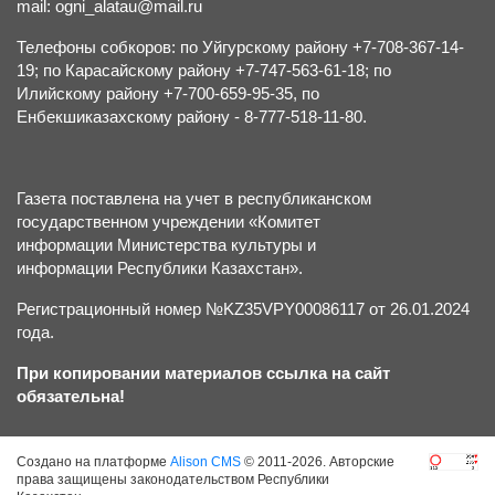
mail: ogni_alatau@mail.ru
Телефоны собкоров: по Уйгурскому району +7-708-367-14-
19; по Карасайскому району +7-747-563-61-18; по
Илийскому району +7-700-659-95-35, по
Енбекшиказахскому району - 8-777-518-11-80.
Газета поставлена на учет в республиканском
государственном учреждении «Комитет
информации Министерства культуры и
информации Республики Казахстан».
Регистрационный номер №KZ35VPY00086117 от 26.01.2024
года.
При копировании материалов ссылка на сайт
обязательна!
Создано на платформе
Alison CMS
© 2011-2026. Авторские
права защищены законодательством Республики