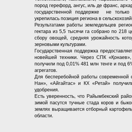
пород герефорд, ангус, иль де франс, арха
государственной поддержке не только 
укрепилась позиция региона в сельскохозяй
Результатами работы земледельцев регио
гектара из 5,5 тысячи га собрано по 218 
сбору овощей, средняя урожайность кото
зерновыми культурами.
Государственная поддержка предоставляе
новейшей техники. Через СПК «Қонаев»,
получили под 0,01% 481 млн тенге и под 6
агрегатов.
Для бесперебойной работы современной 
Нан», «Айгайтас» и КХ «Ретай» получи
удобрения.
Есть уверенность, что Райымбекский рай
зимой пасутся тучные стада коров и бык
землях выращивается отборный картофель
области.