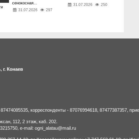
сенокосная...
31.07.2026
250
ти
31.07.2026
297
 г.
К
онаев
- 87474085535, корреспонденты - 87076994618, 87477387357, пр
сан, 112, 2 этаж, каб. 202.
15750, e-mail: ogni_alatau@mail.ru