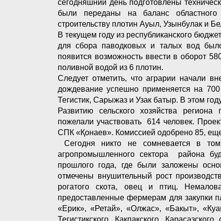
сегодняшний день подготовлены техничес
были переданы на баланс областного 
строительству плотин Ауыл, Узынбулак и Бе
В текущем году из республиканского бюдже
для сбора паводковых и талых вод был
появится возможность ввести в оборот 58
поливной водой из 6 плотин.
Следует отметить, что аграрии начали в
дождевание успешно применяется на 700 г
Тегистик, Сарыжаз и Узак батыр. В этом год
Развитию сельского хозяйства региона
пожелали участвовать 614 человек. Проек
СПК «Қонаев». Комиссией одобрено 85, еще 
Сегодня никто не сомневается в том
агропромышленного сектора района буду
прошлого года, где были заложены осно
отмечены внушительный рост производств
рогатого скота, овец и птиц. Немало
предоставленные фермерам для закупки пл
«Ерик», «Ретай», «Олжас», «Бакыт», «Куа
Тегистикского, Какпакского, Карасазског