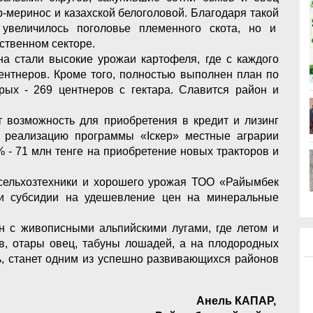
р-меринос и казахской белоголовой. Благодаря такой
увеличилось поголовье племенного скота, но и
ственном секторе.
на стали высокие урожаи картофеля, где с каждого
центнеров. Кроме того, полностью выполнен план по
рых - 269 центнеров с гектара. Славится район и
т возможность для приобретения в кредит и лизинг
 реализацию программы «Іскер» местные аграрии
% - 71 млн тенге на приобретение новых тракторов и
сельхозтехники и хорошего урожая ТОО «Райымбек
ли субсидии на удешевление цен на минеральные
он с живописными альпийскими лугами, где летом и
ов, отары овец, табуны лошадей, а на плодородных
, станет одним из успешно развивающихся районов
Анель КАПАР,