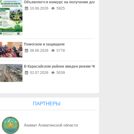
Объявляется конкурс на получение долгосрочного гранта д
06.08
Наркотическая зависимость разрушает здоровье
10.06.2026
5925
06.08
Собственник обязан соблюдать законодательство
06.08
Опасный обгон – риск для каждого
Помогаем и защищаем
06.08
Перекресток, где победила вежливость
08.06.2026
5778
06.08
Право собственности - основа доверия
В Карасайском районе введен режим ЧС местного масштаба
06.08
Собственность начинается с уважения
02.07.2026
5039
06.08
Трезвость - часть профессии
06.08
Дом, где праздник заканчивается бедой
ПАРТНЕРЫ
06.08
Поддельный начальник на связи
Акимат Алматинской области
06.08
Дроппер - не безобидный посредник