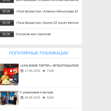
06.08
«Таза Қазақстан»: Алматы облысында 22 мыңнан астам тұрғ
06.08
«Таза Қазақстан»: Более 22 тысяч жителей Алматинской област
06.08
Согласие как стратегия
06.08
Поход без происшествий
ПОПУЛЯРНЫЕ ПУБЛИКАЦИИ
06.08
Работа без унижений
«ЗАҢ ЖӘНЕ ТӘРТІП»: ҚҰТҚАРУШЫЛАРДЫҢ ЕҢБЕГІМЕН ТАН
06.08
Безопасность начинается с ответственности
17.06.2026
7188
06.08
Бытовое насилие - не семейное дело
06.08
Инвестиции в здоровье
С уважением к матери
09.06.2026
6268
06.08
Борьба с наркоманией выходит на новый уровень