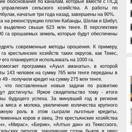
кие обоснования по каналам, которые вместе с ПСД
управления сельского хозяйства. А работы по
лбулак, начатые три года назад, завершены на 90%.
та на реконструкцию плотин Кабанды, Шолак и Шибут,
о выделено свыше 623 млн тенге. В перспективе
00 га орошаемых земель, которые будут обеспечены
недрять современные методы орошения. К примеру,
а крестьянских хозяйств таких округов, как Текес,
у его планируется использовать на 1000 га.
 помогает программа «Ауыл аманаты», в которой
ты 143 человек на сумму 765 млн тенге переданы в
49 - получили кредит на сумму 275 млн тенге.
, что поставленные новые задачи по развитию
т достигнуты. Яркое свидетельство тому - итоги
вы будущего успеха. За минувший год в регионе
а мяса и молока, увеличение количества крупного
важную роль в этом сыграли льготные кредиты,
еменных коров и овец. Это крестьянские хозяйства
н», «Мирас», «Берик», «Алтын дән» из Текесского,
о сельских округов, закупившие сотни быков и овец