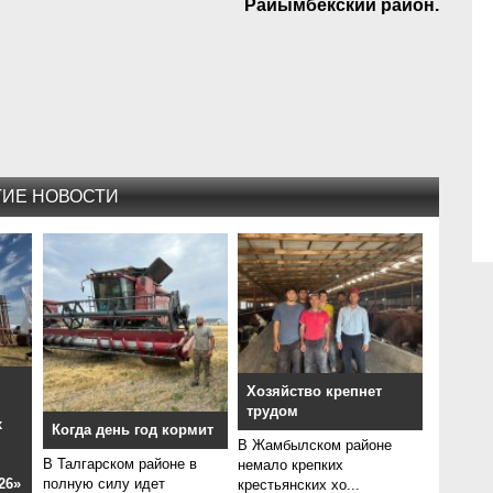
Райымбекский район.
ГИЕ НОВОСТИ
Хозяйство крепнет
трудом
х
Когда день год кормит
В Жамбылском районе
В Талгарском районе в
немало крепких
26»
полную силу идет
крестьянских хо...