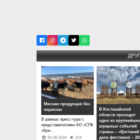
ДРУ
Мясная продукция без
В Костанайской
переплат
области проходит
В рамках пресс-тура с
одно из крупнейши
представителями АО «СПК
аграрных событий
«Қон...
страны – «Қостанай
дала фестивалі – 20
05.08.2026
224