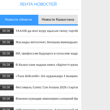
ЛЕНТА НОВОСТЕЙ
Новости области
Новости Казахстана
06.08
ҮАААЖ-да жол жүру ақысын төлеу тәртібі өзгерді: төлемді уа
06.08
Жасанды интеллект, болашақ мамандықтар және ауылдағы кад
06.08
ИИ, профессии будущего и сельские кадры - о чем спорили пар
06.08
В Казахстане издана книга «Әділетті қоғамға шыншыл сөз», в
06.08
«Таза бейсенбі»: Іле ауданында 3 мыңнан астам адам сенбілік
06.08
Фестиваль Comic Con Astana 2026 стартовал в столице
06.08
Военнослужащие инженерно-саперной бригады осваивают прак
06.08
ЦИК проверил готовность Алматинской области к выборам деп