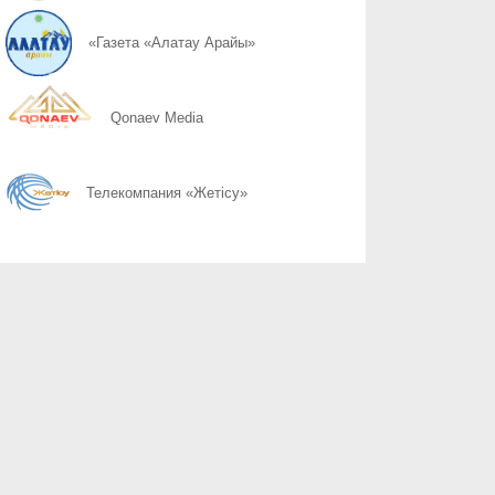
06.08
Қоршаған ортамыздың тазалығын сақтау – баршамыздың ортақ
«Газета «Алатау Арайы»
06.08
Казахстану нужен новый уровень контроля: что предлагают уч
Qonaev Media
06.08
Радиоэкологический мониторинг приграничных территорий Каза
Телекомпания «Жетісу»