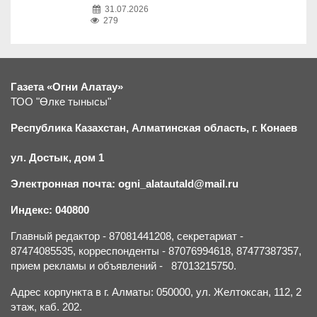
31.07.2026
279
Газета «Огни Алатау»
ТОО "Өлке тынысы"
Республика Казахстан, Алматинская область, г.
К
онаев
ул. Достык, дом 1
Электронная почта: ogni_alatautald@mail.ru
Индекс: 040800
Главный редактор - 87081441208, секретариат -
87474085535, корреспонденты - 87076994618, 87477387357,
прием рекламы и объявлений - 87013215750.
Адрес корпункта в г. Алматы: 050000, ул. Желтоксан, 112, 2
этаж, каб. 202.