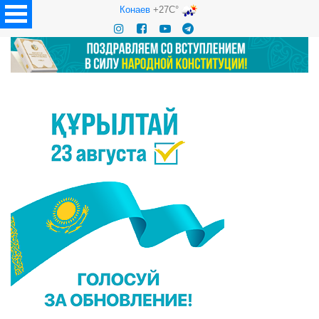
Конаев
+27C°