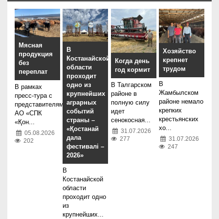
Мясная
В
Хозяйство
продукция
Костанайской
крепнет
Когда день
без
области
трудом
год кормит
переплат
проходит
В
В Талгарском
одно из
В рамках
Жамбылском
районе в
крупнейших
пресс-тура с
районе немало
полную силу
аграрных
представителями
крепких
идет
событий
АО «СПК
крестьянских
сенокосная...
страны –
«Қон...
хо...
«Қостанай
31.07.2026
05.08.2026
дала
277
31.07.2026
202
фестивалі –
247
2026»
В
Костанайской
области
проходит одно
из
крупнейших...