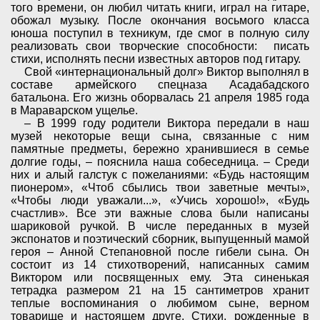
того времени, он любил читать книги, играл на гитаре,
обожал музыку. После окончания восьмого класса
юноша поступил в техникум, где смог в полную силу
реализовать свои творческие способности: писать
стихи, исполнять песни известных авторов под гитару.
Свой «интернациональный долг» Виктор выполнял в
составе армейского спецназа Асадабадского
батальона. Его жизнь оборвалась 21 апреля 1985 года
в Мараварском ущелье.
– В 1999 году родители Виктора передали в наш
музей некоторые вещи сына, связанные с ним
памятные предметы, бережно хранившиеся в семье
долгие годы, – пояснила наша собеседница. – Среди
них и алый галстук с пожеланиями: «Будь настоящим
пионером», «Чтоб сбылись твои заветные мечты»,
«Чтобы люди уважали...», «Учись хорошо!», «Будь
счастлив». Все эти важные слова были написаны
шариковой ручкой. В числе переданных в музей
экспонатов и поэтический сборник, выпущенный мамой
героя – Анной Степановной после гибели сына. Он
состоит из 14 стихотворений, написанных самим
Виктором или посвященных ему. Эта синенькая
тетрадка размером 21 на 15 сантиметров хранит
теплые воспоминания о любимом сыне, верном
товарище и настоящем друге. Стихи, рожденные в