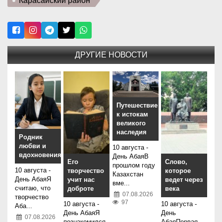
Карасайский район
ДРУГИЕ НОВОСТИ
Путешествие
к истокам
великого
наследия
Родник
любви и
10 августа -
вдохновения
День АбаяВ
Его
Слово,
прошлом году
10 августа -
творчество
которое
Казахстан
День АбаяЯ
учит нас
ведет через
вме...
считаю, что
доброте
века
07.08.2026
творчество
97
10 августа -
10 августа -
Аба...
День АбаяЯ
День
07.08.2026
познакомился
АбаяПервая