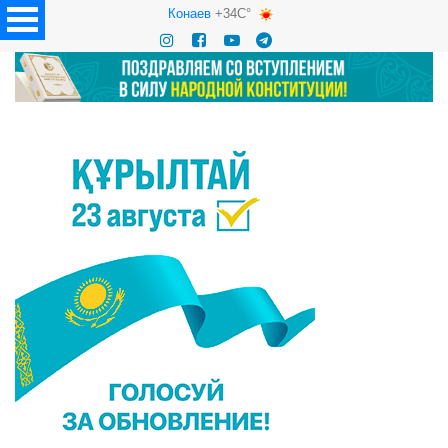
Конаев
+34C°