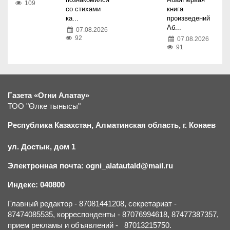
109
со стихами
книга
ка...
произведений
Аб...
07.08.2026
92
07.08.2026
91
Газета «Огни Алатау»
ТОО "Өлке тынысы"
Республика Казахстан, Алматинская область, г.
К
онаев
ул. Достык, дом 1
Электронная почта: ogni_alatautald@mail.ru
Индекс: 040800
Главный редактор - 87081441208, секретариат -
87474085535, корреспонденты - 87076994618, 87477387357,
прием рекламы и объявлений - 87013215750.