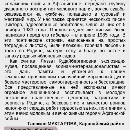
«пламени» войны в Афганистане, передают глубину
душевного восприятия молодого парня, волею судьбы
оказавшегся на чужбине, попавшего в суровый и
жестокий мир. У нас также хранятся несколько писем
Виктора, адресованные родителям. Одно из них от 8
ноября 1983 года. Предпоследнее же письмо было
написано перед его гибелью – в апреле 1985 года. В
эти поэтические строчки, написанные на простых
тетрадных листках, были вложены горячая любовь и
тоска по Родине, матери, отцу и брату, по весне и
запаху родных яблоневых садов.
Как считает Ляззат Кудайбергеновна, экспозиция
музея, посвященная воинам-интернационалистам –
это дань памяти и уважения к нашим
землякам,
проявившим высочайший моральный дух и
боевое мастерство, самоотверженность и бесстрашие.
Все представленные на ней экспонаты имеют
огромное значение:они
воспитывают в молодом
поколении нравственные ценности, патриотизм и
верность Родине, а бескорыстие и мужество воинов
наполняют сердца ребят гордостью за них, почтением к
этим вечно молодым и вечно живым героям Афганской
войны.
Танзиля МУХТАРОВА, Карасайский район.