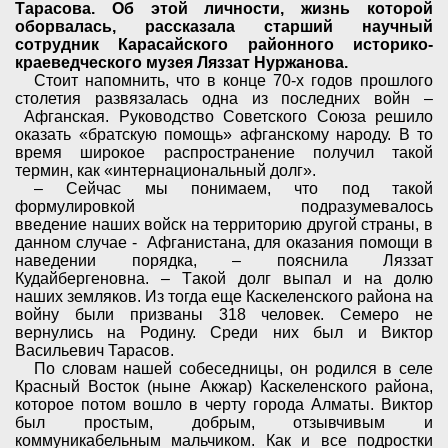
Тарасова. Об этой личности, жизнь которой
оборвалась, рассказала старший научный
сотрудник Карасайского районного историко-
краеведческого музея Ляззат Нуржанова.
Стоит напомнить, что в конце 70-х годов прошлого
столетия развязалась одна из последних войн –
Афганская.
Р
уководство Советского Союза решило
оказать «братскую помощь» афганскому народу. В то
время широкое распространение получил такой
термин, как «интернациональный долг».
– Сейчас мы понимаем, что под такой
формулировкой подразумевалось
введение
наших
войск на территорию другой страны
, в
данном случае - Афганистана,
для оказания помощи в
наведении порядка, – пояснила Ляззат
Кудайбергеновна. –
Т
акой долг выпал и на долю
наших
земляков. Из тогда еще Каскеленского района на
войну были призваны
318 человек. Семеро не
вернулись на Родину. Среди них
был и Виктор
Васильевич Тарасов.
По словам нашей собеседницы, он
родился в селе
Красный Восток (ныне Акжар) Каскеленского района,
которое потом вошло в черту города Алматы. Виктор
был простым, добрым, отзывчивым и
коммуникабельным мальчиком. Как и все подростки