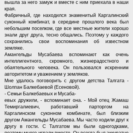
вышла за него замуж и вместе с ним приехала в наши
края.
Фабричный, где находился знаменитый Каргалинский
суконный комбинат, в середине прошлого века был
небольшим поселком, где все местные жители хорошо
знали друг друга, тесно общались. Поэтому у каждого
сохранились свои воспоминания об известном
земляке.
Амангельды Мусабаева вспоминают как очень
интеллигентного, скромного, жизнерадостного и
обаятельного человека. Он пользовался искренним
авторитетом и уважением у земляков.
Мне удалось поговорить с другом детства Талгата -
Шолпан Балкебаевой (Есеновой).
- Семьи Балкебаевых и Мусаба-
евых дружили, - вспоминает она. - Мой отец Жамаш
Темиргалиевич, работавший парторгом на
Каргалинском суконном комбинате, был близким
другом Амангельды Мусабаева. Мы часто ходили друг к
другу в гости. С Талгатом мы были одногодками,
поэтому много играли вместе. Он всегда был аккуратно