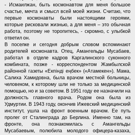
- Исмаилжан, быть космонавтом для меня большое
счастье, мечта и смысл всей моей жизни. Считаю, что
первые космонавты были настоящими героями,
которые рисковали жизнью, а для меня – это обычная
работа, поэтому не торопитесь, - скромно, с улыбкой
ответил он.
В поселке и сегодня добрым словом вспоминают
родителей космонавта. Отец, Амангельды Мусабаев,
работал в отделе кадров Каргалинского суконного
комбината, позже - корреспондентом Жамбылской
районной газеты «Екпінді еңбек» («Атамекен»). Мама,
Салиха Хамидовна, была врачом местной больницы,
человеком, к которому шли не только за медицинской
помощью, но и за советом. В 1951 году ее назначили на
должность главного врача. Родом она была из
Удмуртии. В 1943 году, окончив Ижевский медицинский
институт, ушла на фронт военным врачом. Ее путь
пролег от Сталинграда до Берлина. Именно там, на
фронте, она познакомилась с Амангельды
Мусабаевым, полюбила молодого офицера-казаха,