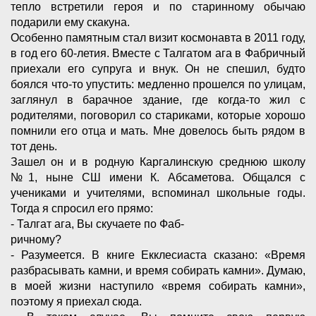
тепло встретили героя и по старинному обычаю
подарили ему скакуна.
Особенно памятным стал визит космонавта в 2011 году,
в год его 60-летия. Вместе с Талгатом ага в Фабричный
приехали его супруга и внук. Он не спешил, будто
боялся что-то упустить: медленно прошелся по улицам,
заглянул в барачное здание, где когда-то жил с
родителями, поговорил со стариками, которые хорошо
помнили его отца и мать. Мне довелось быть рядом в
тот день.
Зашел он и в родную Каргалинскую среднюю школу
№1, ныне СШ имени К. Абсаметова. Общался с
учениками и учителями, вспоминал школьные годы.
Тогда я спросил его прямо:
- Талгат ага, Вы скучаете по Фаб-
ричному?
- Разумеется. В книге Екклесиаста сказано: «Время
разбрасывать камни, и время собирать камни». Думаю,
в моей жизни наступило «время собирать камни»,
поэтому я приехал сюда.