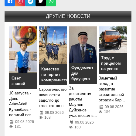
ДРУГИЕ НОВОСТИ
Труд с
прицелом
Фундамент
на успех
Качество
для
не терпит
Заметный
Свет
будущего
компромиссов
вклад в
знаний
За
развитие
Строительство
10 августа -
десятилетия
строительной
начинается
День
работы
отрасли Кар...
задолго до
АбаяАбай
Маулен
того, как на п...
09.08.2026
Кунанбаев -
Дуйсенов
156
09.08.2026
великий поэ...
участвовал в...
168
09.08.2026
09.08.2026
131
160