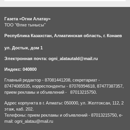
Газета «Огни Алатау»
ТОО "Өлке тынысы"
Республика Казахстан, Алматинская область, г.
К
онаев
ул. Достык, дом 1
Электронная почта: ogni_alatautald@mail.ru
Индекс: 040800
Главный редактор - 87081441208, секретариат -
87474085535, корреспонденты - 87076994618, 87477387357,
прием рекламы и объявлений - 87013215750.
Адрес корпункта в г. Алматы: 050000, ул. Желтоксан, 112, 2
этаж, каб. 202.
Телефоны: прием рекламы и объявлений - 87013215750, e-
mail: ogni_alatau@mail.ru