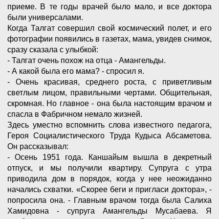
приеме. В те годы врачей было мало, и все доктора
были универсалами.
Когда Талгат совершил свой космический полет, и его
фотографии появились в газетах, мама, увидев снимок,
сразу сказала с улыбкой:
- Талгат очень похож на отца - Амангельды.
- А какой была его мама? - спросил я.
- Очень красивая, среднего роста, с приветливым
светлым лицом, правильными чертами. Общительная,
скромная. Но главное - она была настоящим врачом и
спасла в Фабричном немало жизней.
Здесь уместно вспомнить слова известного педагога,
Героя Социалистического Труда Кудыса Абсаметова.
Он рассказывал:
- Осень 1951 года. Каншайым вышла в декретный
отпуск, и мы получили квартиру. Супруга с утра
приводила дом в порядок, когда у нее неожиданно
начались схватки. «Скорее беги и пригласи доктора», -
попросила она. - Главным врачом тогда была Салиха
Хамидовна - супруга Амангельды Мусабаева. Я