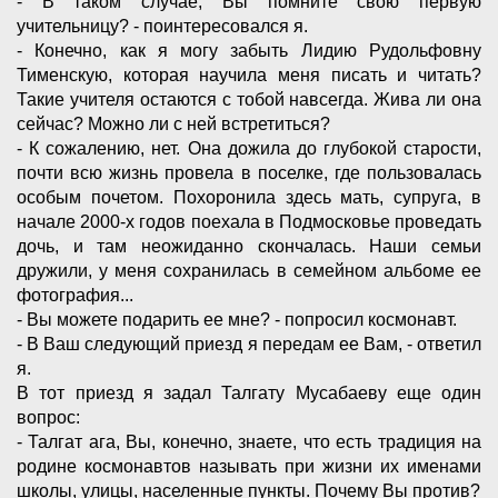
- В таком случае, Вы помните свою первую
учительницу? - поинтересовался я.
- Конечно, как я могу забыть Лидию Рудольфовну
Тименскую, которая научила меня писать и читать?
Такие учителя остаются с тобой навсегда. Жива ли она
сейчас? Можно ли с ней встретиться?
- К сожалению, нет. Она дожила до глубокой старости,
почти всю жизнь провела в поселке, где пользовалась
особым почетом. Похоронила здесь мать, супруга, в
начале 2000-х годов поехала в Подмосковье проведать
дочь, и там неожиданно скончалась. Наши семьи
дружили, у меня сохранилась в семейном альбоме ее
фотография...
- Вы можете подарить ее мне? - попросил космонавт.
- В Ваш следующий приезд я передам ее Вам, - ответил
я.
В тот приезд я задал Талгату Мусабаеву еще один
вопрос:
- Талгат ага, Вы, конечно, знаете, что есть традиция на
родине космонавтов называть при жизни их именами
школы, улицы, населенные пункты. Почему Вы против?