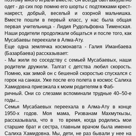
одет - до сих пор помню его шорты с подтяжками крест-
накрест, добрый, веселый и озорной мальчишка.
Вместе пошли в первый класс, у нас была общая
первая учительница - Лидия Рудольфовна Тименская.
Наши родители продолжали общаться и после того, как
Мусабаевы переехали в Алма-Ату.
Еще одна землячка космонавта - Галия Иманбаева
(Базарбаева) рассказывает:
- Мы жили по соседству с семьей Мусабаевых, наши
родители дружили. Талгат с детства любил скорость.
Помню, как зимой он с бешеной скоростью спускался с
горок на санках. Уже после его полета в космос Салиха
Хамидовна приезжала к моим родителям в Фаб-
ричный. Они со слезами вспоминали трудные 40–50-е
годы...
Семья Мусабаевых переехала в Алма-Ату в конце
1950-х годов. Моя мама, Ризванам Махмуткызы,
рассказывала, что в то время, когда родились мои
старшие брат и сестра, главным врачом была именно
Салиха Хамидовна. Мы, дети, не раз бывали у нее на