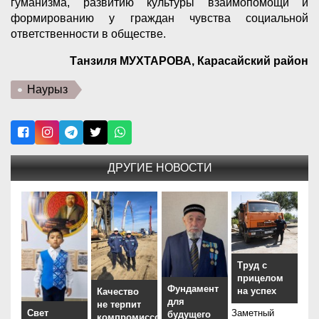
гуманизма, развитию культуры взаимопомощи и
формированию у граждан чувства социальной
ответственности в обществе.
Танзиля МУХТАРОВА, Карасайский район
Наурыз
ДРУГИЕ НОВОСТИ
Труд с
прицелом
Фундамент
на успех
Качество
для
не терпит
Заметный
Свет
будущего
компромиссов