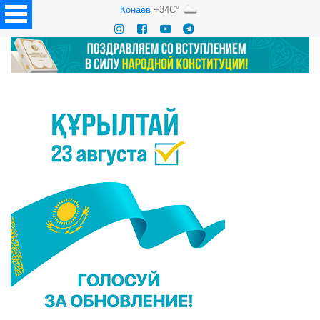
Конаев
+34C°