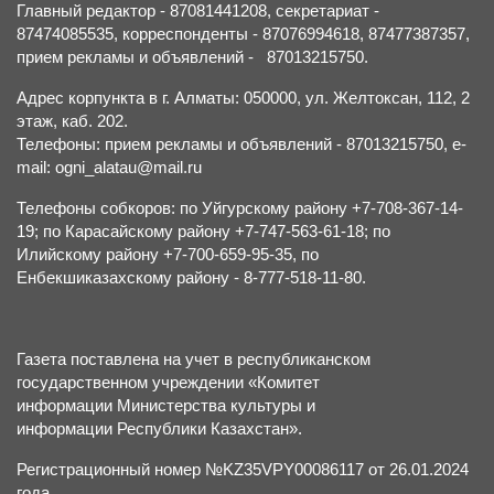
Главный редактор - 87081441208, секретариат -
87474085535, корреспонденты - 87076994618, 87477387357,
прием рекламы и объявлений - 87013215750.
Адрес корпункта в г. Алматы: 050000, ул. Желтоксан, 112, 2
этаж, каб. 202.
Телефоны: прием рекламы и объявлений - 87013215750, e-
mail: ogni_alatau@mail.ru
Телефоны собкоров: по Уйгурскому району +7-708-367-14-
19; по Карасайскому району +7-747-563-61-18; по
Илийскому району +7-700-659-95-35, по
Енбекшиказахскому району - 8-777-518-11-80.
Газета поставлена на учет в республиканском
государственном учреждении «Комитет
информации Министерства культуры и
информации Республики Казахстан».
Регистрационный номер №KZ35VPY00086117 от 26.01.2024
года.