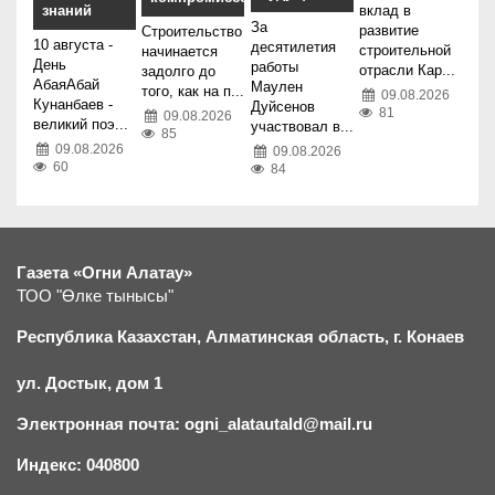
вклад в
знаний
За
развитие
Строительство
10 августа -
десятилетия
строительной
начинается
День
работы
отрасли Кар...
задолго до
АбаяАбай
Маулен
того, как на п...
09.08.2026
Кунанбаев -
Дуйсенов
81
09.08.2026
великий поэ...
участвовал в...
85
09.08.2026
09.08.2026
60
84
Газета «Огни Алатау»
ТОО "Өлке тынысы"
Республика Казахстан, Алматинская область, г.
К
онаев
ул. Достык, дом 1
Электронная почта: ogni_alatautald@mail.ru
Индекс: 040800