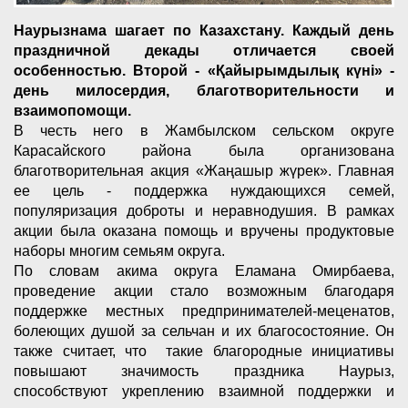
Наурызнама шагает по Казахстану. Каждый день
праздничной декады отличается своей
особенностью. Второй - «Қайырымдылық күні» -
день милосердия, благотворительности и
взаимопомощи.
В честь него в Жамбылском сельском округе
Карасайского района была организована
благотворительная акция «Жаңашыр жүрек». Главная
ее цель - поддержка нуждающихся семей,
популяризация доброты и неравнодушия. В рамках
акции была оказана помощь и вручены продуктовые
наборы многим семьям округа.
По словам акима округа Еламана Омирбаева,
проведение акции стало возможным благодаря
поддержке местных предпринимателей-меценатов,
болеющих душой за сельчан и их благосостояние. Он
также считает, что такие благородные инициативы
повышают значимость праздника Наурыз,
способствуют укреплению взаимной поддержки и