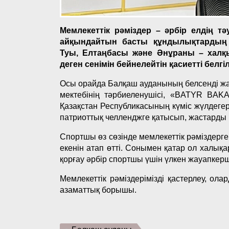
Мемлекеттік рәміздер – әрбір елдің тәу
айқындайтын басты құндылықтардың б
Туы, Елтаңбасы және Әнұраны – халқ
деген сенімін бейнелейтін қасиетті белгі
Осы орайда Балқаш ауданының белсенді жа
мектебінің тәрбиеленушісі, «BATYR B
Қазақстан Республикасының күміс жүлдеге
патриоттық челленджге қатысып, жастарды 
Спортшы өз сөзінде мемлекеттік рәміздерге д
екенін атап өтті. Сонымен қатар ол халы
қорғау әрбір спортшы үшін үлкен жауапкершіл
Мемлекеттік рәміздерімізді қастерлеу, ола
азаматтық борышы.