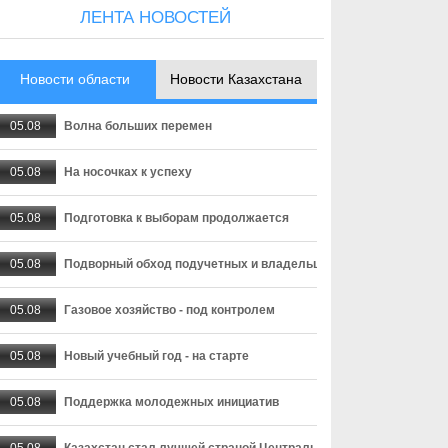
ЛЕНТА НОВОСТЕЙ
Новости области
Новости Казахстана
05.08
Волна больших перемен
05.08
На носочках к успеху
05.08
Подготовка к выборам продолжается
05.08
Подворный обход подучетных и владельцев оружия
05.08
Газовое хозяйство - под контролем
05.08
Новый учебный год - на старте
05.08
Поддержка молодежных инициатив
05.08
Казахстан стал лучшей страной Центральной Азии для переез