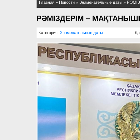
Главная
»
Новости
»
Знаменательные даты
»
РӘМІ
РӘМІЗДЕРІМ – МАҚТАНЫ
Категория:
Знаменательные даты
Да