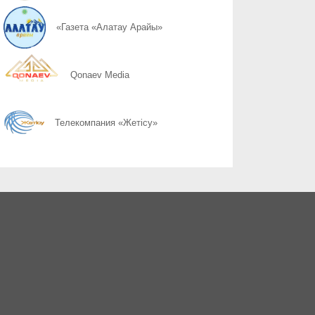
05.08
Безопасность – общая ответственность
«Газета «Алатау Арайы»
05.08
Ставка на переработку
Qonaev Media
05.08
Инвестиции с долгосрочным эффектом
Телекомпания «Жетісу»