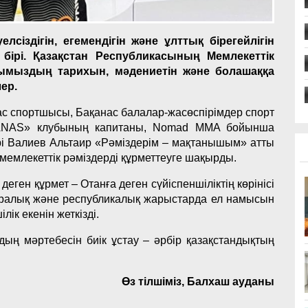
елсіздігін, егемендігін және ұлттық бірегейлігін
ірі. Қазақстан Республикасының Мемлекеттік
ымыздың тарихын, мәдениетін және болашаққа
лер.
с спортшысы, Бақанас балалар-жасөспірімдер спорт
AKANAS» клубының капитаны, Nomad MMA бойынша
рі Валиев Альтаир «Рәміздерім – мақтанышым» атты
мемлекеттік рәміздерді құрметтеуге шақырды.
еген құрмет – Отанға деген сүйіспеншіліктің көрінісі
қаралық және республикалық жарыстарда ел намысын
ік екенін жеткізді.
рдың мәртебесін биік ұстау – әрбір қазақстандықтың
Өз тілшіміз, Балхаш ауданы