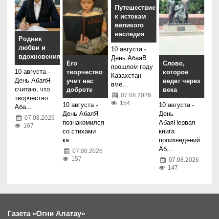
Путешествие
к истокам
великого
наследия
Родник
любви и
10 августа -
вдохновения
День АбаяВ
Его
Слово,
прошлом году
10 августа -
творчество
которое
Казахстан
День АбаяЯ
учит нас
ведет через
вме...
считаю, что
доброте
века
07.08.2026
творчество
154
10 августа -
10 августа -
Аба...
День АбаяЯ
День
07.08.2026
познакомился
АбаяПервая
167
со стихами
книга
ка...
произведений
Аб...
07.08.2026
157
07.08.2026
147
Газета «Огни Алатау»