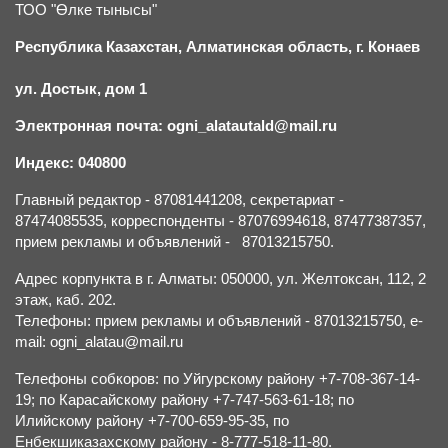
ТОО "Өлке тынысы"
Республика Казахстан, Алматинская область, г.
К
онаев
ул. Достык, дом 1
Электронная почта: ogni_alatautald@mail.ru
Индекс: 040800
Главный редактор - 87081441208, секретариат -
87474085535, корреспонденты - 87076994618, 87477387357,
прием рекламы и объявлений - 87013215750.
Адрес корпункта в г. Алматы: 050000, ул. Желтоксан, 112, 2
этаж, каб. 202.
Телефоны: прием рекламы и объявлений - 87013215750, e-
mail: ogni_alatau@mail.ru
Телефоны собкоров: по Уйгурскому району +7-708-367-14-
19; по Карасайскому району +7-747-563-61-18; по
Илийскому району +7-700-659-95-35, по
Енбекшиказахскому району - 8-777-518-11-80.