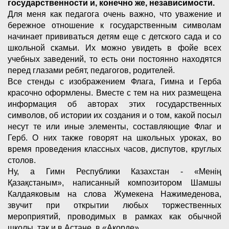
государственности и, конечно же, независимости.
Для меня как педагога очень важно, что уважение и
бережное отношение к государственным символам
начинает прививаться детям еще с детского сада и со
школьной скамьи. Их можно увидеть в фойе всех
учебных заведений, то есть они постоянно находятся
перед глазами ребят, педагогов, родителей.
Все стенды с изображением Флага, Гимна и Герба
красочно оформлены. Вместе с тем на них размещена
информация об авторах этих государственных
символов, об истории их создания и о том, какой посыл
несут те или иные элементы, составляющие Флаг и
Герб. О них также говорят на школьных уроках, во
время проведения классных часов, диспутов, круглых
столов.
Ну, а Гимн Республики Казахстан - «Менің
Қазақстаным», написанный композитором Шамшы
Калдаяковым на слова Жумекена Нажимеденова,
звучит при открытии любых торжественных
мероприятий, проводимых в рамках как обычной
школы, так и в Астане, в «Акорде».