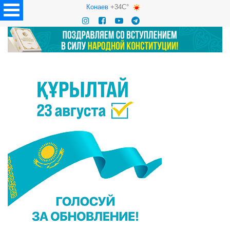
Конаев
+34C°