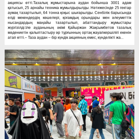
акциясы өтті.Тазалық жұмыстарына аудан бойынша 3001 адам
қатысып, 25 арнайы техника жұмылдырылды. Нәтижесінде 25 гектар
аумақ тазартылып, 64 тонна қоқыс шығарылды. Сенбілік барысында
елді мекендердің көшелері, қоғамдық орындары мен әлеуметтік
нысандардың маңайы тазартылып, абаттандыру жұмыстары
жүргізілді.Іле ауданының әкімі Қайыржан Жақсымбетов тазалық
мәдениетін қалыптастыру әр тұрғынның ортақ жауапкершілігі екенін
атап өтті.– Таза аудан – бір күндік акцияның емес, күнделікті жа...