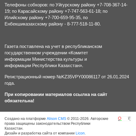
Телефоны собкоров: по Уйгурскому району +7-708-367-14-
19; по Карасайскому району +7-747-563-61-18; по
Илийскому району +7-700-659-95-35, по
Енбекшиказахскому району - 8-777-518-11-80.
Газета поставлена на учет в республиканском
государственном учреждении «Комитет
информации Министерства культуры и
информации Республики Казахстан».
Регистрационный номер №KZ35VPY00086117 от 26.01.2024
года.
При копировании материалов ссылка на сайт
обязательна!
Создано на платформе
Alison CMS
© 2011-2026. Авторские
права защищены законодательством Республики
Казахстан.
Дизайн и разработка сайта от компании
Licon
.