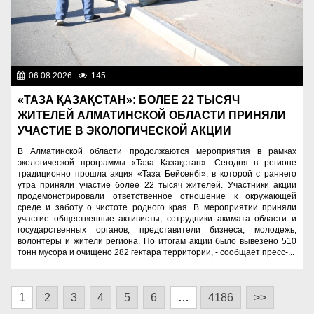
06.08.2026
145
Экология
«ТАЗА ҚАЗАҚСТАН»: БОЛЕЕ 22 ТЫСЯЧ
ЖИТЕЛЕЙ АЛМАТИНСКОЙ ОБЛАСТИ ПРИНЯЛИ
УЧАСТИЕ В ЭКОЛОГИЧЕСКОЙ АКЦИИ
В Алматинской области продолжаются мероприятия в рамках
экологической программы «Таза Қазақстан». Сегодня в регионе
традиционно прошла акция «Таза Бейсенбі», в которой с раннего
утра приняли участие более 22 тысяч жителей. Участники акции
продемонстрировали ответственное отношение к окружающей
среде и заботу о чистоте родного края. В мероприятии приняли
участие общественные активисты, сотрудники акимата области и
государственных органов, представители бизнеса, молодежь,
волонтеры и жители региона. По итогам акции было вывезено 510
тонн мусора и очищено 282 гектара территории, - сообщает пресс-...
1
2
3
4
5
6
…
4186
>>