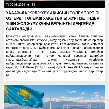
06.08.2026
88
Важные новости
ҮАААЖ-ДА ЖОЛ ЖҮРУ АҚЫСЫН ТӨЛЕУ ТӘРТІБІ
ӨЗГЕРДІ: ТӨЛЕМДІ УАҚЫТЫЛЫ ЖҮРГІЗЕТІНДЕР
ҮШІН ЖОЛ ЖҮРУ ҚҰНЫ БҰРЫНҒЫ ДЕҢГЕЙДЕ
САҚТАЛАДЫ
Қазақстан Республикасы Көлік министрлігі Үлкен Алматы айналма
автомобиль жолымен (ҮАААЖ) жүру ақысын алу тәртібіне өзгерістер
енгізді. Тиісті өзгерістер Қазақстан Республикасы Көлік министрі
міндетін атқарушының бұйрығымен бекітілді.Енгізілген өзгерістердің
басты ерекшелігі – жол жүру ақысын уақытылы төлейтін
пайдаланушылар үшін төлем мөлшері бұрынғы деңгейде
сақталады.Осылайша, төлемді уақытылы жүргізетін
пайдаланушылар үшін жол жүру құны көлік құралының санатына
қарай 0,07 АЕК-тен (302,75 теңге) 0,22 АЕК-ке (951,5 теңге) дейінгі
мөлшерде сақталады.Сонымен қатар, бұйрықпен негізгі тарифтер
қа...