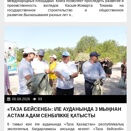
международных площадках. Книга позволяет проследить развитие и
преемственность взглядов Касым-Жомарта Токаева на
государственное строительство и общественное
развитие.Высказывания разных лет н...
06.08.2026
99
Экология
«ТАЗА БЕЙСЕНБІ»: ІЛЕ АУДАНЫНДА 3 МЫҢНАН
АСТАМ АДАМ СЕНБІЛІККЕ ҚАТЫСТЫ
6 тамыз күні Іле ауданында «Таза Қазақстан» республикалық
экологиялық бағдарламасы аясында кезекті «Таза бейсенбі»