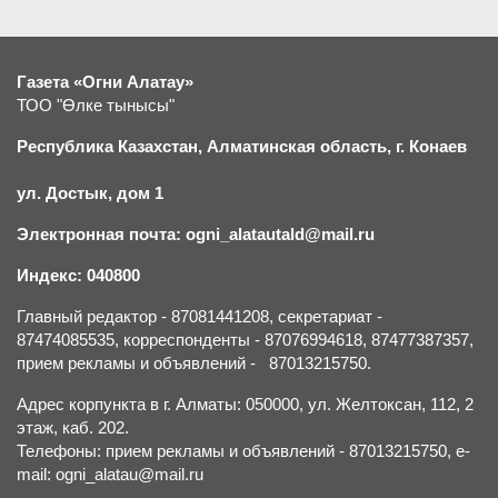
Газета «Огни Алатау»
ТОО "Өлке тынысы"
Республика Казахстан, Алматинская область, г.
К
онаев
ул. Достык, дом 1
Электронная почта: ogni_alatautald@mail.ru
Индекс: 040800
Главный редактор - 87081441208, секретариат -
87474085535, корреспонденты - 87076994618, 87477387357,
прием рекламы и объявлений - 87013215750.
Адрес корпункта в г. Алматы: 050000, ул. Желтоксан, 112, 2
этаж, каб. 202.
Телефоны: прием рекламы и объявлений - 87013215750, e-
mail: ogni_alatau@mail.ru