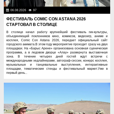
06.08.2026
97
Культура
ФЕСТИВАЛЬ COMIC CON ASTANA 2026
СТАРТОВАЛ В СТОЛИЦЕ
В столице начал работу крупнейший фестиваль гик-культуры,
объединяющий поклонников кино, комиксов, видеоигр, аниме и
косплея, Comic Con Astana 2026, передает официальный сайт
городского акимата.В этом году мероприятие проходит сразу на двух
площадках. На «Барыс Арене» организована основная сценическая
программа, а в ледовом дворце «Алау» развернута выставочная
зона. В течение четырех дней гостей ждут встречи с
международными хедлайнерами, автограф-сессии, конкурс косплея,
музыкальные и танцевальные выступления, интерактивные
площадки, тематические стенды и фестивальный маркет.Уже в
первый день...