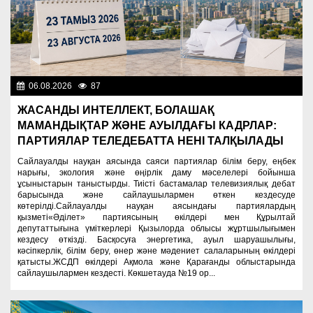
06.08.2026
87
Важные новости
ЖАСАНДЫ ИНТЕЛЛЕКТ, БОЛАШАҚ
МАМАНДЫҚТАР ЖӘНЕ АУЫЛДАҒЫ КАДРЛАР:
ПАРТИЯЛАР ТЕЛЕДЕБАТТА НЕНІ ТАЛҚЫЛАДЫ
Сайлауалды науқан аясында саяси партиялар білім беру, еңбек
нарығы, экология және өңірлік даму мәселелері бойынша
ұсыныстарын таныстырды. Тиісті бастамалар телевизиялық дебат
барысында және сайлаушылармен өткен кездесуде
көтерілді.Сайлауалды науқан аясындағы партиялардың
қызметі«Әділет» партиясының өкілдері мен Құрылтай
депутаттығына үміткерлері Қызылорда облысы жұртшылығымен
кездесу өткізді. Басқосуға энергетика, ауыл шаруашылығы,
кәсіпкерлік, білім беру, өнер және мәдениет салаларының өкілдері
қатысты.ЖСДП өкілдері Ақмола және Қарағанды облыстарында
сайлаушылармен кездесті. Көкшетауда №19 ор...