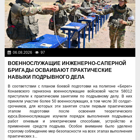
06.08.2026
97
Служу Отечеству!
ВОЕННОСЛУЖАЩИЕ ИНЖЕНЕРНО-САПЕРНОЙ
БРИГАДЫ ОСВАИВАЮТ ПРАКТИЧЕСКИЕ
НАВЫКИ ПОДРЫВНОГО ДЕЛА
В соответствии с планом боевой подготовки на полигоне «Берег»
Конаевского гарнизона военнослужащие войсковой части 58012
приступили к практическим занятиям по подрывному делу. В них
приняли участие более 50 военнослужащих, в том числе 30 солдат-
срочников, для которых эти занятия стали первым практическим
этапом подготовки после освоения теоретического
курса.Военнослужащие изучили порядок выполнения подрывных
работ огневым и электрическим способами, устройство и
применение средств подрыва. Особое внимание было уделено
строгому соблюдению мер безопасности на всех этапах выполнения
практических з...