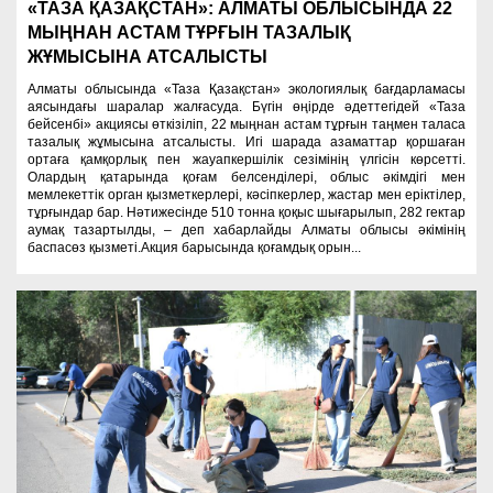
«ТАЗА ҚАЗАҚСТАН»: АЛМАТЫ ОБЛЫСЫНДА 22
МЫҢНАН АСТАМ ТҰРҒЫН ТАЗАЛЫҚ
ЖҰМЫСЫНА АТСАЛЫСТЫ
Алматы облысында «Таза Қазақстан» экологиялық бағдарламасы
аясындағы шаралар жалғасуда. Бүгін өңірде әдеттегідей «Таза
бейсенбі» акциясы өткізіліп, 22 мыңнан астам тұрғын таңмен таласа
тазалық жұмысына атсалысты. Игі шарада азаматтар қоршаған
ортаға қамқорлық пен жауапкершілік сезімінің үлгісін көрсетті.
Олардың қатарында қоғам белсенділері, облыс әкімдігі мен
мемлекеттік орган қызметкерлері, кәсіпкерлер, жастар мен еріктілер,
тұрғындар бар. Нәтижесінде 510 тонна қоқыс шығарылып, 282 гектар
аумақ тазартылды, – деп хабарлайды Алматы облысы әкімінің
баспасөз қызметі.Акция барысында қоғамдық орын...