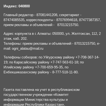
Индекс: 040800
Главный редактор - 87081441208, секретариат -
87474085535, корреспонденты - 87076994618, 87477387357,
прием рекламы и объявлений - 87013215750.
Адрес корпункта в г. Алматы: 050000, ул. Желтоксан, 112, 2
этаж, каб. 202.
Телефоны: прием рекламы и объявлений - 87013215750, e-
mail: ogni_alatau@mail.ru
Телефоны собкоров: по Уйгурскому району +7-708-367-14-
19; по Карасайскому району +7-747-563-61-18; по
Илийскому району +7-700-659-95-35, по
Енбекшиказахскому району - 8-777-518-11-80.
Газета поставлена на учет в республиканском
государственном учреждении «Комитет
информации Министерства культуры и
информации Республики Казахстан».