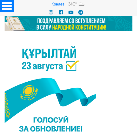
Конаев
+34C°