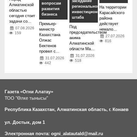
заседание
вопросам
Алматинской
регионального
На территории
развития
областью
инвестиционного
Карасайского
бизнеса
сегодня стоит
штаба
района
задачи со...
Премьер-
действует
Под
07.08.2026
министр
немало...
председательством
159
Казахстана
27.07.2026
акима
Олжас
816
Алматинской
Бектенов
области Ма...
провел с...
31.07.2026
31.07.2026
518
442
Газета «Огни Алатау»
ТОО "Өлке тынысы"
Республика Казахстан, Алматинская область, г.
К
онаев
ул. Достык, дом 1
Электронная почта: ogni_alatautald@mail.ru