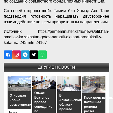
по созданию совместного фонда прямых инвестиций.
Со своей стороны шейх Тамим бин Хамад Аль Тани
подтвердил готовность наращивать двустороннее
взаимодействие по всем приоритетным направлениям.
Источник: https://primeminister.kz/ru/news/alikhan-
smailov-kazakhstan-gotov-narastit-eksport-produktsii-v-
katar-na-243-mln-24167
ДРУГИЕ НОВОСТИ
Олжас
Открывая
В
Бектенов
Производственн
новые
Алматинской
провел
потенциал
возможности
области
совещание
региона
прошло
по
растет
Перед