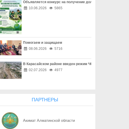
Объявляется конкурс на получение долгосрочного гранта д
06.08
Перекресток, где победила вежливость
10.06.2026
5865
06.08
Право собственности - основа доверия
06.08
Собственность начинается с уважения
Помогаем и защищаем
06.08
Трезвость - часть профессии
08.06.2026
5716
06.08
Дом, где праздник заканчивается бедой
В Карасайском районе введен режим ЧС местного масштаба
06.08
Поддельный начальник на связи
02.07.2026
4977
06.08
Дроппер - не безобидный посредник
06.08
Қоршаған ортамыздың тазалығын сақтау – баршамыздың ортақ
ПАРТНЕРЫ
06.08
Казахстану нужен новый уровень контроля: что предлагают уч
Акимат Алматинской области
06.08
Радиоэкологический мониторинг приграничных территорий Каза