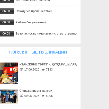
06.08
Поход без происшествий
06.08
Работа без унижений
06.08
Безопасность начинается с ответственности
06.08
Бытовое насилие - не семейное дело
ПОПУЛЯРНЫЕ ПУБЛИКАЦИИ
06.08
Инвестиции в здоровье
«ЗАҢ ЖӘНЕ ТӘРТІП»: ҚҰТҚАРУШЫЛАРДЫҢ ЕҢБЕГІМЕН ТАН
06.08
Борьба с наркоманией выходит на новый уровень
17.06.2026
7133
06.08
Наркотическая зависимость разрушает здоровье
06.08
Собственник обязан соблюдать законодательство
С уважением к матери
09.06.2026
6205
06.08
Опасный обгон – риск для каждого