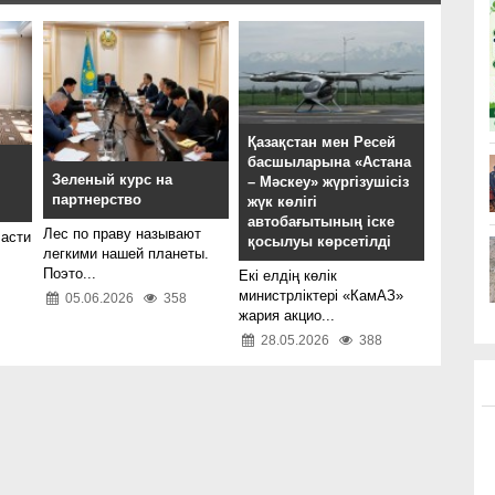
Қазақстан мен Ресей
басшыларына «Астана
Зеленый курс на
– Мәскеу» жүргізушісіз
партнерство
жүк көлігі
автобағытының іске
Лес по праву называют
ласти
қосылуы көрсетілді
легкими нашей планеты.
Поэто...
Екі елдің көлік
министрліктері «КамАЗ»
05.06.2026
358
жария акцио...
28.05.2026
388