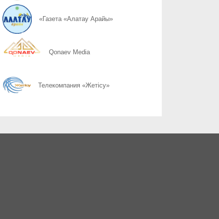
06.08
Kazakhstan vs World: итоги противостояния
«Газета «Алатау Арайы»
06.08
Город вышел на уборку
Qonaev Media
06.08
Гостеприимство измеряется не количеством тостов
Телекомпания «Жетісу»