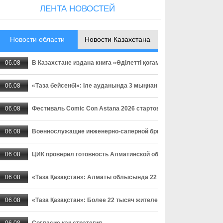
ЛЕНТА НОВОСТЕЙ
Новости области
Новости Казахстана
06.08
В Казахстане издана книга «Әділетті қоғамға шыншыл сөз», в
06.08
«Таза бейсенбі»: Іле ауданында 3 мыңнан астам адам сенбілік
06.08
Фестиваль Comic Con Astana 2026 стартовал в столице
06.08
Военнослужащие инженерно-саперной бригады осваивают прак
06.08
ЦИК проверил готовность Алматинской области к выборам деп
06.08
«Таза Қазақстан»: Алматы облысында 22 мыңнан астам тұрғ
06.08
«Таза Қазақстан»: Более 22 тысяч жителей Алматинской област
06.08
Согласие как стратегия