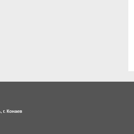
 г.
К
онаев