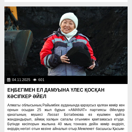
04.11.2025
601
Человек труда
ЕҢБЕГІМЕН ЕЛ ДАМУЫНА ҮЛЕС ҚОСҚАН
КӘСІПКЕР ӘЙЕЛ
Алматы облысының Райымбек ауданында қараусыз қалған көмір кен
орнын осыдан 25 жыл бұрын «AMANAT» партиясы Әйелдер
қанатының мүшесі Ләззат Ботабекова өз күшімен қайта
жандандырып, аймақ халқын сапалы отынмен қамтамасыз етуде.
Бүгінде кәсіпорын жылына 40 мың тоннаға дейін көмір өндіріп,
өңірдің негізгі отын көзіне айналып отыр.Мемлекет басшысы Қасым-