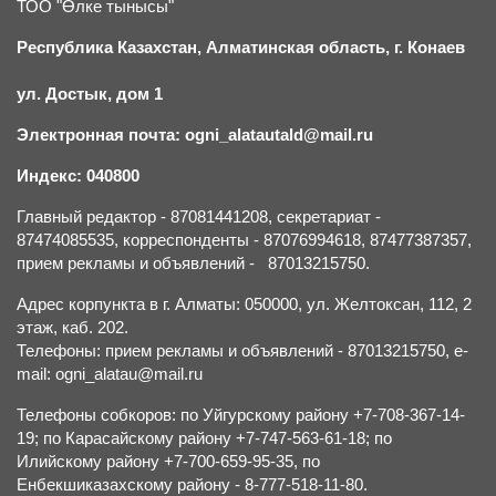
ТОО "Өлке тынысы"
Республика Казахстан, Алматинская область, г.
К
онаев
ул. Достык, дом 1
Электронная почта: ogni_alatautald@mail.ru
Индекс: 040800
Главный редактор - 87081441208, секретариат -
87474085535, корреспонденты - 87076994618, 87477387357,
прием рекламы и объявлений - 87013215750.
Адрес корпункта в г. Алматы: 050000, ул. Желтоксан, 112, 2
этаж, каб. 202.
Телефоны: прием рекламы и объявлений - 87013215750, e-
mail: ogni_alatau@mail.ru
Телефоны собкоров: по Уйгурскому району +7-708-367-14-
19; по Карасайскому району +7-747-563-61-18; по
Илийскому району +7-700-659-95-35, по
Енбекшиказахскому району - 8-777-518-11-80.