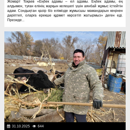
Жомарт Тоқаев «Еңбек адамы – ел адамы. Еңбек адамы, ең
алдымен, туған елінің жарқын келешегі үшін аянбай жұмыс істейтін
адам. Сондықтан қазір біз елімізде жұмысшы мамандарын кеңінен
дәріптеп, оларға ерекше құрмет көрсетіп жатырмыз» деген еді.
Президе...
31.10.2025
644
Человек труда