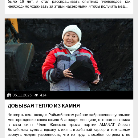
было 16 лет, я стал расспрашивать опытных пчеловодов, как
необходимо ухаживать за этими насекомыми, чтобы получать мед...
05.11.2025
414
Человек труда
ДОБЫВАЯ ТЕПЛО ИЗ КАМНЯ
Четверть века назад в Райымбекском районе заброшенное угольное
месторождение снова ожило благодаря женщине, которая поверила
в свои силы. Член Женского крыла партии AMANAT Ляззат
Ботабекова сумела вдохнуть жизнь в забытый карьер и тем самым
вернуть людям уверенность, что их труд способен согревать не