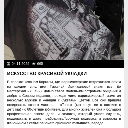
04.11.2025
665
Человек труда
ИСКУССТВО КРАСИВОЙ УКЛАДКИ
В сорокатысячном Каргалы, где парикмахерские встречаются почти
на каждом углу, имя Турсунай Иминжановой знают все. Ее
мастерская «У Тани» давно стала маленьким островком общения и
доброты.Совсем недавно, проходя мимо парикмахерской, заметил
несколько мужчин и женщин с букетами цветов. Все они пришли
поздравить своего мастера - «Таню» (так зовут ее в поселке с
детства) - с 60-летним юбилеем. Для многих жителей она и большой
профессионал своего дела, и человек, который умеет слушать,
поддержать и даже подбодрить.Турсунай родилась и выросла в
Фабричном в семье рабочего суконного комбината, передо...