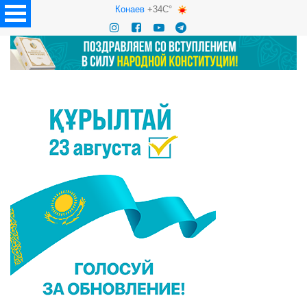
Конаев
+34C°