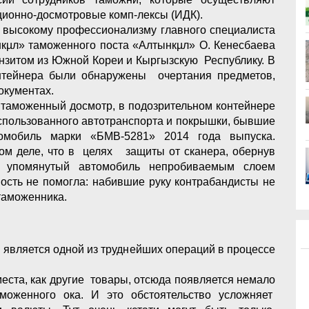
ционно-досмотровые комп-лексы (ИДК).
и высокому профессионализму главного специалиста
нкµл» таможенного поста «Алтынкµл» О. Кенесбаева
нзитом из Южной Кореи и Кыргызскую Республику. В
нтейнера были обнаружены очертания предметов,
окументах.
й таможенный досмотр, в подозрительном контейнере
спользованного автотранспорта и покрышки, бывшие
томобиль марки «БМВ-5281» 2014 года выпуска.
том деле, что в целях защиты от сканера, обернув
и» упомянутый автомобиль непробиваемым слоем
ость не помогла: набившие руку контрабандисты не
 таможенника.
является одной из труднейших операций в процессе
места, как другие товары, отсюда появляется немало
оженного ока. И это обстоятельство усложняет