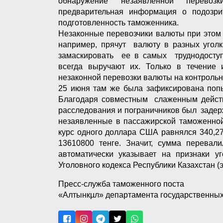
обнаружение незаявленной перевозки
предварительная информация о подозри
подготовленность таможенника.
Незаконные перевозчики валюты при этом
например, прячут валюту в разных уголк
замаскировать ее в самых труднодоступн
всегда выручают их. Только в течение 
незаконной перевозки валюты на контроль
25 июня там же была зафиксирована попы
Благодаря совместным слаженным действ
расследования и пограничников был заде
незаявленные в пассажирской таможенной
курс одного доллара США равнялся 340,27
13610800 тенге. Значит, сумма перевали
автоматически указывает на признаки у
Уголовного кодекса Республики Казахстан (
Пресс-служба таможенного поста
«Алтынкµл» департамента государственных