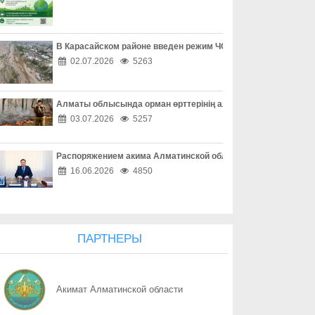
08.08
«Ваш счет в опасности» - не спешите верить
08.08
Осторожность при онлайн-сделках
В Карасайском районе введен режим ЧС местного масштаба
02.07.2026
5263
08.08
Как обезопасить свое жилье
Алматы облысында орман өрттерінің алдын алу жұмыстары
08.08
Простые правила сохранности имущества
03.07.2026
5257
08.08
Собственность под охраной закона
Распоряжением акима Алматинской области Куаныш Бахыту
08.08
Почему 120 баллов не всегда гарантируют грант, а 100 могут 
16.06.2026
4850
08.08
Неліктен 120 балл грант алуға әрдайым кепілдік бермейді, ал 1
08.08
Когда помощь особенно важна
ПАРТНЕРЫ
08.08
Семья начинается с заботы
Акимат Алматинской области
08.08
Конфликт без агрессии