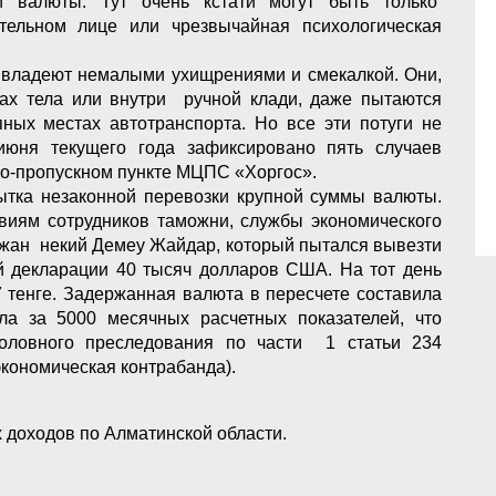
 валюты. Тут очень кстати могут быть только
тельном лице или чрезвычайная психологическая
 владеют немалыми ухищрениями и смекалкой. Они,
ах тела или внутри ручной клади, даже пытаются
ых местах автотранспорта. Но все эти потуги не
июня текущего года зафиксировано пять случаев
но-пропускном пункте МЦПС «Хоргос».
тка незаконной перевозки крупной суммы валюты.
иям сотрудников таможни, службы экономического
ржан некий Демеу Жайдар, который пытался вывезти
 декларации 40 тысяч долларов США. На тот день
 тенге. Задержанная валюта в пересчете составила
ла за 5000 месячных расчетных показателей, что
головного преследования по части 1 статьи 234
экономическая контрабанда).
 доходов по Алматинской области.