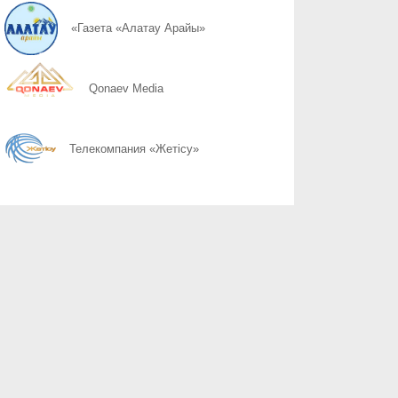
08.08
Дом должен быть местом безопасности
«Газета «Алатау Арайы»
08.08
Безопасный двор – безопасный город
Qonaev Media
08.08
Безопасность рядом с нами
Телекомпания «Жетісу»