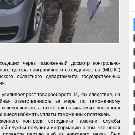
ходящих через таможенный досмотр контрольно-
дного центра приграничного сотрудничества (МЦПС)
ского областного департамента государственных
яч.
усиливает рост товарооборота. И, как следствие, на
айная ответственность за меры по таможенному
в и челночников, а также так называемых «несунов»
ающиеся избежать уплаты таможенных платежей.
женного контроля сотрудники таможни, службы
чной службы получили информацию о том, что некая
 провести партию шуб из норкового меха». Был