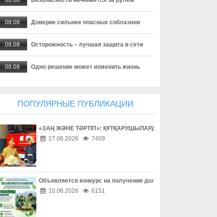
08.08
Доверие сильнее опасных соблазнов
08.08
Осторожность – лучшая защита в сети
08.08
Одно решение может изменить жизнь
08.08
Профилактика сильнее зависимости
ПОПУЛЯРНЫЕ ПУБЛИКАЦИИ
08.08
«Әділет» форумы, Respublica-ның ReTalks алаңы және Baytaq-
«ЗАҢ ЖӘНЕ ТӘРТІП»: ҚҰТҚАРУШЫЛАРДЫҢ ЕҢБЕГІМЕН ТАН
08.08
Форум «Әділет», ReTalks Respublica и экологический караван B
17.06.2026
7409
08.08
Один код – и аккаунт потерян
08.08
Покупки без неприятных сюрпризов
Объявляется конкурс на получение долгосрочного гранта д
10.06.2026
6151
08.08
Опасная ссылка в один клик