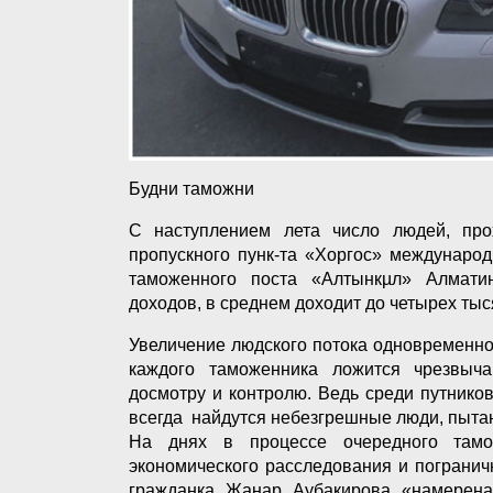
Будни таможни
С наступлением лета число людей, про
пропускного пунк-та «Хоргос» междунаро
таможенного поста «Алтынкµл» Алматин
доходов, в среднем доходит до четырех тыс
Увеличение людского потока одновременно 
каждого таможенника ложится чрезвыч
досмотру и контролю. Ведь среди путнико
всегда найдутся небезгрешные люди, пыт
На днях в процессе очередного тамо
экономического расследования и пограни
гражданка Жанар Аубакирова «намерена