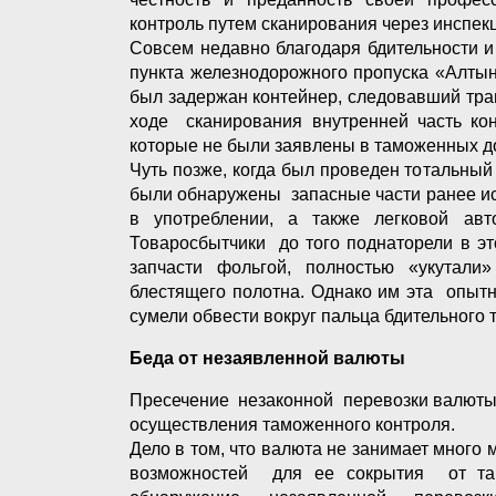
контроль путем сканирования через инспек
Совсем недавно благодаря бдительности 
пункта железнодорожного пропуска «Алты
был задержан контейнер, следовавший тра
ходе сканирования внутренней часть ко
которые не были заявлены в таможенных д
Чуть позже, когда был проведен тотальны
были обнаружены запасные части ранее и
в употреблении, а также легковой ав
Товаросбытчики до того поднаторели в э
запчасти фольгой, полностью «укутал
блестящего полотна. Однако им эта опытн
сумели обвести вокруг пальца бдительного
Беда от незаявленной валюты
Пресечение незаконной перевозки валюты 
осуществления таможенного контроля.
Дело в том, что валюта не занимает много 
возможностей для ее сокрытия от там