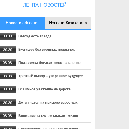
ЛЕНТА НОВОСТЕЙ
Новости области
Новости Казахстана
08.08
Выход есть всегда
08.08
Будущее без вредных привычек
08.08
Поддержка близких имеет значение
08.08
Трезвый выбор – уверенное будущее
08.08
Взаимное уважение на дороге
08.08
Дети учатся на примере взрослых
08.08
Внимание за рулем спасает жизни
08.08
Безопасность начинается за рулем