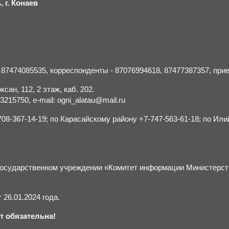
 г.
К
онаев
- 87474085535, корреспонденты - 87076994618, 87477387357, пр
сан, 112, 2 этаж, каб. 202.
15750, e-mail: ogni_alatau@mail.ru
8-367-14-19; по Карасайскому району +7-747-563-61-18; по Или
м государственном учреждении «Комитет информации Министерс
26.01.2024 года.
т обязательна!