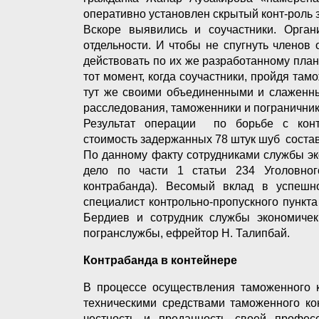
оперативно установлен скрытый конт-роль 
Вскоре выявились и соучастники. Орга
отдельности. И чтобы не спугнуть членов
действовать по их же разработанному плану
тот момент, когда соучастники, пройдя та
тут же своими объединенными и слаженны
расследования, таможенники и пограничник
Результат операции по борьбе с кон
стоимость задержанных 78 штук шуб состав
По данному факту сотрудниками службы э
дело по части 1 статьи 234 Уголовного
контрабанда). Весомый вклад в успеш
специалист контрольно-пропускного пунк
Бердиев и сотрудник службы экономичек
погранслужбы, ефрейтор Н. Талипбай.
Контрабанда в контейнере
В процессе осуществления таможенного 
техническими средствами таможенного ко
честность и преданность своей профес