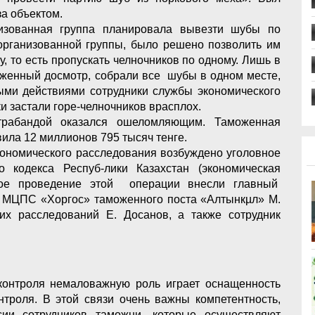
за объектом.
низованная группа планировала вывезти шубы по
 организованной группы, было решено позволить им
, то есть пропускать челночников по одному. Лишь в
моженный досмотр, собрали все шубы в одном месте,
ми действиями сотрудники службы экономического
и застали горе-челночников врасплох.
трабандой оказался ошеломляющим. Таможенная
ила 12 миллионов 795 тысяч тенге.
кономического расследования возбуждено уголовное
 кодекса Респуб-лики Казахстан (экономическая
ное проведение этой операции внесли главный
та МЦПС «Хоргос» таможенного поста «Алтынкµл» М.
их расследований Е. Досанов, а также сотрудник
контроля немаловажную роль играет оснащенность
нтроля. В этой связи очень важны компетентность,
сии сотрудников таможни, которые осуществляют