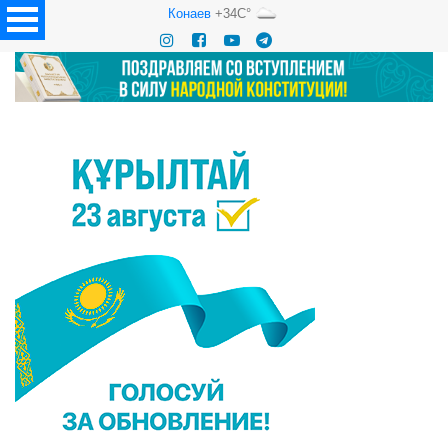
Конаев
+34C°