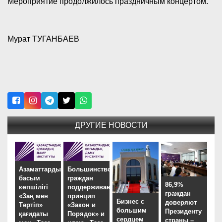
Мероприятие продолжилось праздничным концертом.
Мурат ТУГАНБАЕВ
ДРУГИЕ НОВОСТИ
Азаматтардың
Большинство
басым
граждан
86,9%
көпшілігі
поддерживают
граждан
«Заң мен
принцип
Бизнес с
доверяют
Тәртіп»
«Закон и
большим
Президенту
қағидаты
Порядок» и
сердцем
страны –