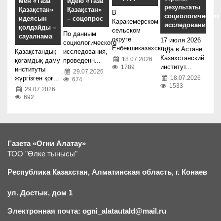
мен «Таза
идею «Таза
результаты
Қазақстан»
Қазақстан»
В
социологических
идеясын
– соцопрос
Каракемерском
исследований
қолдайды –
сельском
По данным
сауалнама
округе
17 июля 2026
социологического
Енбекшиказахского...
года в Астане
Қазақстандық
исследования,
Казахстанский
18.07.2026
қоғамдық даму
проведенн...
институт...
1789
институты
29.07.2026
жүргізген қоғ...
18.07.2026
674
1533
29.07.2026
692
Газета «Огни Алатау»
ТОО "Өлке тынысы"
Республика Казахстан, Алматинская область, г.
К
онаев
ул. Достык, дом 1
Электронная почта: ogni_alatautald@mail.ru