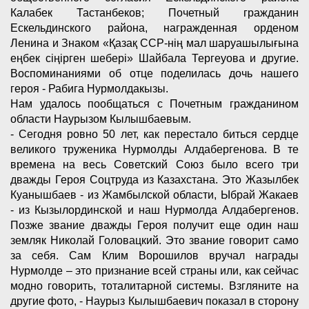
Калабек Тастанбеков; Почетный гражданин
Ескельдинского района, награжденная орденом
Ленина и Знаком «Қазақ ССР-нің мал шаруашылығына
еңбек сіңірген шебері» Шайбала Тергеуова и другие.
Воспоминаниями об отце поделилась дочь нашего
героя - Рабига Нурмолдакызы.
Нам удалось пообщаться с Почетным гражданином
области Наурызом Кылышбаевым.
- Сегодня ровно 50 лет, как перестало биться сердце
великого труженика Нурмолды Алдабергенова. В те
времена на весь Советский Союз было всего три
дважды Героя Соцтруда из Казахстана. Это Жазылбек
Куанышбаев - из Жамбылской области, Ыбрай Жакаев
- из Кызылординской и наш Нурмолда Алдабергенов.
Позже звание дважды Героя получит еще один наш
земляк Николай Головацкий. Это звание говорит само
за себя. Сам Клим Ворошилов вручал награды
Нурмолде – это признание всей страны или, как сейчас
модно говорить, тоталитарной системы. Взгляните на
другие фото, - Наурыз Кылышбаевич показал в сторону