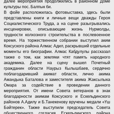
далее мероприятия продолжились в районном Доме
культуры пос. Балпык би.
В фойе расположилась фотовыставка, здесь были
представлены книги и личные вещи дважды Героя
Социалистического Труда, а на сцене разыгрывались
инсценировки, описывающие жизнь Нурмолды,
трудности колхозного строительства в послевоенное
время. На торжественном собрании выступил аким
Коксуского района Алмас Адил, раскрывший отдельные
моменты его биографии. Алмас Кабдулулы рассказал
также о том, как земляки чтят память народного
академика. Далее на сцену вышел Почетный
гражданин области Наурыз Кылышбаев, сердечно
поблагодаривший акимат области, лично акима
Амандыка Баталова и заместителя акима Жаксылыка
Омара за содействие в проведении данного
мероприятия. От имени Совета ветеранов в знак
благодарности акимам Коксуского и Ескельдинского
районов А.Адилу и Б.Танекенову вручены медали «Үш
Бәйтерек». Также выступили председатель Совета
общественного согласия Ескельдинского района