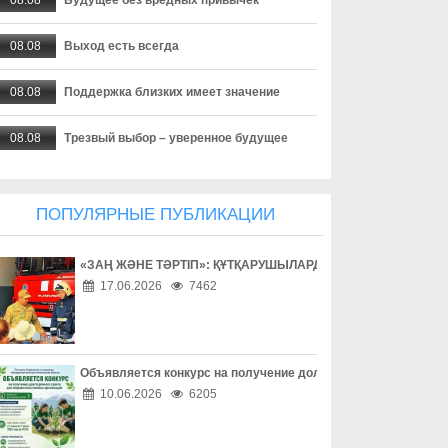
08.08
Выход есть всегда
08.08
Поддержка близких имеет значение
08.08
Трезвый выбор – уверенное будущее
08.08
Взаимное уважение на дороге
ПОПУЛЯРНЫЕ ПУБЛИКАЦИИ
08.08
Дети учатся на примере взрослых
«ЗАҢ ЖӘНЕ ТӘРТІП»: ҚҰТҚАРУШЫЛАРДЫҢ ЕҢБЕГІМЕН ТАН
08.08
Внимание за рулем спасает жизни
17.06.2026
7462
08.08
Безопасность начинается за рулем
08.08
Доверие сильнее опасных соблазнов
Объявляется конкурс на получение долгосрочного гранта д
10.06.2026
6205
08.08
Осторожность – лучшая защита в сети