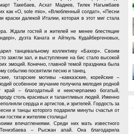
март Такебаев, Асхат Мадиев, Тилек Нагымбаев
их как «О, solе mio», «Влюбленный солдат», «Песни
ли краски далекой Италии, которая в этот миг стала
ера. Ждали гостей и жителей не менее блестящие
дері», дуэта Каната и Айткуль Кудайбергеновых,
арил танцевальному коллективу «Бахор». Своим
то зажгли зал, и выступление на бис стало высокой
оих эмоций. Конечно, главной темой праздника была
му событию посвятили песню и танец.
кие, татарские мотивы –кавказские, корейские –
елодий особенное звучание получила мелодия родной
 край – благодатный и неисчерпаемо богатый,
ароду столь красивых и талантливых людей. Именно
еполняли сердца и артистов, и зрителей. Гордость за
песни и танцы которого подарили минуты счастья от
ки гостям и жителям столицы!
воими впечатлениями. Среди них мать известного
а Тенизбаева – Рысжан апай. Она благодарила