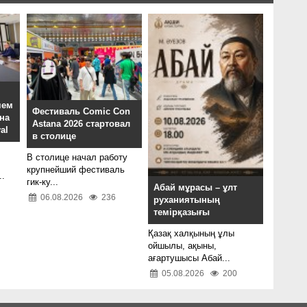
чем
Фестиваль Comic Con
 на
Astana 2026 стартовал
al
в столице
В столице начал работу
крупнейший фестиваль
..
гик-ку...
Абай мұрасы – ұлт
06.08.2026
236
руханиятының
темірқазығы
Қазақ халқының ұлы
ойшылы, ақыны,
ағартушысы Абай...
05.08.2026
200