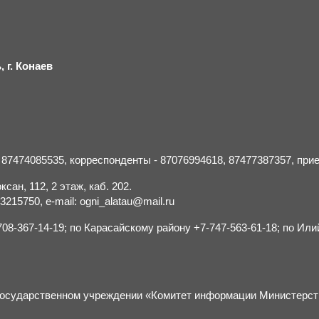
 г.
К
онаев
- 87474085535, корреспонденты - 87076994618, 87477387357, пр
сан, 112, 2 этаж, каб. 202.
15750, e-mail: ogni_alatau@mail.ru
8-367-14-19; по Карасайскому району +7-747-563-61-18; по Или
м государственном учреждении «Комитет информации Министерс