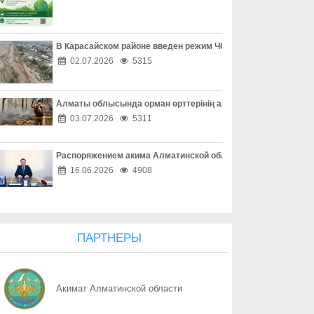
08.08
Одно решение может изменить жизнь
08.08
Профилактика сильнее зависимости
В Карасайском районе введен режим ЧС местного масштаба
02.07.2026
5315
08.08
«Әділет» форумы, Respublica-ның ReTalks алаңы және Baytaq-
Алматы облысында орман өрттерінің алдын алу жұмыстары
08.08
Форум «Әділет», ReTalks Respublica и экологический караван B
03.07.2026
5311
08.08
Один код – и аккаунт потерян
Распоряжением акима Алматинской области Куаныш Бахыту
08.08
Покупки без неприятных сюрпризов
16.06.2026
4908
08.08
Опасная ссылка в один клик
08.08
«Ваш счет в опасности» - не спешите верить
ПАРТНЕРЫ
08.08
Осторожность при онлайн-сделках
Акимат Алматинской области
08.08
Как обезопасить свое жилье