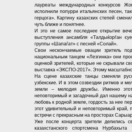
лауреаты международных конкурсов Жо
исполнили попурри итальянских песен, так
герцога». Картину казахских степей смени
чуть ближе и понятнее.
И это не самое последнее открытие веч
выступления ансамбля «Талдыќорѓан єуен
группы «Шапаѓат» с песней «Солай».
Свои нескончаемые овации зритель под
национальным танцем «Лезгинка» они прос
оценкой зрителей, которые не скрывали св
выставка «ЭКСПО-2017». Этому масштабно
На сцене казахские танцы сменяли русс
узбекские. И в этом созвездии ритмов и м
земли – мелодия дружбы. Именно этот
неповторимый и загадочный дал нашему н
любовь к родной земле, гордость за нее пер
этот удивительный и неповторимый край, 
встречи с прекрасным на просторах Сарыар
Уже после концерта зрители делились с
казахстанского спортсмена Нурбахыт