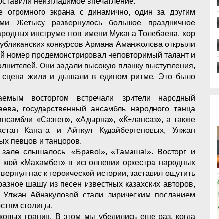
 оставили неизгладимое впечатление.
е огромного экрана с динамично, один за другим
ми Жетысу развернулось большое праздничное
ародных инструментов имени Мукана Толебаева, хор
публиканских конкурсов Армана Аманжолова открыли
щий номер продемонстрировал неповторимый талант и
лнителей. Они задали высокую планку выступления,
и сцена жили и дышали в едином ритме. Это было
емым восторгом встречали зрители народный
аева, государственный ансамбль народного танца
ансамбли «Сазген», «Адырна», «Ќ±лансаз», а также
хстан Каната и Айткул Кудайбергеновых, Улжан
ых певцов и танцоров.
зале слышалось: «Браво!», «Тамаша!». Восторг и
 кюй «Махамбет» в исполнении оркестра народных
вернул нас к героической истории, заставил ощутить
разное шашу из песен известных казахских авторов,
 Улжан Айнакуловой стали лирическим посланием
остям столицы.
ковых границ. В этом мы убедились еще раз, когда