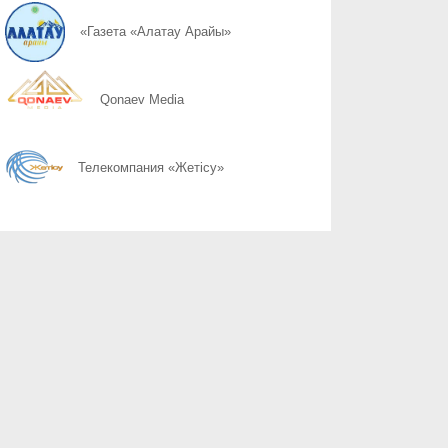
08.08
Простые правила сохранности имущества
«Газета «Алатау Арайы»
08.08
Собственность под охраной закона
Qonaev Media
08.08
Почему 120 баллов не всегда гарантируют грант, а 100 могут 
Телекомпания «Жетісу»