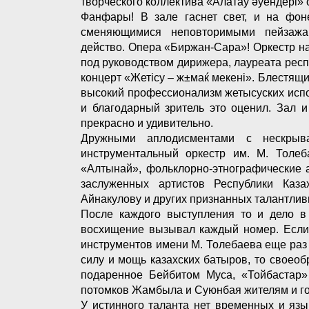
творческого коллектива «Алатау əуендері»
Фанфары! В зале гаснет свет, и на фон
сменяющимися неповторимыми пейзажа
действо. Опера «Биржан-Сара»! Оркестр н
под руководством дирижера, лауреата рес
концерт «Жетісу – ж±маќ мекені». Блестя
высокий профессионализм жетысуских испо
и благодарный зритель это оценил. Зал 
прекрасно и удивительно.
Дружными аплодисментами с нескрыва
инструментальный оркестр им. М. Толеб
«Алтынай», фольклорно-этнографические 
заслуженных артистов Республики Каза
Айнакулову и других признанных талантлив
После каждого выступления то и дело в 
восхищение вызывал каждый номер. Если
инструментов имени М. Толебаева еще раз 
силу и мощь казахских батыров, то своеоб
подаренное Бейбитом Муса, «Тойбастар»
потомков Жамбыла и Суюнбая жителям и г
У истинного таланта нет временных и язы