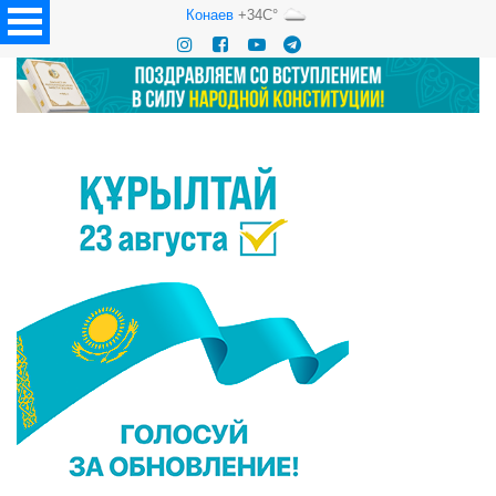
Конаев
+34C°