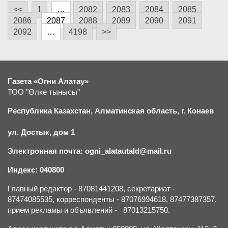
<<
1
…
2082
2083
2084
2085
2086
2087
2088
2089
2090
2091
2092
…
4198
>>
Газета «Огни Алатау»
ТОО "Өлке тынысы"
Республика Казахстан, Алматинская область, г.
К
онаев
ул. Достык, дом 1
Электронная почта: ogni_alatautald@mail.ru
Индекс: 040800
Главный редактор - 87081441208, секретариат -
87474085535, корреспонденты - 87076994618, 87477387357,
прием рекламы и объявлений - 87013215750.