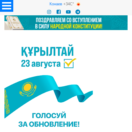
Конаев
+34C°