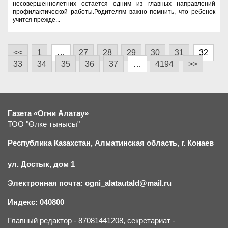
несовершеннолетних остается одним из главных направлений
профилактической работы.Родителям важно помнить, что ребенок
учится прежде...
<<
1
…
27
28
29
30
31
32
33
34
35
36
37
…
4194
>>
Газета «Огни Алатау»
ТОО "Өлке тынысы"
Республика Казахстан, Алматинская область, г.
К
онаев
ул. Достык, дом 1
Электронная почта: ogni_alatautald@mail.ru
Индекс: 040800
Главный редактор - 87081441208, секретариат -