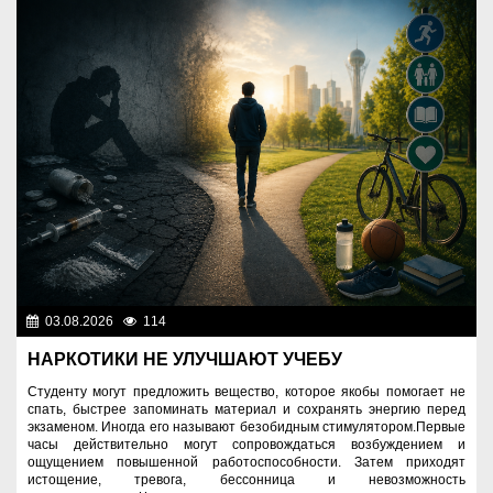
03.08.2026
114
Правопорядок
НАРКОТИКИ НЕ УЛУЧШАЮТ УЧЕБУ
Студенту могут предложить вещество, которое якобы помогает не
спать, быстрее запоминать материал и сохранять энергию перед
экзаменом. Иногда его называют безобидным стимулятором.Первые
часы действительно могут сопровождаться возбуждением и
ощущением повышенной работоспособности. Затем приходят
истощение, тревога, бессонница и невозможность