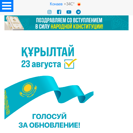
Конаев
+34C°