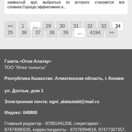
замкнутый круг, выбраться из которого становится все
сложнее.Гораздо эффективнее и...
<<
1
…
29
30
31
32
33
34
35
36
37
38
39
…
4194
>>
Газета «Огни Алатау»
ТОО "Өлке тынысы"
Республика Казахстан, Алматинская область, г.
К
онаев
ул. Достык, дом 1
Электронная почта: ogni_alatautald@mail.ru
Индекс: 040800
Главный редактор - 87081441208, секретариат -
87474085535, корреспонденты - 87076994618, 87477387357,