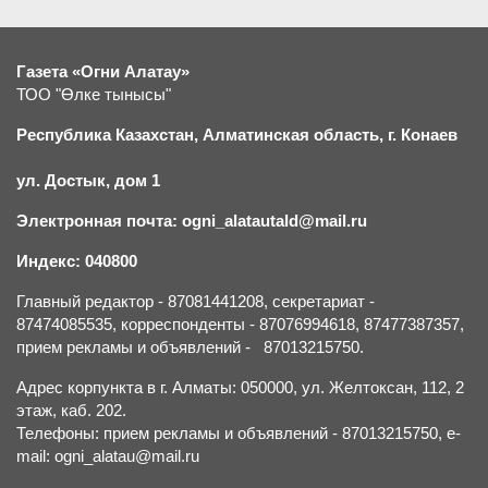
Газета «Огни Алатау»
ТОО "Өлке тынысы"
Республика Казахстан, Алматинская область, г.
К
онаев
ул. Достык, дом 1
Электронная почта: ogni_alatautald@mail.ru
Индекс: 040800
Главный редактор - 87081441208, секретариат -
87474085535, корреспонденты - 87076994618, 87477387357,
прием рекламы и объявлений - 87013215750.
Адрес корпункта в г. Алматы: 050000, ул. Желтоксан, 112, 2
этаж, каб. 202.
Телефоны: прием рекламы и объявлений - 87013215750, e-
mail: ogni_alatau@mail.ru