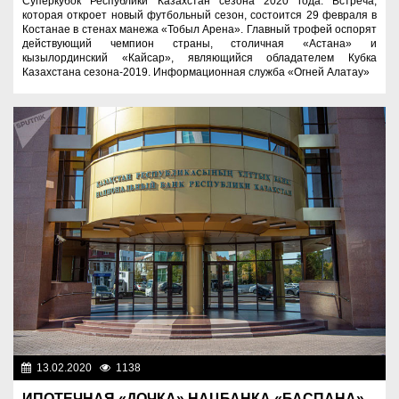
Суперкубок Республики Казахстан сезона 2020 года. Встреча,
которая откроет новый футбольный сезон, состоится 29 февраля в
Костанае в стенах манежа «Тобыл Арена». Главный трофей оспорят
действующий чемпион страны, столичная «Астана» и
кызылординский «Кайсар», являющийся обладателем Кубка
Казахстана сезона-2019. Информационная служба «Огней Алатау»
13.02.2020
1138
Экономика
ИПОТЕЧНАЯ «ДОЧКА» НАЦБАНКА «БАСПАНА»