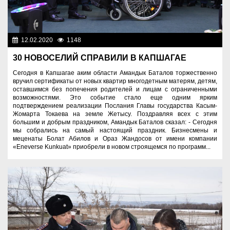
12.02.2020
1148
Социальная сфера
30 НОВОСЕЛИЙ СПРАВИЛИ В КАПШАГАЕ
Сегодня в Капшагае аким области Амандык Баталов торжественно
вручил сертификаты от новых квартир многодетным матерям, детям,
оставшимся без попечения родителей и лицам с ограниченными
возможностями. Это событие стало еще одним ярким
подтверждением реализации Послания Главы государства Касым-
Жомарта Токаева на земле Жетысу. Поздравляя всех с этим
большим и добрым праздником, Амандык Баталов сказал: - Сегодня
мы собрались на самый настоящий праздник. Бизнесмены и
меценаты Болат Абилов и Ораз Жандосов от имени компании
«Eneverse Kunkuat» приобрели в новом строящемся по программ...