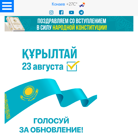
Конаев
+27C°