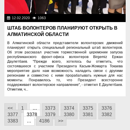
12.02.2020
1063
Молодежная политика
ШТАБ ВОЛОНТЕРОВ ПЛАНИРУЮТ ОТКРЫТЬ В
АЛМАТИНСКОЙ ОБЛАСТИ
В Алматинской области представители волонтерских движений
планируют открыть специальный региональный штаб волонтеров.
Об этом рассказал участник торжественной церемонии запуска
республиканского фронт-офиса волонтеров Birgemiz Ержан
Даулетбаев. "Прежде всего, хотелось бы отметить, что
состоявшееся с участием Президента Касым-Жомарта Токаева
мероприятие дало нам возможность наладить связи с другими
регионами и совместно с ними прорабатывать нужные для нас
моменты. Понравилось то, что Президент всесторонне
поддерживает волонтерское направление", - отметил Е.Даулетбаев.
Отметим, ч...
<<
1
…
3373
3374
3375
3376
3377
3378
3379
3380
3381
3382
3383
…
4186
>>