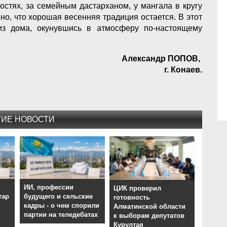
гостях, за семейным дастарханом, у мангала в кругу
но, что хорошая весенняя традиция остается. В этот
из дома, окунувшись в атмосферу по-настоящему
Александр ПОПОВ,
г. Конаев.
ГИЕ НОВОСТИ
,
ИИ, профессии
ЦИК проверил
тар
будущего и сельские
готовность
кадры - о чем спорили
Алматинской области
партии на теледебатах
к выборам депутатов
Курултая