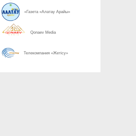
07.08
Не доверяйте звонкам от незнакомцев
«Газета «Алатау Арайы»
07.08
Как не стать жертвой интернет-мошенников
Qonaev Media
07.08
Главный ориентир страны
Телекомпания «Жетісу»