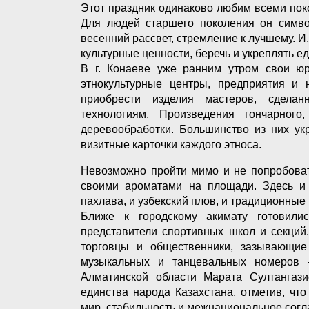
Этот праздник одинаково любим всеми пок
Для людей старшего поколения он симво
весенний рассвет, стремление к лучшему. И
культурные ценности, беречь и укреплять е
В г. Конаеве уже ранним утром свои ю
этнокультурные центры, предприятия и
приобрести изделия мастеров, сдела
технологиям. Произведения гончарного,
деревообработки. Большинство из них ук
визитные карточки каждого этноса.
Невозможно пройти мимо и не попробоват
своими ароматами на площади. Здесь и к
пахлава, и узбекский плов, и традиционные
Ближе к городскому акимату готовили
представители спортивных школ и секций
торговцы и общественники, зазывающие
музыкальных и танцевальных номеров 
Алматинской области Марата Султангаз
единства народа Казахстана, отметив, ч
мир, стабильность и межнациональное согл