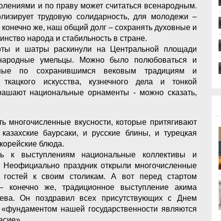
олениями и по праву может считаться всенародным.
лизирует трудовую солидарность, для молодежи –
, конечно же, наш общий долг – сохранять духовные и
динство народа и стабильность в стране.
рты и шатры раскинули на Центральной площади
 народные умельцы. Можно было полюбоваться и
нные по сохранившимся вековым традициям и
 ткацкого искусства, кузнечного дела и тонкой
рашают национальные орнаменты - можно сказать,
ь многочисленные вкусности, которые притягивают
азахские баурсаки, и русские блины, и турецкая
 корейские блюда.
сь к выступлениям национальные коллективы и
. Неофициально праздник открыли многочисленные
 гостей к своим столикам. А вот перед стартом
– конечно же, традиционное выступление акима
иева. Он поздравил всех присутствующих с Днем
то «фундаментом нашей государственности являются
асие».