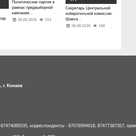
Политические партии в
рамках предвыборной
Секретарь Центральной
кампании...
избирательной комиссии
лар
Шавха...
06.08.2026
153
06.08.2026
188
 г.
К
онаев
- 87474085535, корреспонденты - 87076994618, 87477387357, пр