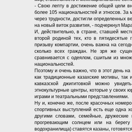
- Свою лепту в достижение общей цели вн
более 105 национальностей и этносов. За
через трудности, достигли определенных 
на новый виток развития, - подчеркнул Мар
И, действительно, в стране, ставшей мес
второй родиной тех, кто в пятидесятые 
призыву компартии, очень важна на сегодн
сколько всех граждан. Не зря же сущес
сравнивается с одеялом, сшитым из множ
национальностей.
Поэтому и очень важно, что в этот день на
как традиционные казахские мотивы, так 
кавказской джигитовкой можно увиде
этнокультурные центры, которые у своих 
играми и театральными представлениями.
Ну и, конечно же, после красочных номер
спортивных выступлений есть еще одна х
другими словами, семейные, дружеские 
прогревающим солнцем или на берегу 
водохранилища) ставятся казаны, готовят