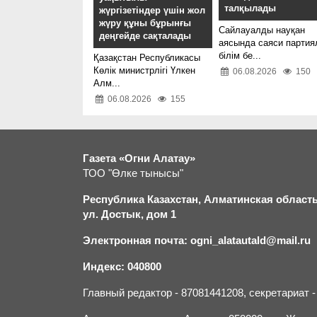
талқылады
жүргізетіндер үшін жол
жүру құны бұрынғы
Сайлауалды науқан
деңгейде сақталады
аясында саяси партия
білім бе...
Қазақстан Республикасы
Көлік министрлігі Үлкен
06.08.2026
150
Алм...
06.08.2026
155
Газета «Огни Алатау»
ТОО "Өлке тынысы"
Республика Казахстан, Алматинская область,
ул. Достык, дом 1
Электронная почта: ogni_alatautald@mail.ru
Индекс: 040800
Главный редактор - 87081441208, секретариат 