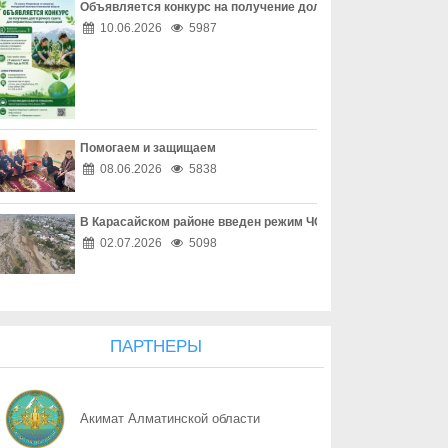
Объявляется конкурс на получение долгосрочного гранта д
07.08
Земля как общее достояние
10.06.2026
5987
07.08
За неделю в Казахстане снизились цены на ряд социально зн
07.08
ЗАҢ МЕН ТӘРТІП: ІЛЕ АУДАНЫНДА КӘМЕЛЕТКЕ ТОЛМАҒАНДА
Помогаем и защищаем
07.08
Судья отвечает перед законом
08.06.2026
5838
07.08
Социальные сети под прицелом мошенников
В Карасайском районе введен режим ЧС местного масштаба
07.08
Как защитить детей от мошенников
02.07.2026
5098
07.08
Информация и ответственность
07.08
Покупки в интернете без риска
ПАРТНЕРЫ
07.08
Когда решения касаются каждого двора
Акимат Алматинской области
07.08
Открывая новые возможности