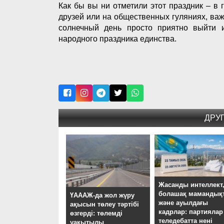
Как бы вы ни отметили этот праздник – в 
друзей или на общественных гуляниях, важ
солнечный день просто приятно выйти 
народного праздника единства.
ДРУ
Жасанды интеллект
болашақ мамандық
ҮАААЖ-да жол жүру
және ауылдағы
ақысын төлеу тәртібі
кадрлар: партиялар
өзгерді: төлемді
теледебатта нені
уақытылы