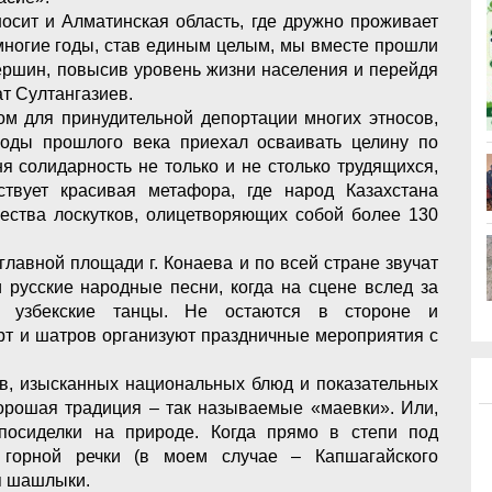
осит и Алматинская область, где дружно проживает
 многие годы, став единым целым, мы вместе прошли
вершин, повысив уровень жизни населения и перейдя
ат Султангазиев.
том для принудительной депортации многих этносов,
годы прошлого века приехал осваивать целину по
я солидарность не только и не столько трудящихся,
твует красивая метафора, где народ Казахстана
ества лоскутков, олицетворяющих собой более 130
 главной площади г. Конаева и по всей стране звучат
и русские народные песни, когда на сцене вслед за
ть узбекские танцы. Не остаются в стороне и
юрт и шатров организуют праздничные мероприятия с
ов, изысканных национальных блюд и показательных
орошая традиция – так называемые «маевки». Или,
посиделки на природе. Когда прямо в степи под
горной речки (в моем случае – Капшагайского
ся шашлыки.