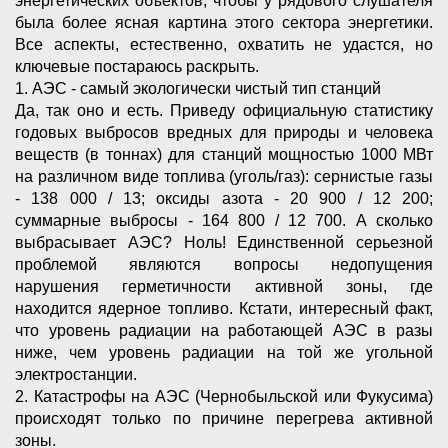
энергетических объектов, чтобы у рядового слушателя
была более ясная картина этого сектора энергетики.
Все аспекты, естественно, охватить не удастся, но
ключевые постараюсь раскрыть.
1. АЭС - самый экологически чистый тип станций
Да, так оно и есть. Приведу официальную статистику
годовых выбросов вредных для природы и человека
веществ (в тоннах) для станций мощностью 1000 МВт
на различном виде топлива (уголь/газ): сернистые газы
- 138 000 / 13; оксиды азота - 20 900 / 12 200;
суммарные выбросы - 164 800 / 12 700. А сколько
выбрасывает АЭС? Ноль! Единственной серьезной
проблемой являются вопросы недопущения
нарушения герметичности активной зоны, где
находится ядерное топливо. Кстати, интересный факт,
что уровень радиации на работающей АЭС в разы
ниже, чем уровень радиации на той же угольной
электростанции.
2. Катастрофы на АЭС (Чернобыльской или Фукусима)
происходят только по причине перегрева активной
зоны.