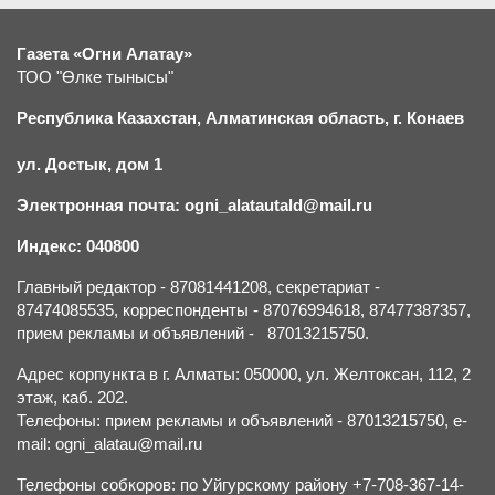
Газета «Огни Алатау»
ТОО "Өлке тынысы"
Республика Казахстан, Алматинская область, г.
К
онаев
ул. Достык, дом 1
Электронная почта: ogni_alatautald@mail.ru
Индекс: 040800
Главный редактор - 87081441208, секретариат -
87474085535, корреспонденты - 87076994618, 87477387357,
прием рекламы и объявлений - 87013215750.
Адрес корпункта в г. Алматы: 050000, ул. Желтоксан, 112, 2
этаж, каб. 202.
Телефоны: прием рекламы и объявлений - 87013215750, e-
mail: ogni_alatau@mail.ru
Телефоны собкоров: по Уйгурскому району +7-708-367-14-