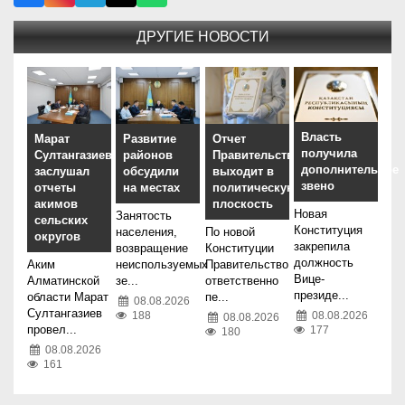
ДРУГИЕ НОВОСТИ
Власть
Марат
Развитие
Отчет
получила
Султангазиев
районов
Правительства
дополнительное
заслушал
обсудили
выходит в
звено
отчеты
на местах
политическую
акимов
плоскость
Новая
Занятость
сельских
Конституция
населения,
По новой
округов
закрепила
возвращение
Конституции
должность
Аким
неиспользуемых
Правительство
Вице-
Алматинской
зе...
ответственно
президе...
области Марат
пе...
08.08.2026
Султангазиев
188
08.08.2026
08.08.2026
провел...
177
180
08.08.2026
161