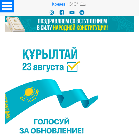
Конаев
+34C°