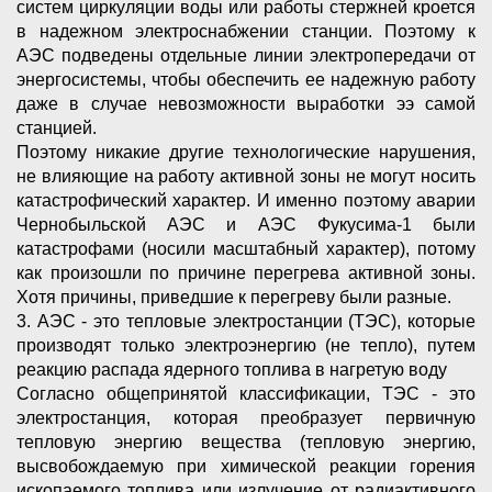
систем циркуляции воды или работы стержней кроется
в надежном электроснабжении станции. Поэтому к
АЭС подведены отдельные линии электропередачи от
энергосистемы, чтобы обеспечить ее надежную работу
даже в случае невозможности выработки ээ самой
станцией.
Поэтому никакие другие технологические нарушения,
не влияющие на работу активной зоны не могут носить
катастрофический характер. И именно поэтому аварии
Чернобыльской АЭС и АЭС Фукусима-1 были
катастрофами (носили масштабный характер), потому
как произошли по причине перегрева активной зоны.
Хотя причины, приведшие к перегреву были разные.
3. АЭС - это тепловые электростанции (ТЭС), которые
производят только электроэнергию (не тепло), путем
реакцию распада ядерного топлива в нагретую воду
Согласно общепринятой классификации, ТЭС - это
электростанция, которая преобразует первичную
тепловую энергию вещества (тепловую энергию,
высвобождаемую при химической реакции горения
ископаемого топлива или излучение от радиактивного