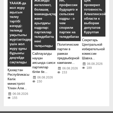
Жасанды
ИИ,
ЦИК
ҮАААЖ-да
интеллект,
профессии
проверил
жол жүру
болашақ
будущего и
готовность
ақысын
мамандықтар
сельские
Алматинской
төлеу
және
кадры - о
области к
тәртібі
ауылдағы
чем
выборам
өзгерді:
кадрлар:
спорили
депутатов
төлемді
партиялар
партии на
Курултая
уақытылы
теледебатта
теледебатах
жүргізетіндер
Секретарь
нені
үшін жол
Политические
Центральной
талқылады
жүру құны
партии в
избирательной
бұрынғы
Сайлауалды
рамках
комиссии
деңгейде
науқан
предвыборной
Шавха...
сақталады
аясында саяси
кампании...
06.08.2026
партиялар
189
06.08.2026
Қазақстан
білім бе...
153
Республикасы
06.08.2026
Көлік
150
министрлігі
Үлкен Алм...
06.08.2026
155