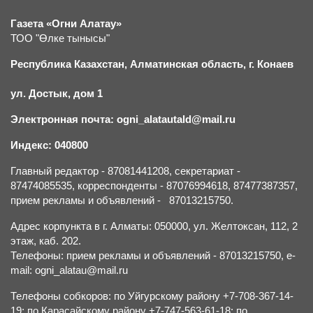
Газета «Огни Алатау»
ТОО "Өлке тынысы"
Республика Казахстан, Алматинская область, г.
К
онаев
ул. Достык, дом 1
Электронная почта: ogni_alatautald@mail.ru
Индекс: 040800
Главный редактор - 87081441208, секретариат -
87474085535, корреспонденты - 87076994618, 87477387357,
прием рекламы и объявлений - 87013215750.
Адрес корпункта в г. Алматы: 050000, ул. Желтоксан, 112, 2
этаж, каб. 202.
Телефоны: прием рекламы и объявлений - 87013215750, e-
mail: ogni_alatau@mail.ru
Телефоны собкоров: по Уйгурскому району +7-708-367-14-
19; по Карасайскому району +7-747-563-61-18; по