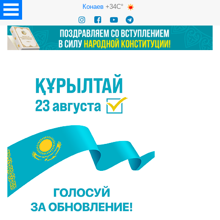
Конаев
+34C°