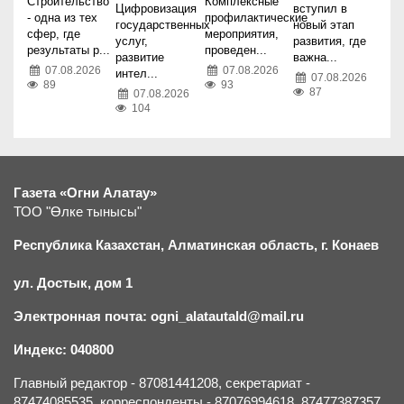
Строительство
Комплексные
Цифровизация
вступил в
- одна из тех
профилактические
государственных
новый этап
сфер, где
мероприятия,
услуг,
развития, где
результаты р...
проведен...
развитие
важна...
07.08.2026
07.08.2026
интел...
07.08.2026
89
93
87
07.08.2026
104
Газета «Огни Алатау»
ТОО "Өлке тынысы"
Республика Казахстан, Алматинская область, г.
К
онаев
ул. Достык, дом 1
Электронная почта: ogni_alatautald@mail.ru
Индекс: 040800
Главный редактор - 87081441208, секретариат -
87474085535, корреспонденты - 87076994618, 87477387357,