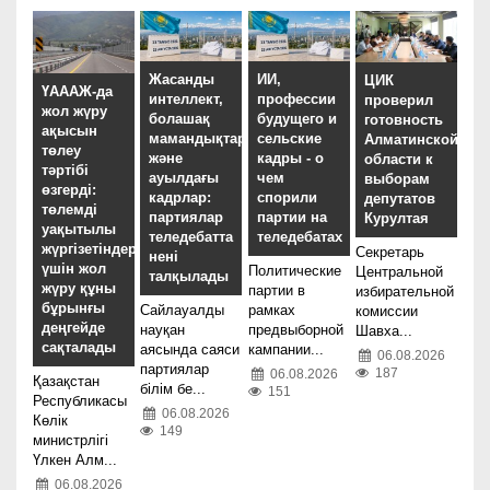
Жасанды
ИИ,
ЦИК
ҮАААЖ-да
интеллект,
профессии
проверил
жол жүру
болашақ
будущего и
готовность
ақысын
мамандықтар
сельские
Алматинской
төлеу
және
кадры - о
области к
тәртібі
ауылдағы
чем
выборам
өзгерді:
кадрлар:
спорили
депутатов
төлемді
партиялар
партии на
Курултая
уақытылы
теледебатта
теледебатах
жүргізетіндер
Секретарь
нені
үшін жол
Политические
Центральной
талқылады
жүру құны
партии в
избирательной
бұрынғы
Сайлауалды
рамках
комиссии
деңгейде
науқан
предвыборной
Шавха...
сақталады
аясында саяси
кампании...
06.08.2026
партиялар
187
06.08.2026
Қазақстан
білім бе...
151
Республикасы
06.08.2026
Көлік
149
министрлігі
Үлкен Алм...
06.08.2026