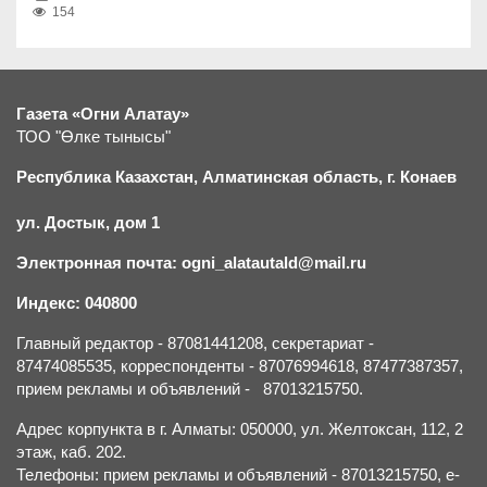
154
Газета «Огни Алатау»
ТОО "Өлке тынысы"
Республика Казахстан, Алматинская область, г.
К
онаев
ул. Достык, дом 1
Электронная почта: ogni_alatautald@mail.ru
Индекс: 040800
Главный редактор - 87081441208, секретариат -
87474085535, корреспонденты - 87076994618, 87477387357,
прием рекламы и объявлений - 87013215750.
Адрес корпункта в г. Алматы: 050000, ул. Желтоксан, 112, 2
этаж, каб. 202.
Телефоны: прием рекламы и объявлений - 87013215750, e-