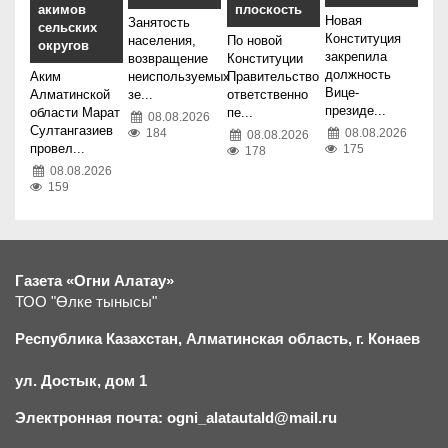
акимов
плоскость
Новая
Занятость
сельских
Конституция
населения,
По новой
округов
закрепила
возвращение
Конституции
должность
Аким
неиспользуемых
Правительство
Вице-
Алматинской
зе...
ответственно
президе...
области Марат
пе...
08.08.2026
Султангазиев
184
08.08.2026
08.08.2026
провел...
175
178
08.08.2026
159
Газета «Огни Алатау»
ТОО "Өлке тынысы"
Республика Казахстан, Алматинская область, г.
К
онаев
ул. Достык, дом 1
Электронная почта: ogni_alatautald@mail.ru