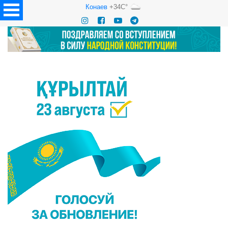
Конаев
+34C°