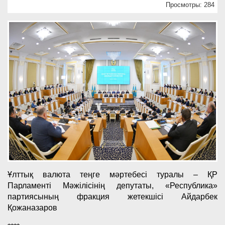
Просмотры: 284
Ұлттық валюта теңге мәртебесі туралы – ҚР
Парламенті Мәжілісінің депутаты, «Республика»
партиясының фракция жетекшісі Айдарбек
Қожаназаров