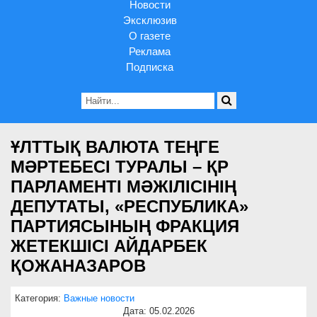
Новости
Эксклюзив
О газете
Реклама
Подписка
ҰЛТТЫҚ ВАЛЮТА ТЕҢГЕ
МӘРТЕБЕСІ ТУРАЛЫ – ҚР
ПАРЛАМЕНТІ МӘЖІЛІСІНІҢ
ДЕПУТАТЫ, «РЕСПУБЛИКА»
ПАРТИЯСЫНЫҢ ФРАКЦИЯ
ЖЕТЕКШІСІ АЙДАРБЕК
ҚОЖАНАЗАРОВ
Категория:
Важные новости
Дата: 05.02.2026