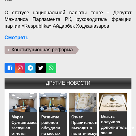
****
О статусе национальной валюты тенге – Депутат
Мажилиса Парламента РК, руководитель фракции
партии «Respublika» Айдарбек Ходжаназаров
Смотреть
Конституционная реформа
ДРУГИЕ НОВОСТИ
Власть
Марат
Развитие
Отчет
получила
Султангазиев
районов
Правительства
дополнительное
заслушал
обсудили
выходит в
звено
отчеты
на местах
политическую