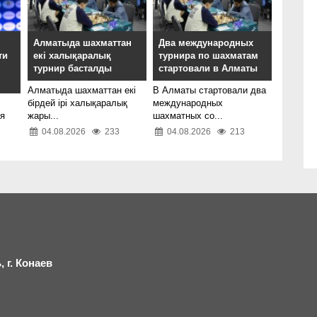
Алматыда шахматтан
Два международных
ти
екі халықаралық
турнира по шахматам
турнир басталды
стартовали в Алматы
Алматыда шахматтан екі
В Алматы стартовали два
бірдей ірі халықаралық
международных
ся
жары...
шахматных со...
04.08.2026
233
04.08.2026
213
 г.
К
онаев