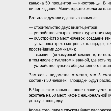
каньона 50 процентов — иностранцы. В н
пишет издание. Министерство экологии план
Вот что задумали сделать в каньоне:
— строительство двух визит-центров;
— устройство четырех пеших туристских ма
— обустройство мест ночевок; создание этн
— установка трех смотровых площадок; ке
простейшими домиками);
— глэмпинг («гламурный кемпинг», то ес
в том числе с туалетом и ванной, где есть г
— устройство пунктов общественного питани
Замглавы ведомства отметил, что 3 смо
составит 30 человек. Площадки будут распо
В Чарынском каньоне также планируется п
экоотель на 50 мест, кафе с национальной к
детскую площадку.
Кроме того, перед спуском будут расположе