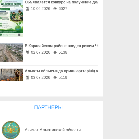
Объявляется конкурс на получение долгосрочного гранта д
07.08
Не молчите о насилии
10.06.2026
6027
07.08
Каждый ребенок заслуживает счастливое детство
07.08
Безопасность начинается с семьи
В Карасайском районе введен режим ЧС местного масштаба
07.08
Счастливое детство начинается дома
02.07.2026
5138
07.08
Помочь вовремя
Алматы облысында орман өрттерінің алдын алу жұмыстары
07.08
Предупредить легче, чем вернуть
03.07.2026
5119
07.08
Проверка перед сделкой обязательна
07.08
Берегите не только вещи, но и документы
ПАРТНЕРЫ
07.08
Соседи могут стать надежной защитой
Акимат Алматинской области
07.08
Когда вежливость не должна быть безграничной