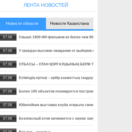
ЛЕНТА НОВОСТЕЙ
Новости области
Новости Казахстана
07.08
Свыше 1900 ИИ-фильмов из более чем 90 стран поступило на Ast
07.08
У граждан высокие ожидания от выборов в Курултай – опрос о
07.08
ОТБАСЫ – ОТАН ҚОРҒАУШЫНЫҢ БЕРІК ТІРЕГІ
07.08
Еліміздің ертеңі – әрбір азаматтың таңдауында
07.08
Более 100 объектов планируется построить в Алматинской обл
07.08
Юбилейная выставка клуба открыла свои двери
07.08
Безопасный атом начинается с науки: какую роль играют иссл
07.08
Вот оно – счастье