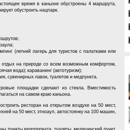
астоящее время в каньоне обустроены 4 маршрута,
ирует обустроить нацпарк.
ршрутов;
оаула;
мпинг (летний лагерь для туристов с палатками или
ть отдых на природе со всем возможным комфортом,
орячая вода); караванинг (автотуризм);
я, сувенирных лавок, туалетов и медпункта.
тровые площадки сделают из стекла. Вместимость
лагаться на самом краю каньона.
остроить ресторан на открытом воздухе на 50 мест,
ухней на 50 мест, этноаул, автостоянку на 100 машин,
ны пункты велопроката, туалеты, медицинский пункт,