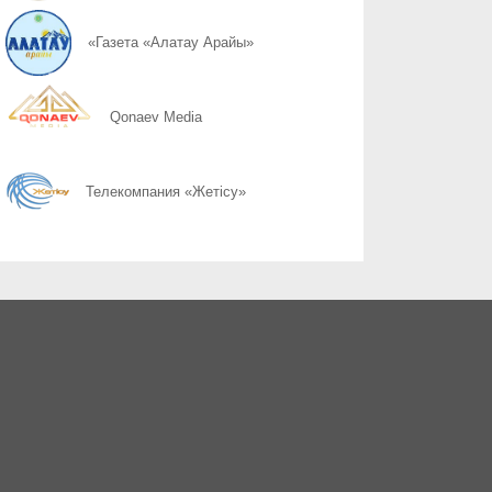
07.08
Руки должны держать руль
«Газета «Алатау Арайы»
07.08
Безопасное место в машине
Qonaev Media
07.08
Шаг через дорогу
Телекомпания «Жетісу»