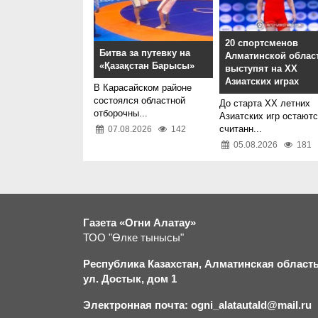
20 спортсменов
Битва за путевку на
Алматинской облас
«Қазақстан Барысы»
выступят на XX
Азиатских играх
В Карасайском районе
состоялся областной
До старта XX летних
отборочны...
Азиатских игр остают
считанн...
07.08.2026
142
05.08.2026
181
Газета «Огни Алатау»
ТОО "Өлке тынысы"
Республика Казахстан, Алматинская область,
ул. Достык, дом 1
Электронная почта: ogni_alatautald@mail.ru