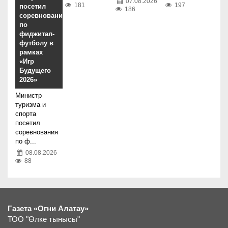
07.08.2026
181
197
посетил
186
соревнования
по
фиджитал-
футболу в
рамках
«Игр
Будущего
2026»
Министр
туризма и
спорта
посетил
соревнования
по ф...
08.08.2026
88
Газета «Огни Алатау»
ТОО "Өлке тынысы"