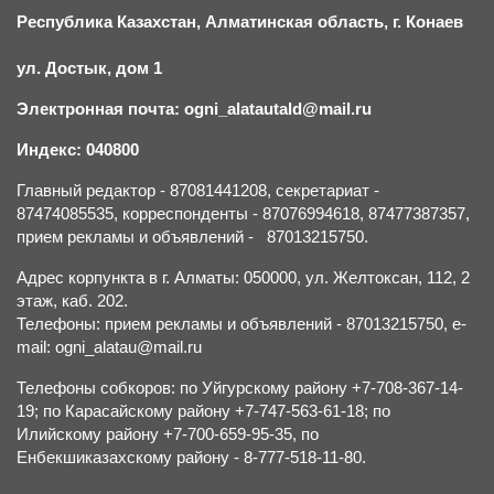
Республика Казахстан, Алматинская область, г.
К
онаев
ул. Достык, дом 1
Электронная почта: ogni_alatautald@mail.ru
Индекс: 040800
Главный редактор - 87081441208, секретариат -
87474085535, корреспонденты - 87076994618, 87477387357,
прием рекламы и объявлений - 87013215750.
Адрес корпункта в г. Алматы: 050000, ул. Желтоксан, 112, 2
этаж, каб. 202.
Телефоны: прием рекламы и объявлений - 87013215750, e-
mail: ogni_alatau@mail.ru
Телефоны собкоров: по Уйгурскому району +7-708-367-14-
19; по Карасайскому району +7-747-563-61-18; по
Илийскому району +7-700-659-95-35, по
Енбекшиказахскому району - 8-777-518-11-80.