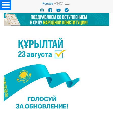
Конаев
+34C°