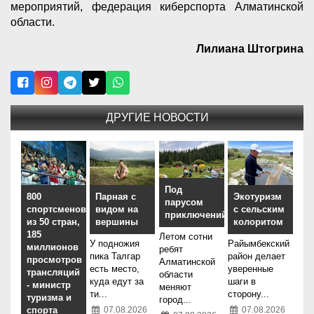
мероприятий, федерация киберспорта Алматинской
области.
Лилиана Штогрина
ДРУГИЕ НОВОСТИ
Под
800
Парная с
Экотуризм
парусом
спортсменов
видом на
с сельским
приключений
из 50 стран,
вершины
колоритом
185
Летом сотни
У подножия
Райымбекский
миллионов
ребят
пика Талгар
район делает
просмотров
Алматинской
есть место,
уверенные
трансляций
области
куда едут за
шаги в
- министр
меняют
ти...
сторону...
туризма и
город...
спорта
07.08.2026
07.08.2026