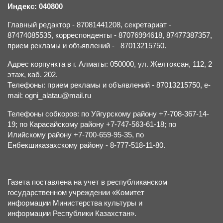
Индекс: 040800
Главный редактор - 87081441208, секретариат -
87474085535, корреспонденты - 87076994618, 87477387357,
прием рекламы и объявлений - 87013215750.
Адрес корпункта в г. Алматы: 050000, ул. Желтоксан, 112, 2
этаж, каб. 202.
Телефоны: прием рекламы и объявлений - 87013215750, e-
mail: ogni_alatau@mail.ru
Телефоны собкоров: по Уйгурскому району +7-708-367-14-
19; по Карасайскому району +7-747-563-61-18; по
Илийскому району +7-700-659-95-35, по
Енбекшиказахскому району - 8-777-518-11-80.
Газета поставлена на учет в республиканском
государственном учреждении «Комитет
информации Министерства культуры и
информации Республики Казахстан».