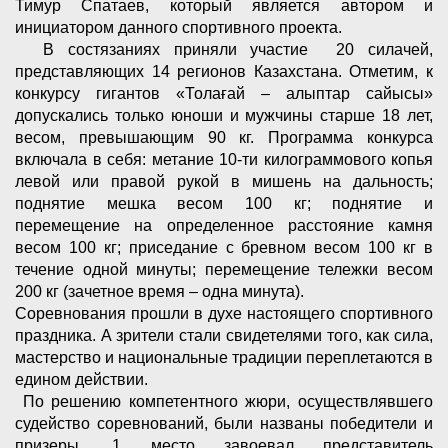
Тимур Спатаев, который является автором и
инициатором данного спортивного проекта.
В состязаниях приняли участие 20 силачей,
представляющих 14 регионов Казахстана. Отметим, к
конкурсу гигантов «Толағай – алыптар сайысы»
допускались только юноши и мужчины старше 18 лет,
весом, превышающим 90 кг. Программа конкурса
включала в себя: метание 10-ти килограммового копья
левой или правой рукой в мишень на дальность;
поднятие мешка весом 100 кг; поднятие и
перемещение на определенное расстояние камня
весом 100 кг; приседание с бревном весом 100 кг в
течение одной минуты; перемещение тележки весом
200 кг (зачетное время – одна минута).
Соревнования прошли в духе настоящего спортивного
праздника. А зрители стали свидетелями того, как сила,
мастерство и национальные традиции переплетаются в
едином действии.
По решению компетентного жюри, осуществлявшего
судейство соревнований, были названы победители и
призеры. 1 место завоевал представитель