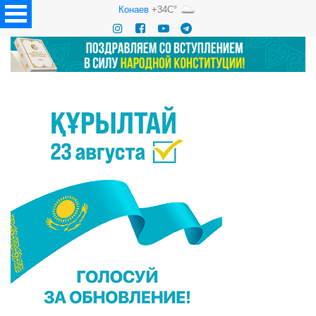
Конаев
+34C°