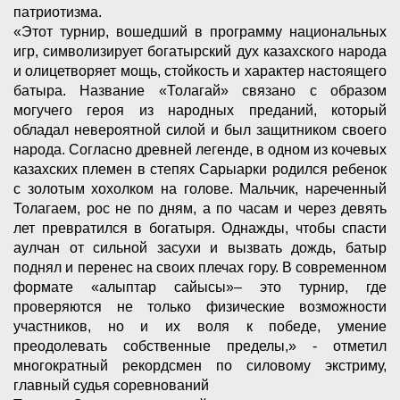
патриотизма.
«Этот турнир, вошедший в программу национальных
игр, символизирует богатырский дух казахского народа
и олицетворяет мощь, стойкость и характер настоящего
батырa. Название «Толагай» связано с образом
могучего героя из народных преданий, который
обладал невероятной силой и был защитником своего
народа. Согласно древней легенде, в одном из кочевых
казахских племен в степях Сарыарки родился ребенок
с золотым хохолком на голове. Мальчик, нареченный
Толагаем, рос не по дням, а по часам и через девять
лет превратился в богатыря. Однажды, чтобы спасти
аулчан от сильной засухи и вызвать дождь, батыр
поднял и перенес на своих плечах гору. В современном
формате «алыптар сайысы»– это турнир, где
проверяются не только физические возможности
участников, но и их воля к победе, умение
преодолевать собственные пределы,» - отметил
многократный рекордсмен по силовому экстриму,
главный судья соревнований