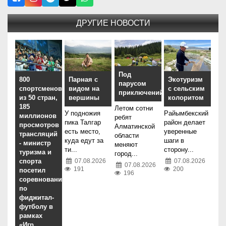
ДРУГИЕ НОВОСТИ
Под
800
Парная с
Экотуризм
парусом
спортсменов
видом на
с сельским
приключений
из 50 стран,
вершины
колоритом
185
Летом сотни
У подножия
Райымбекский
миллионов
ребят
пика Талгар
район делает
просмотров
Алматинской
есть место,
уверенные
трансляций
области
куда едут за
шаги в
- министр
меняют
ти...
сторону...
туризма и
город...
спорта
07.08.2026
07.08.2026
07.08.2026
191
200
посетил
196
соревнования
по
фиджитал-
футболу в
рамках
«Игр