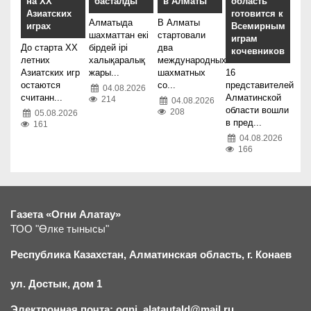
на XX
басталды
в Алматы
область
Азиатских
готовится к
Алматыда
В Алматы
играх
Всемирным
шахматтан екі
стартовали
играм
До старта XX
бірдей ірі
два
кочевников
летних
халықаралық
международных
Азиатских игр
жары...
шахматных
16
остаются
со...
представителей
04.08.2026
считанн...
Алматинской
214
04.08.2026
области вошли
208
05.08.2026
в пред...
161
04.08.2026
166
Газета «Огни Алатау»
ТОО "Өлке тынысы"
Республика Казахстан, Алматинская область, г.
К
онаев
ул. Достык, дом 1
Электронная почта: ogni_alatautald@mail.ru