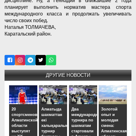
дисциплине. Ну, а Геннадий в ближайшие 2 года
планирует выполнить норматив мастера спорта
международного класса и продолжать увеличивать
число своих побед.
Наталья ТОЛМАЧЕВА,
Каратальский район.
ДРУГИЕ НОВОСТИ
20
Алматыда
Два
Золотой
спортсменов
шахматтан
международных
опыт и
Алматинской
екі
турнира по
молодая
области
халықаралық
шахматам
смена:
выступят
турнир
стартовали
Алматинская