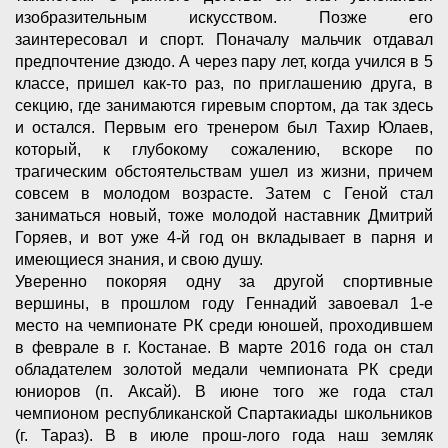
изобразительным искусством. Позже его
заинтересовал и спорт. Поначалу мальчик отдавал
предпочтение дзюдо. А через пару лет, когда учился в 5
классе, пришел как-то раз, по приглашению друга, в
секцию, где занимаются гиревым спортом, да так здесь
и остался. Первым его тренером был Тахир Юлаев,
который, к глубокому сожалению, вскоре по
трагическим обстоятельствам ушел из жизни, причем
совсем в молодом возрасте. Затем с Геной стал
заниматься новый, тоже молодой наставник Дмитрий
Горяев, и вот уже 4-й год он вкладывает в парня и
имеющиеся знания, и свою душу.
Уверенно покоряя одну за другой спортивные
вершины, в прошлом году Геннадий завоевал 1-е
место на чемпионате РК среди юношей, проходившем
в феврале в г. Костанае. В марте 2016 года он стал
обладателем золотой медали чемпионата РК среди
юниоров (п. Аксай). В июне того же года стал
чемпионом республиканской Спартакиады школьников
(г. Тараз). В в июле прош-лого года наш земляк