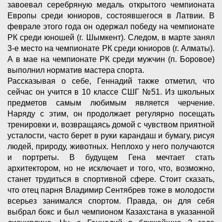
завоевал серебряную медаль открытого чемпионата
Европы среди юниоров, состоявшегося в Латвии. В
феврале этого года он одержал победу на чемпионате
РК среди юношей (г. Шымкент). Следом, в марте занял
3-е место на чемпионате РК среди юниоров (г. Алматы).
А в мае на чемпионате РК среди мужчин (п. Боровое)
выполнил норматив мастера спорта.
Рассказывая о себе, Геннадий также отметил, что
сейчас он учится в 10 классе СШГ №51. Из школьных
предметов самым любимым является черчение.
Наряду с этим, он продолжает регулярно посещать
тренировки и, возвращаясь домой с чувством приятной
усталости, часто берет в руки карандаш и бумагу, рисуя
людей, природу, животных. Неплохо у него получаются
и портреты. В будущем Гена мечтает стать
архитектором, но не исключает и того, что, возможно,
станет трудиться в спортивной сфере. Стоит сказать,
что отец парня Владимир Сентябрев тоже в молодости
всерьез занимался спортом. Правда, он для себя
выбрал бокс и был чемпионом Казахстана в указанной