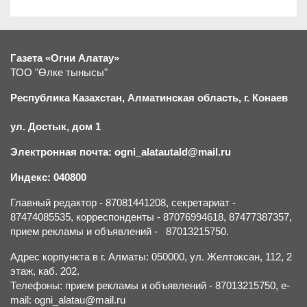
Газета «Огни Алатау»
ТОО "Өлке тынысы"
Республика Казахстан, Алматинская область, г.
К
онаев
ул. Достык, дом 1
Электронная почта: ogni_alatautald@mail.ru
Индекс: 040800
Главный редактор - 87081441208, секретариат -
87474085535, корреспонденты - 87076994618, 87477387357,
прием рекламы и объявлений - 87013215750.
Адрес корпункта в г. Алматы: 050000, ул. Желтоксан, 112, 2
этаж, каб. 202.
Телефоны: прием рекламы и объявлений - 87013215750, e-
mail: ogni_alatau@mail.ru