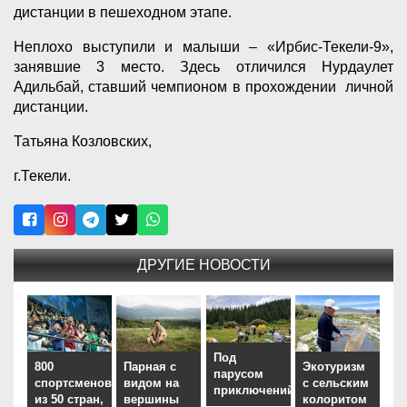
дистанции в пешеходном этапе.
Неплохо выступили и малыши – «Ирбис-Текели-9»,
занявшие 3 место. Здесь отличился Нурдаулет
Адильбай, ставший чемпионом в прохождении личной
дистанции.
Татьяна Козловских,
г.Текели.
ДРУГИЕ НОВОСТИ
Под
800
Парная с
Экотуризм
парусом
спортсменов
видом на
с сельским
приключений
из 50 стран,
вершины
колоритом