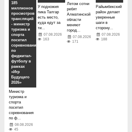
185
Летом сотни
У подножия
Райымбекский
миллионов
ребят
пика Талгар
район делает
просмотров
Алматинской
есть место,
уверенные
трансляций
области
куда едут за
шаги в
- министр
меняют
ти...
сторону...
туризма и
город...
спорта
07.08.2026
07.08.2026
07.08.2026
163
188
посетил
171
соревнования
по
фиджитал-
футболу в
рамках
«Игр
Будущего
2026»
Министр
туризма и
спорта
посетил
соревнования
по ф...
08.08.2026
45