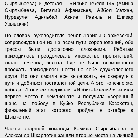
Сырлыбаева) и детская – «Ирбис-Текели-14» (Амина
Сырлыбаева, Виталий Афанасьев, Айбол Уатхан,
Нурдаулет Адильбай, Акниет Равиль и Елизар
Урывский).
По словам руководителя ребят Ларисы Саржевской,
сопровождавшей их на всем пути соревнований, обе
трассы были достаточно сложными. Ребятам
приходилось преодолевать множество препятствий:
скалы, течения, болота. Где не было возможности
проехать, приходилось нести на себе двухколесного
друга. Но они смогли все выдержать, не свернуть с
пути и добиться поставленной цели. А это, конечно же,
победа. И они ее одержали: «Ирбис-Текели-9» заняла
первое место в чемпионате и получила уверенный
шанс на победу в Кубке Республики Казахстан,
финальный этап которого пройдет в октябре в
Шымкенте.
Члены старшей команды Камила Сырлыбаева и
Александр Шкарпетин заняли вторые места на личной