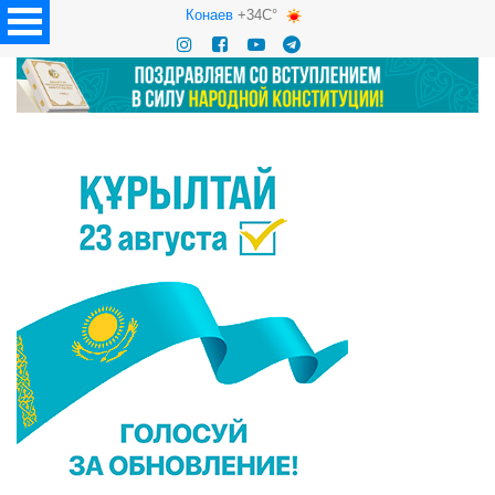
Конаев
+34C°