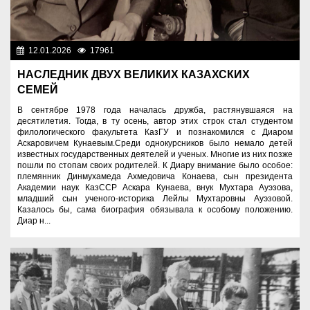
12.01.2026
17961
Люди
НАСЛЕДНИК ДВУХ ВЕЛИКИХ КАЗАХСКИХ
СЕМЕЙ
В сентябре 1978 года началась дружба, растянувшаяся на
десятилетия. Тогда, в ту осень, автор этих строк стал студентом
филологического факультета КазГУ и познакомился с Диаром
Аскаровичем Кунаевым.Среди однокурсников было немало детей
известных государственных деятелей и ученых. Многие из них позже
пошли по стопам своих родителей. К Диару внимание было особое:
племянник Динмухамеда Ахмедовича Конаева, сын президента
Академии наук КазССР Аскара Кунаева, внук Мухтара Ауэзова,
младший сын ученого-историка Лейлы Мухтаровны Ауэзовой.
Казалось бы, сама биография обязывала к особому положению.
Диар н...