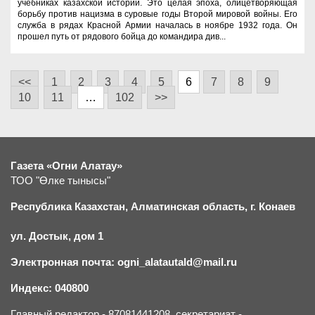
учебниках казахской истории. Это целая эпоха, олицетворяющая
борьбу против нацизма в суровые годы Второй мировой войны. Его
служба в рядах Красной Армии началась в ноябре 1932 года. Он
прошел путь от рядового бойца до командира див...
<<
1
2
3
4
5
6
7
8
9
10
11
…
102
>>
Газета «Огни Алатау»
ТОО "Өлке тынысы"
Республика Казахстан, Алматинская область, г.
К
онаев
ул. Достык, дом 1
Электронная почта: ogni_alatautald@mail.ru
Индекс: 040800
Главный редактор - 87081441208, секретариат -