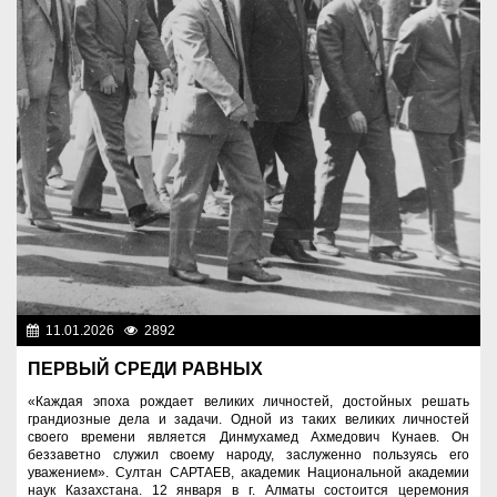
11.01.2026
2892
Люди
ПЕРВЫЙ СРЕДИ РАВНЫХ
«Каждая эпоха рождает великих личностей, достойных решать
грандиозные дела и задачи. Одной из таких великих личностей
своего времени является Динмухамед Ахмедович Кунаев. Он
беззаветно служил своему народу, заслуженно пользуясь его
уважением». Султан САРТАЕВ, академик Национальной академии
наук Казахстана. 12 января в г. Алматы состоится церемония