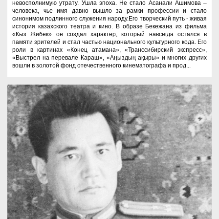
невосполнимую утрату. Ушла эпоха. Не стало Асанали Ашимова –
человека, чье имя давно вышло за рамки профессии и стало
синонимом подлинного служения народу.Его творческий путь - живая
история казахского театра и кино. В образе Бекежана из фильма
«Кыз Жибек» он создал характер, который навсегда остался в
памяти зрителей и стал частью национального культурного кода. Его
роли в картинах «Конец атамана», «Транссибирский экспресс»,
«Выстрел на перевале Караш», «Аңыздың ақыры» и многих других
вошли в золотой фонд отечественного кинематографа и прод...