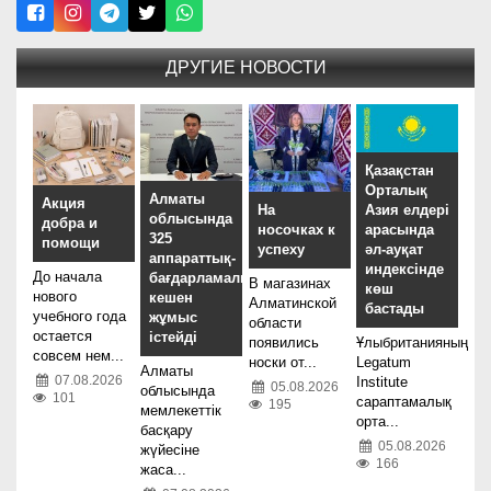
ДРУГИЕ НОВОСТИ
Қазақстан
Орталық
Алматы
Акция
На
Азия елдері
облысында
добра и
носочках к
арасында
325
помощи
успеху
әл-ауқат
аппараттық-
индексінде
До начала
бағдарламалық
В магазинах
көш
нового
кешен
Алматинской
бастады
учебного года
жұмыс
области
остается
істейді
появились
Ұлыбританияның
совсем нем...
носки от...
Legatum
Алматы
07.08.2026
Institute
05.08.2026
облысында
101
сараптамалық
195
мемлекеттік
орта...
басқару
05.08.2026
жүйесіне
166
жаса...