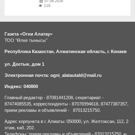
07.08.2026
119
Газета «Огни Алатау»
ТОО "Өлке тынысы"
Республика Казахстан, Алматинская область, г.
К
онаев
ул. Достык, дом 1
Электронная почта: ogni_alatautald@mail.ru
Индекс: 040800
Главный редактор - 87081441208, секретариат -
87474085535, корреспонденты - 87076994618, 87477387357,
прием рекламы и объявлений - 87013215750.
Адрес корпункта в г. Алматы: 050000, ул. Желтоксан, 112, 2
этаж, каб. 202.
Телефоны: прием рекламы и объявлений - 87013215750, e-