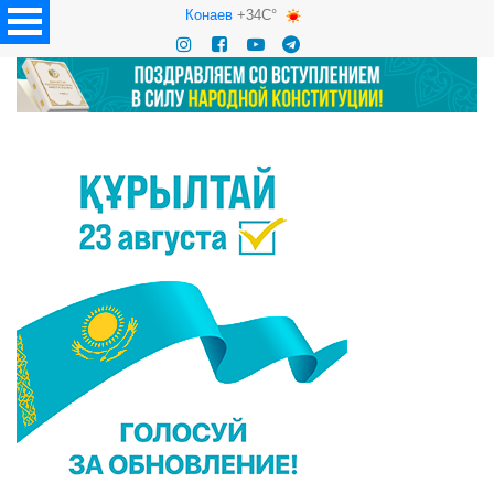
Конаев
+34C°