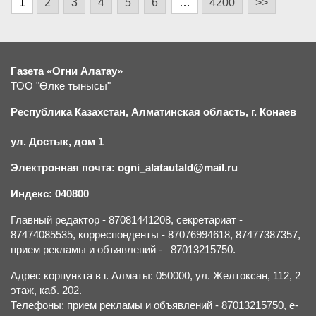
1
2
3
4
5
6
…
4200
>>
Газета «Огни Алатау»
ТОО "Өлке тынысы"
Республика Казахстан, Алматинская область, г.
К
онаев
ул. Достык, дом 1
Электронная почта: ogni_alatautald@mail.ru
Индекс: 040800
Главный редактор - 87081441208, секретариат -
87474085535, корреспонденты - 87076994618, 87477387357,
прием рекламы и объявлений - 87013215750.
Адрес корпункта в г. Алматы: 050000, ул. Желтоксан, 112, 2
этаж, каб. 202.
Телефоны: прием рекламы и объявлений - 87013215750, e-