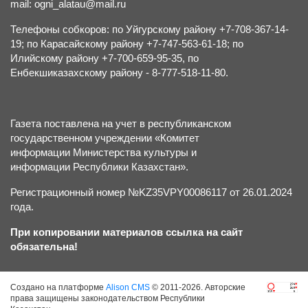
mail: ogni_alatau@mail.ru
Телефоны собкоров: по Уйгурскому району +7-708-367-14-
19; по Карасайскому району +7-747-563-61-18; по
Илийскому району +7-700-659-95-35, по
Енбекшиказахскому району - 8-777-518-11-80.
Газета поставлена на учет в республиканском
государственном учреждении «Комитет
информации Министерства культуры и
информации Республики Казахстан».
Регистрационный номер №KZ35VPY00086117 от 26.01.2024
года.
При копировании материалов ссылка на сайт
обязательна!
Создано на платформе
Alison CMS
© 2011-2026. Авторские
права защищены законодательством Республики