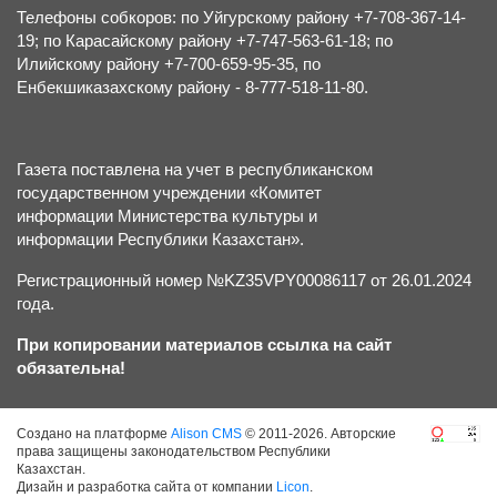
Телефоны собкоров: по Уйгурскому району +7-708-367-14-
19; по Карасайскому району +7-747-563-61-18; по
Илийскому району +7-700-659-95-35, по
Енбекшиказахскому району - 8-777-518-11-80.
Газета поставлена на учет в республиканском
государственном учреждении «Комитет
информации Министерства культуры и
информации Республики Казахстан».
Регистрационный номер №KZ35VPY00086117 от 26.01.2024
года.
При копировании материалов ссылка на сайт
обязательна!
Создано на платформе
Alison CMS
© 2011-2026. Авторские
права защищены законодательством Республики
Казахстан.
Дизайн и разработка сайта от компании
Licon
.