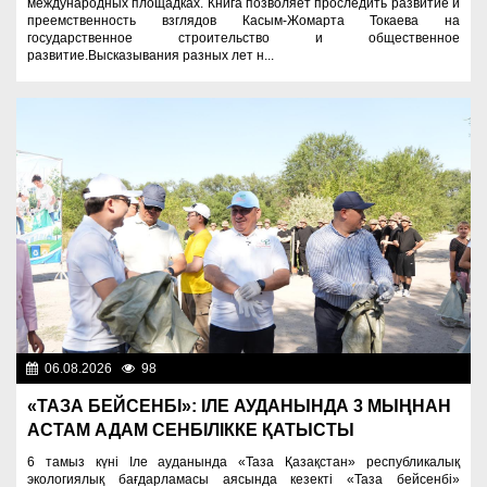
международных площадках. Книга позволяет проследить развитие и
преемственность взглядов Касым-Жомарта Токаева на
государственное строительство и общественное
развитие.Высказывания разных лет н...
06.08.2026
98
Экология
«ТАЗА БЕЙСЕНБІ»: ІЛЕ АУДАНЫНДА 3 МЫҢНАН
АСТАМ АДАМ СЕНБІЛІККЕ ҚАТЫСТЫ
6 тамыз күні Іле ауданында «Таза Қазақстан» республикалық
экологиялық бағдарламасы аясында кезекті «Таза бейсенбі»