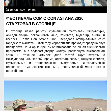
06.08.2026
96
Культура
ФЕСТИВАЛЬ COMIC CON ASTANA 2026
СТАРТОВАЛ В СТОЛИЦЕ
В столице начал работу крупнейший фестиваль гик-культуры,
объединяющий поклонников кино, комиксов, видеоигр, аниме и
косплея, Comic Con Astana 2026, передает официальный сайт
городского акимата.В этом году мероприятие проходит сразу на двух
площадках. На «Барыс Арене» организована основная сценическая
программа, а в ледовом дворце «Алау» развернута выставочная
зона. В течение четырех дней гостей ждут встречи с
международными хедлайнерами, автограф-сессии, конкурс косплея,
музыкальные и танцевальные выступления, интерактивные
площадки, тематические стенды и фестивальный маркет.Уже в
первый день...