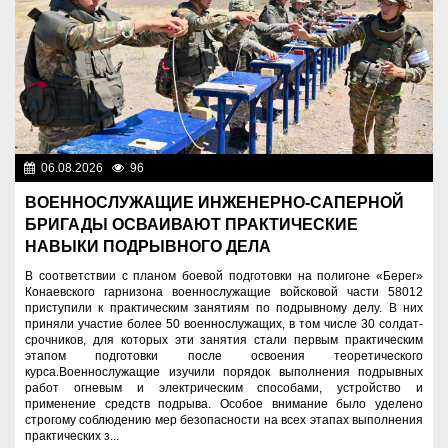
06.08.2026
96
Служу Отечеству!
ВОЕННОСЛУЖАЩИЕ ИНЖЕНЕРНО-САПЕРНОЙ
БРИГАДЫ ОСВАИВАЮТ ПРАКТИЧЕСКИЕ
НАВЫКИ ПОДРЫВНОГО ДЕЛА
В соответствии с планом боевой подготовки на полигоне «Берег»
Конаевского гарнизона военнослужащие войсковой части 58012
приступили к практическим занятиям по подрывному делу. В них
приняли участие более 50 военнослужащих, в том числе 30 солдат-
срочников, для которых эти занятия стали первым практическим
этапом подготовки после освоения теоретического
курса.Военнослужащие изучили порядок выполнения подрывных
работ огневым и электрическим способами, устройство и
применение средств подрыва. Особое внимание было уделено
строгому соблюдению мер безопасности на всех этапах выполнения
практических з...