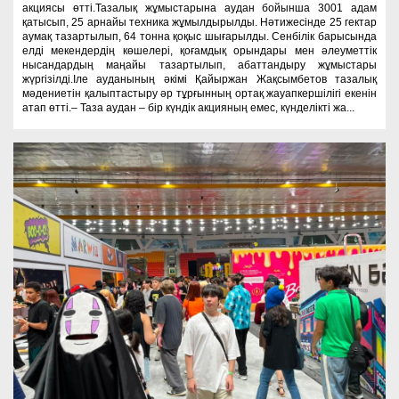
акциясы өтті.Тазалық жұмыстарына аудан бойынша 3001 адам
қатысып, 25 арнайы техника жұмылдырылды. Нәтижесінде 25 гектар
аумақ тазартылып, 64 тонна қоқыс шығарылды. Сенбілік барысында
елді мекендердің көшелері, қоғамдық орындары мен әлеуметтік
нысандардың маңайы тазартылып, абаттандыру жұмыстары
жүргізілді.Іле ауданының әкімі Қайыржан Жақсымбетов тазалық
мәдениетін қалыптастыру әр тұрғынның ортақ жауапкершілігі екенін
атап өтті.– Таза аудан – бір күндік акцияның емес, күнделікті жа...