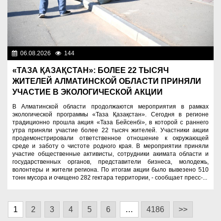
06.08.2026
144
Экология
«ТАЗА ҚАЗАҚСТАН»: БОЛЕЕ 22 ТЫСЯЧ
ЖИТЕЛЕЙ АЛМАТИНСКОЙ ОБЛАСТИ ПРИНЯЛИ
УЧАСТИЕ В ЭКОЛОГИЧЕСКОЙ АКЦИИ
В Алматинской области продолжаются мероприятия в рамках
экологической программы «Таза Қазақстан». Сегодня в регионе
традиционно прошла акция «Таза Бейсенбі», в которой с раннего
утра приняли участие более 22 тысяч жителей. Участники акции
продемонстрировали ответственное отношение к окружающей
среде и заботу о чистоте родного края. В мероприятии приняли
участие общественные активисты, сотрудники акимата области и
государственных органов, представители бизнеса, молодежь,
волонтеры и жители региона. По итогам акции было вывезено 510
тонн мусора и очищено 282 гектара территории, - сообщает пресс-...
1
2
3
4
5
6
…
4186
>>