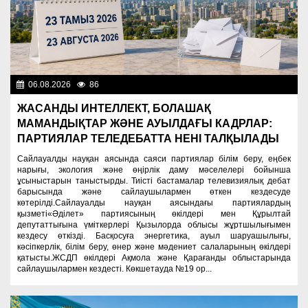
06.08.2026
86
Важные новости
ЖАСАНДЫ ИНТЕЛЛЕКТ, БОЛАШАҚ
МАМАНДЫҚТАР ЖӘНЕ АУЫЛДАҒЫ КАДРЛАР:
ПАРТИЯЛАР ТЕЛЕДЕБАТТА НЕНІ ТАЛҚЫЛАДЫ
Сайлауалды науқан аясында саяси партиялар білім беру, еңбек
нарығы, экология және өңірлік даму мәселелері бойынша
ұсыныстарын таныстырды. Тиісті бастамалар телевизиялық дебат
барысында және сайлаушылармен өткен кездесуде
көтерілді.Сайлауалды науқан аясындағы партиялардың
қызметі«Әділет» партиясының өкілдері мен Құрылтай
депутаттығына үміткерлері Қызылорда облысы жұртшылығымен
кездесу өткізді. Басқосуға энергетика, ауыл шаруашылығы,
кәсіпкерлік, білім беру, өнер және мәдениет салаларының өкілдері
қатысты.ЖСДП өкілдері Ақмола және Қарағанды облыстарында
сайлаушылармен кездесті. Көкшетауда №19 ор...