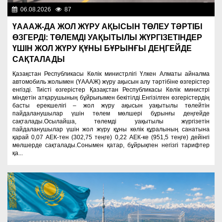
06.08.2026
87
Важные новости
ҮАААЖ-ДА ЖОЛ ЖҮРУ АҚЫСЫН ТӨЛЕУ ТӘРТІБІ
ӨЗГЕРДІ: ТӨЛЕМДІ УАҚЫТЫЛЫ ЖҮРГІЗЕТІНДЕР
ҮШІН ЖОЛ ЖҮРУ ҚҰНЫ БҰРЫНҒЫ ДЕҢГЕЙДЕ
САҚТАЛАДЫ
Қазақстан Республикасы Көлік министрлігі Үлкен Алматы айналма
автомобиль жолымен (ҮАААЖ) жүру ақысын алу тәртібіне өзгерістер
енгізді. Тиісті өзгерістер Қазақстан Республикасы Көлік министрі
міндетін атқарушының бұйрығымен бекітілді.Енгізілген өзгерістердің
басты ерекшелігі – жол жүру ақысын уақытылы төлейтін
пайдаланушылар үшін төлем мөлшері бұрынғы деңгейде
сақталады.Осылайша, төлемді уақытылы жүргізетін
пайдаланушылар үшін жол жүру құны көлік құралының санатына
қарай 0,07 АЕК-тен (302,75 теңге) 0,22 АЕК-ке (951,5 теңге) дейінгі
мөлшерде сақталады.Сонымен қатар, бұйрықпен негізгі тарифтер
қа...