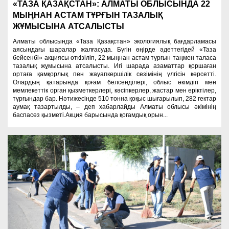
«ТАЗА ҚАЗАҚСТАН»: АЛМАТЫ ОБЛЫСЫНДА 22
МЫҢНАН АСТАМ ТҰРҒЫН ТАЗАЛЫҚ
ЖҰМЫСЫНА АТСАЛЫСТЫ
Алматы облысында «Таза Қазақстан» экологиялық бағдарламасы
аясындағы шаралар жалғасуда. Бүгін өңірде әдеттегідей «Таза
бейсенбі» акциясы өткізіліп, 22 мыңнан астам тұрғын таңмен таласа
тазалық жұмысына атсалысты. Игі шарада азаматтар қоршаған
ортаға қамқорлық пен жауапкершілік сезімінің үлгісін көрсетті.
Олардың қатарында қоғам белсенділері, облыс әкімдігі мен
мемлекеттік орган қызметкерлері, кәсіпкерлер, жастар мен еріктілер,
тұрғындар бар. Нәтижесінде 510 тонна қоқыс шығарылып, 282 гектар
аумақ тазартылды, – деп хабарлайды Алматы облысы әкімінің
баспасөз қызметі.Акция барысында қоғамдық орын...