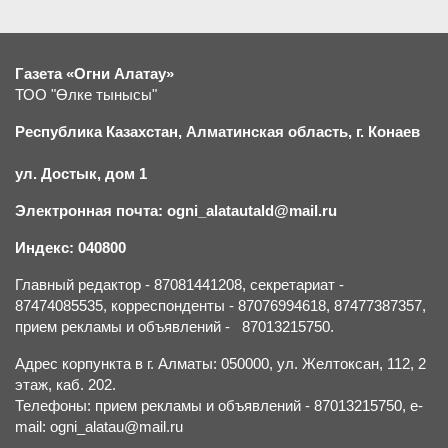
Газета «Огни Алатау»
ТОО "Өлке тынысы"
Республика Казахстан, Алматинская область, г.
К
онаев
ул. Достык, дом 1
Электронная почта: ogni_alatautald@mail.ru
Индекс: 040800
Главный редактор - 87081441208, секретариат -
87474085535, корреспонденты - 87076994618, 87477387357,
прием рекламы и объявлений - 87013215750.
Адрес корпункта в г. Алматы: 050000, ул. Желтоксан, 112, 2
этаж, каб. 202.
Телефоны: прием рекламы и объявлений - 87013215750, e-
mail: ogni_alatau@mail.ru