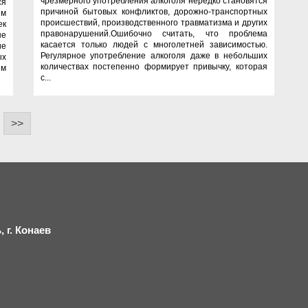
чрезмерного употребления алкоголя нередко становятся
ся
причиной бытовых конфликтов, дорожно-транспортных
им
происшествий, производственного травматизма и других
ек
правонарушений.Ошибочно считать, что проблема
ые
касается только людей с многолетней зависимостью.
ие
Регулярное употребление алкоголя даже в небольших
ых
количествах постепенно формирует привычку, которая
ям
с...
>>
 г.
К
онаев