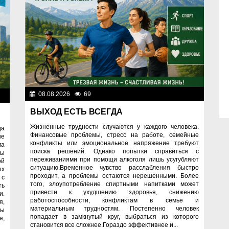
08.08.2026
69
Правопорядок
ок
ВЫХОД ЕСТЬ ВСЕГДА
Жизненные трудности случаются у каждого человека.
да
Финансовые проблемы, стресс на работе, семейные
ые
конфликты или эмоциональное напряжение требуют
ма
поиска решений. Однако попытки справиться с
ны
переживаниями при помощи алкоголя лишь усугубляют
ой
ситуацию.Временное чувство расслабления быстро
ых
проходит, а проблемы остаются нерешенными. Более
 с
того, злоупотребление спиртными напитками может
ть
привести к ухудшению здоровья, снижению
и.
работоспособности, конфликтам в семье и
я,
материальным трудностям. Постепенно человек
мы
попадает в замкнутый круг, выбраться из которого
я,
становится все сложнее.Гораздо эффективнее и...