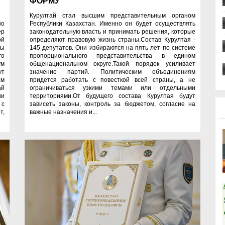
ФОРМУ
Курултай стал высшим представительным органом
но
Республики Казахстан. Именно он будет осуществлять
ер
законодательную власть и принимать решения, которые
ой
определяют правовую жизнь страны.Состав Курултая -
ты
145 депутатов. Они избираются на пять лет по системе
го
пропорционального представительства в едином
ум
общенациональном округе.Такой порядок усиливает
ут
значение партий. Политическим объединениям
ам
придется работать с повесткой всей страны, а не
ай
ограничиваться узкими темами или отдельными
ии
территориями.От будущего состава Курултая будут
 с
зависеть законы, контроль за бюджетом, согласие на
т,
важные назначения и...