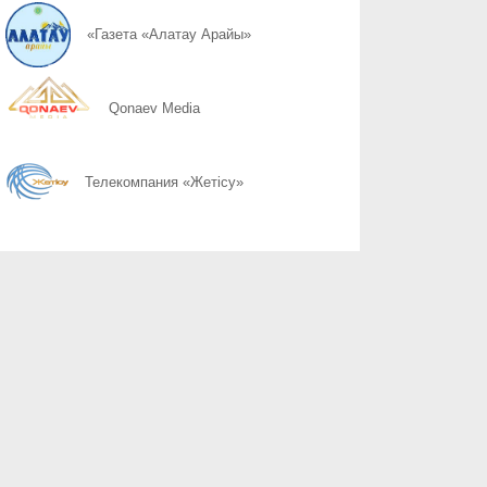
08.08
Простые правила сохранности имущества
«Газета «Алатау Арайы»
08.08
Почему 120 баллов не всегда гарантируют грант, а 100 могут 
Qonaev Media
08.08
Неліктен 120 балл грант алуға әрдайым кепілдік бермейді, ал 1
Телекомпания «Жетісу»