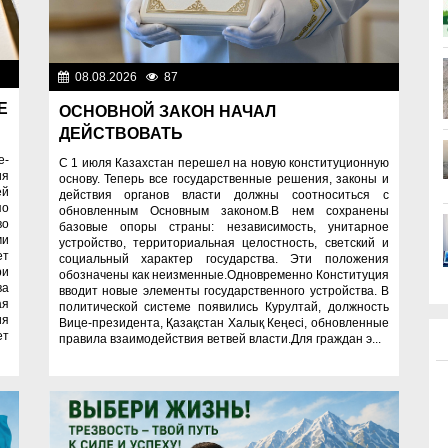
ти
08.08.2026
87
Важные новости
Е
ОСНОВНОЙ ЗАКОН НАЧАЛ
ДЕЙСТВОВАТЬ
е-
С 1 июля Казахстан перешел на новую конституционную
ия
основу. Теперь все государственные решения, законы и
ей
действия органов власти должны соотноситься с
по
обновленным Основным законом.В нем сохранены
во
базовые опоры страны: независимость, унитарное
ми
устройство, территориальная целостность, светский и
ет
социальный характер государства. Эти положения
ри
обозначены как неизменные.Одновременно Конституция
ва
вводит новые элементы государственного устройства. В
ая
политической системе появились Курултай, должность
ия
Вице-президента, Қазақстан Халық Кеңесі, обновленные
ет
правила взаимодействия ветвей власти.Для граждан э...