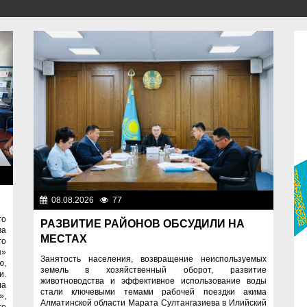
ра
08.08.2026
77
Важные новости
го
РАЗВИТИЕ РАЙОНОВ ОБСУДИЛИ НА
ва
МЕСТАХ
го
я»
Занятость населения, возвращение неиспользуемых
ю,
земель в хозяйственный оборот, развитие
и.
животноводства и эффективное использование воды
ла
стали ключевыми темами рабочей поездки акима
»,
Алматинской области Марата Султангазиева в Илийский
го