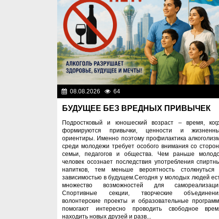
08.08.2026
64
Правопоряд
БУДУЩЕЕ БЕЗ ВРЕДНЫХ ПРИВЫЧЕК
Подростковый и юношеский возраст – время, ког
формируются привычки, ценности и жизненн
ориентиры. Именно поэтому профилактика алкоголиз
среди молодежи требует особого внимания со сторо
семьи, педагогов и общества. Чем раньше молод
человек осознает последствия употребления спиртн
напитков, тем меньше вероятность столкнуться
зависимостью в будущем.Сегодня у молодых людей ес
множество возможностей для самореализаци
Спортивные секции, творческие объединени
волонтерские проекты и образовательные програм
помогают интересно проводить свободное врем
находить новых друзей и разв...