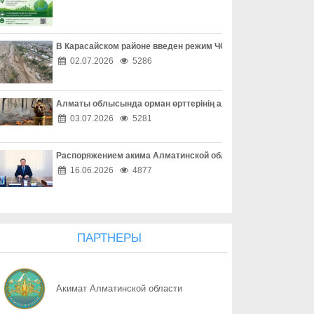
08.08
Профилактика сильнее зависимости
08.08
«Әділет» форумы, Respublica-ның ReTalks алаңы және Baytaq-
В Карасайском районе введен режим ЧС местного масштаба
02.07.2026
5286
08.08
Форум «Әділет», ReTalks Respublica и экологический караван B
Алматы облысында орман өрттерінің алдын алу жұмыстары
08.08
Один код – и аккаунт потерян
03.07.2026
5281
08.08
Покупки без неприятных сюрпризов
Распоряжением акима Алматинской области Куаныш Бахыту
08.08
Опасная ссылка в один клик
16.06.2026
4877
08.08
«Ваш счет в опасности» - не спешите верить
08.08
Осторожность при онлайн-сделках
ПАРТНЕРЫ
08.08
Как обезопасить свое жилье
Акимат Алматинской области
08.08
Собственность под охраной закона