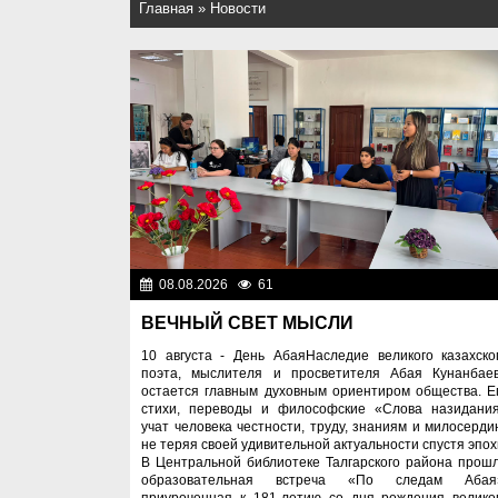
Главная
»
Новости
08.08.2026
61
Культу
ВЕЧНЫЙ СВЕТ МЫСЛИ
10 августа - День АбаяНаследие великого казахско
поэта, мыслителя и просветителя Абая Кунанбае
остается главным духовным ориентиром общества. Е
стихи, переводы и философские «Слова назидани
учат человека честности, труду, знаниям и милосерди
не теряя своей удивительной актуальности спустя эпох
В Центральной библиотеке Талгарского района прош
образовательная встреча «По следам Абая
приуроченная к 181-летию со дня рождения велико