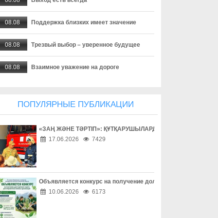
08.08
Поддержка близких имеет значение
08.08
Трезвый выбор – уверенное будущее
08.08
Взаимное уважение на дороге
08.08
Дети учатся на примере взрослых
ПОПУЛЯРНЫЕ ПУБЛИКАЦИИ
08.08
Внимание за рулем спасает жизни
«ЗАҢ ЖӘНЕ ТӘРТІП»: ҚҰТҚАРУШЫЛАРДЫҢ ЕҢБЕГІМЕН ТАН
08.08
Безопасность начинается за рулем
17.06.2026
7429
08.08
Доверие сильнее опасных соблазнов
08.08
Осторожность – лучшая защита в сети
Объявляется конкурс на получение долгосрочного гранта д
10.06.2026
6173
08.08
Одно решение может изменить жизнь