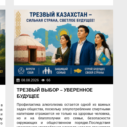
08.08.2026
66
Правопорядок
ок
ТРЕЗВЫЙ ВЫБОР – УВЕРЕННОЕ
БУДУЩЕЕ
Профилактика алкоголизма остается одной из важных
 в
задач общества, поскольку злоупотребление спиртными
яя
напитками отражается не только на здоровье человека,
 и
но и на благополучии его семьи, безопасности
му
окружающих и общественном порядке.Последствия
то