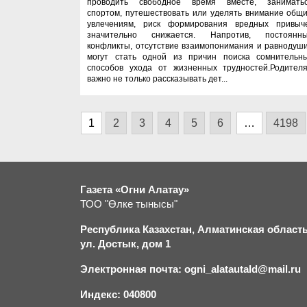
проводить свободное время вместе, занимать
спортом, путешествовать или уделять внимание общ
увлечениям, риск формирования вредных привыч
значительно снижается. Напротив, постоянн
конфликты, отсутствие взаимопонимания и равнодуш
могут стать одной из причин поиска сомнительн
способов ухода от жизненных трудностей.Родител
важно не только рассказывать дет...
1
2
3
4
5
6
…
4198
Газета «Огни Алатау»
ТОО "Өлке тынысы"
Республика Казахстан, Алматинская область,
ул. Достык, дом 1
Электронная почта: ogni_alatautald@mail.ru
Индекс: 040800