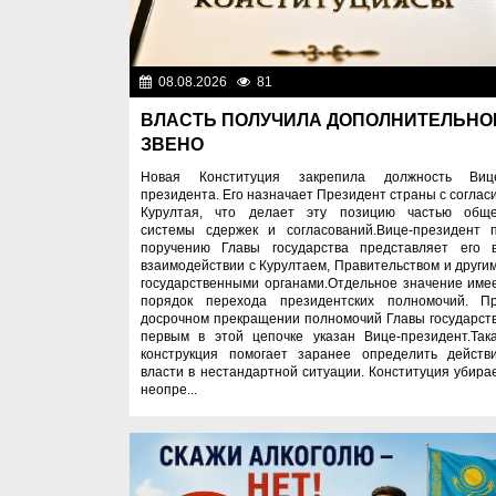
08.08.2026
81
Важные новос
ВЛАСТЬ ПОЛУЧИЛА ДОПОЛНИТЕЛЬНО
ЗВЕНО
Новая Конституция закрепила должность Виц
президента. Его назначает Президент страны с соглас
Курултая, что делает эту позицию частью общ
системы сдержек и согласований.Вице-президент 
поручению Главы государства представляет его 
взаимодействии с Курултаем, Правительством и други
государственными органами.Отдельное значение име
порядок перехода президентских полномочий. П
досрочном прекращении полномочий Главы государст
первым в этой цепочке указан Вице-президент.Так
конструкция помогает заранее определить действ
власти в нестандартной ситуации. Конституция убира
неопре...