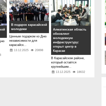
В подарок карасайской
молодежи
кой
Алматинская область
обновляет
Ценным подарком ко Дню
молодежную
независимости для
Дню
инфраструктуру:
карасайск...
открыт центр в
13.12.2025
20898
Карасае
3
В Карасайском районе,
который остаётся
крупнейшим...
13.12.2025
18632