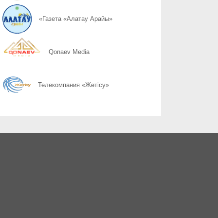
05.08
Безопасность – общая ответственность
«Газета «Алатау Арайы»
05.08
Ставка на переработку
Qonaev Media
05.08
Инвестиции с долгосрочным эффектом
Телекомпания «Жетісу»