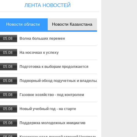
ЛЕНТА НОВОСТЕЙ
Новости области
Новости Казахстана
05.08
Волна больших перемен
05.08
На носочках к успеху
05.08
Подготовка к выборам продолжается
05.08
Подворный обход подучетных и владельцев оружия
05.08
Газовое хозяйство - под контролем
05.08
Новый учебный год - на старте
05.08
Поддержка молодежных инициатив
05.08
Казахстан стал лучшей страной Центральной Азии для переез