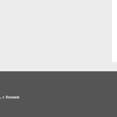
 г.
К
онаев