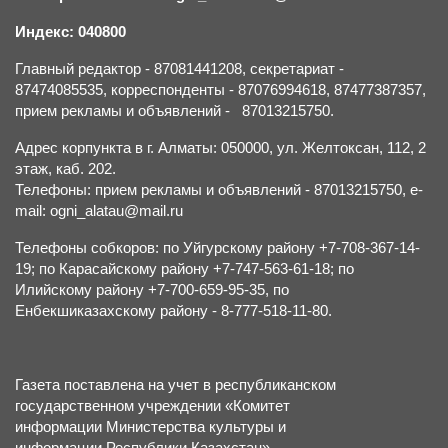
Индекс: 040800
Главный редактор - 87081441208, секретариат -
87474085535, корреспонденты - 87076994618, 87477387357,
прием рекламы и объявлений - 87013215750.
Адрес корпункта в г. Алматы: 050000, ул. Желтоксан, 112, 2
этаж, каб. 202.
Телефоны: прием рекламы и объявлений - 87013215750, e-
mail: ogni_alatau@mail.ru
Телефоны собкоров: по Уйгурскому району +7-708-367-14-
19; по Карасайскому району +7-747-563-61-18; по
Илийскому району +7-700-659-95-35, по
Енбекшиказахскому району - 8-777-518-11-80.
Газета поставлена на учет в республиканском
государственном учреждении «Комитет
информации Министерства культуры и
информации Республики Казахстан».