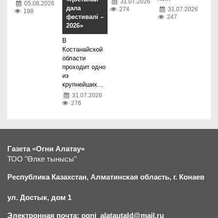
31.07.2026
05.08.2026
дала
274
31.07.2026
198
фестивалі –
247
2026»
В
Костанайской
области
проходит одно
из
крупнейших...
31.07.2026
276
Газета «Огни Алатау»
ТОО "Өлке тынысы"
Республика Казахстан, Алматинская область, г.
К
онаев
ул. Достык, дом 1
Электронная почта: ogni_alatautald@mail.ru