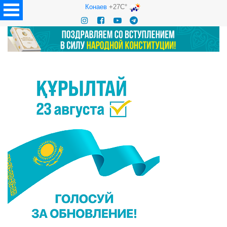
Конаев
+27C°