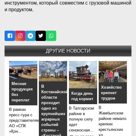
инструментом, который совместим с грузовой машиной
и продуктом.
ДРУГИЕ НОВОСТИ
Мясная
В
Хозяйство
продукция
Костанайской
крепнет
Когда день
без
области
трудом
год кормит
переплат
проходит
В
В Талгарском
одно из
В рамках
Жамбылском
районе в
крупнейших
пресс-тура с
районе немало
полную силу
аграрных
представителями
крепких
идет
событий
АО «СПК
крестьянских
сенокосная...
страны –
«Қон...
хо...
«Қостанай