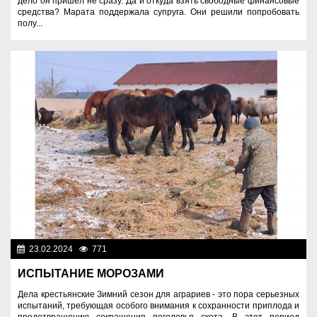
дело он пришел не сразу. Да и откуда взять свободные финансовые
средства? Марата поддержала супруга. Они решили попробовать
полу...
23.02.2024
771
Аграрный сектор
ИСПЫТАНИЕ МОРОЗАМИ
Дела крестьянские Зимний сезон для аграриев - это пора серьезных
испытаний, требующая особого внимания к сохранности приплода и
предотвращению сокращения поголовья скота. В этот период