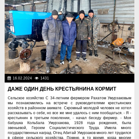
16.02.2024
1431
Аграрный сектор
ДАЖЕ ОДИН ДЕНЬ КРЕСТЬЯНИНА КОРМИТ
Сельское хозяйство С 34-летним фермером Рахатом Умурзаковым
мы познакомились на встрече с руководителями крестьянских
хозяйств в районном акимате. Скромный молодой человек не хотел
рассказывать о себе, но все же мне удалось с ним пообщаться. - Я -
крестьянин в третьем поколении, - начал беседу фермер. - Моя
бабушка Кольбала Умурзакова, 1928 года рождения, была
звеньевой, Героем Социалистического Труда. Имела много
государственных наград. Отец Абитай Умурзаков много лет трудился
в сфере сельского хозяйства. Помню, в то время, когда многие