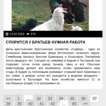
14.02.2024
878
Аграрный сектор
СПОРИТСЯ У БРАТЬЕВ НУЖНАЯ РАБОТА
Дела крестьянские Крестьянское хозяйство «Самғар» - одно из
успешных животноводческих ферм Кетпенского сельского округа.
Семейному бизнесу братьев Еркинжана и Болатжана Токтарбека
почти двадцать лет. Сегодня на зимовках в Кудыке и Тастарыке они
содержат сотни голов коров, бычков, овец и коз. Опытные
животноводы делают все возможное, чтобы приумножить свои
стада. В Кудуке за поголовьем ухаживает старший брат Еркинжан и
его семья, а добрая сотня коз находится в ведении младшего -
Болатжана в Тастыкаре. На базе хозяйства имеются 21 га
пастбищных угодий, 5 га орошаемых зе...
<<
1
…
32
33
34
35
36
37
38
39
40
41
42
…
93
>>