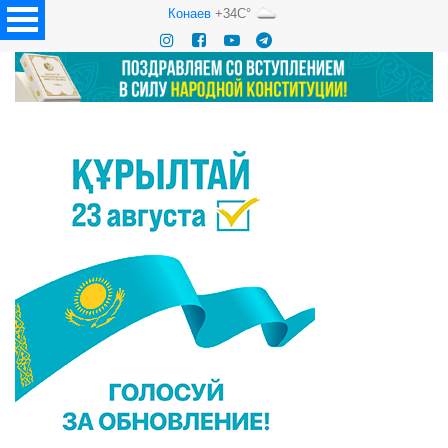
Конаев
+34C°