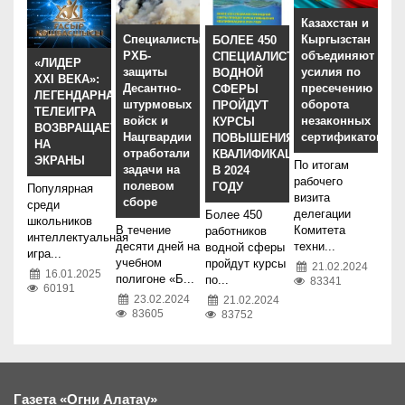
Казахстан и
Специалисты
Кыргызстан
БОЛЕЕ 450
РХБ-
объединяют
СПЕЦИАЛИСТОВ
«ЛИДЕР
защиты
усилия по
ВОДНОЙ
XXI ВЕКА»:
Десантно-
пресечению
СФЕРЫ
ЛЕГЕНДАРНАЯ
штурмовых
оборота
ПРОЙДУТ
ТЕЛЕИГРА
войск и
незаконных
КУРСЫ
ВОЗВРАЩАЕТСЯ
Нацгвардии
сертификатов
ПОВЫШЕНИЯ
НА
отработали
КВАЛИФИКАЦИИ
ЭКРАНЫ
По итогам
задачи на
В 2024
рабочего
полевом
ГОДУ
Популярная
визита
сборе
среди
делегации
Более 450
школьников
В течение
Комитета
работников
интеллектуальная
десяти дней на
техни...
водной сферы
игра...
учебном
пройдут курсы
21.02.2024
16.01.2025
полигоне «Б...
по...
83341
60191
23.02.2024
21.02.2024
83605
83752
Газета «Огни Алатау»