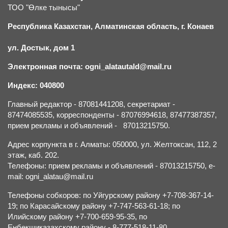
ТОО "Өлке тынысы"
Республика Казахстан, Алматинская область, г.
К
онаев
ул. Достык, дом 1
Электронная почта: ogni_alatautald@mail.ru
Индекс: 040800
Главный редактор - 87081441208, секретариат -
87474085535, корреспонденты - 87076994618, 87477387357,
прием рекламы и объявлений - 87013215750.
Адрес корпункта в г. Алматы: 050000, ул. Желтоксан, 112, 2
этаж, каб. 202.
Телефоны: прием рекламы и объявлений - 87013215750, e-
mail: ogni_alatau@mail.ru
Телефоны собкоров: по Уйгурскому району +7-708-367-14-
19; по Карасайскому району +7-747-563-61-18; по
Илийскому району +7-700-659-95-35, по
Енбекшиказахскому району - 8-777-518-11-80.