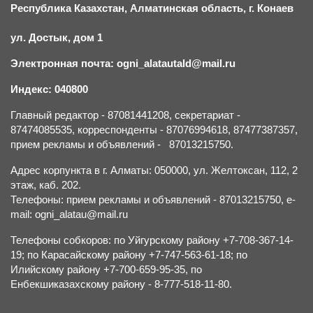
Республика Казахстан, Алматинская область, г.
К
онаев
ул. Достык, дом 1
Электронная почта: ogni_alatautald@mail.ru
Индекс: 040800
Главный редактор - 87081441208, секретариат -
87474085535, корреспонденты - 87076994618, 87477387357,
прием рекламы и объявлений - 87013215750.
Адрес корпункта в г. Алматы: 050000, ул. Желтоксан, 112, 2
этаж, каб. 202.
Телефоны: прием рекламы и объявлений - 87013215750, e-
mail: ogni_alatau@mail.ru
Телефоны собкоров: по Уйгурскому району +7-708-367-14-
19; по Карасайскому району +7-747-563-61-18; по
Илийскому району +7-700-659-95-35, по
Енбекшиказахскому району - 8-777-518-11-80.