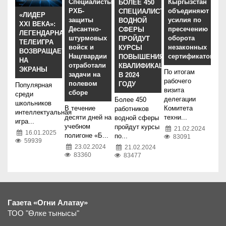
Специалисты
Кыргызстан
БОЛЕЕ 450
РХБ-
объединяют
СПЕЦИАЛИСТОВ
«ЛИДЕР
защиты
усилия по
ВОДНОЙ
XXI ВЕКА»:
Десантно-
пресечению
СФЕРЫ
ЛЕГЕНДАРНАЯ
штурмовых
оборота
ПРОЙДУТ
ТЕЛЕИГРА
войск и
незаконных
КУРСЫ
ВОЗВРАЩАЕТСЯ
Нацгвардии
сертификатов
ПОВЫШЕНИЯ
НА
отработали
КВАЛИФИКАЦИИ
ЭКРАНЫ
По итогам
задачи на
В 2024
рабочего
полевом
ГОДУ
Популярная
визита
сборе
среди
делегации
Более 450
школьников
В течение
Комитета
работников
интеллектуальная
десяти дней на
техни...
водной сферы
игра...
учебном
пройдут курсы
21.02.2024
16.01.2025
полигоне «Б...
по...
83091
59939
23.02.2024
21.02.2024
83360
83477
Газета «Огни Алатау»
ТОО "Өлке тынысы"