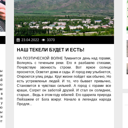
ты
23.04.2022
3370
Спецпроекты
НАШ ТЕКЕЛИ БУДЕТ И ЕСТЬ!
НА ПОЭТИЧЕСКОЙ ВОЛНЕ Туманится день над горами,
Волнуясь с теченьем реки. Его я разбавлю стихами,
Почувствую звонкость строки. Вот яркое солнце
ды
проснется, Осветит дома и сады. И город ему улыбнется,
ли
Откроются улиц ряды. Круг жизни пойдет как обычно, Но
ей
есть устремленья людей. И то, что бывает привычно,
но
Становится в чувствах сильней. А город с горами все
ми
краше, Согрет он заботой друзей. И стал он солиднее,
 в
старше... Ведь в этом году юбилей. Его одарила природа
на
Пейзажем от Бога вокруг. Начало в легендах народа
 у
Продля...
ло
ты
ти
ет