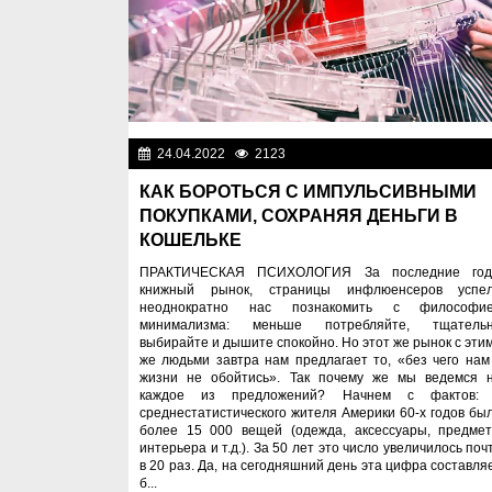
24.04.2022
2123
Спецпроек
КАК БОРОТЬСЯ С ИМПУЛЬСИВНЫМИ
ПОКУПКАМИ, СОХРАНЯЯ ДЕНЬГИ В
КОШЕЛЬКЕ
ПРАКТИЧЕСКАЯ ПСИХОЛОГИЯ За последние го
книжный рынок, страницы инфлюенсеров успе
неоднократно нас познакомить с философи
минимализма: меньше потребляйте, тщатель
выбирайте и дышите спокойно. Но этот же рынок с эти
же людьми завтра нам предлагает то, «без чего нам
жизни не обойтись». Так почему же мы ведемся 
каждое из предложений? Начнем с фактов:
среднестатистического жителя Америки 60-х годов бы
более 15 000 вещей (одежда, аксессуары, предме
интерьера и т.д.). За 50 лет это число увеличилось поч
в 20 раз. Да, на сегодняшний день эта цифра составля
б...