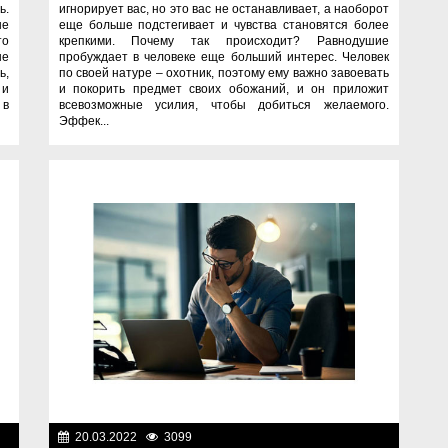
ь.
игнорирует вас, но это вас не останавливает, а наоборот
не
еще больше подстегивает и чувства становятся более
то
крепкими. Почему так происходит? Равнодушие
не
пробуждает в человеке еще больший интерес. Человек
ь,
по своей натуре – охотник, поэтому ему важно завоевать
 и
и покорить предмет своих обожаний, и он приложит
 в
всевозможные усилия, чтобы добиться желаемого.
Эффек...
ты
20.03.2022
3099
Спецпроекты