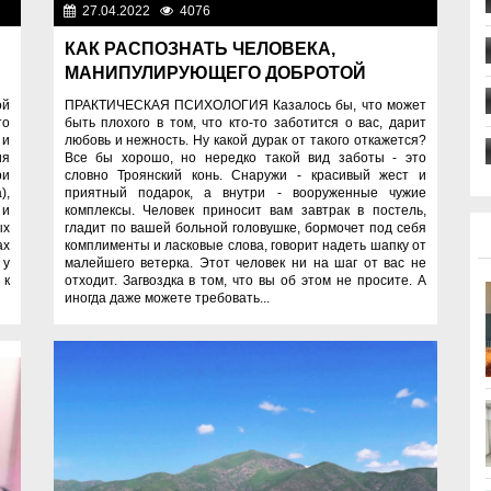
27.04.2022
4076
Спецпроекты
ты
КАК РАСПОЗНАТЬ ЧЕЛОВЕКА,
МАНИПУЛИРУЮЩЕГО ДОБРОТОЙ
ПРАКТИЧЕСКАЯ ПСИХОЛОГИЯ Казалось бы, что может
ой
быть плохого в том, что кто-то заботится о вас, дарит
то
любовь и нежность. Ну какой дурак от такого откажется?
 и
Все бы хорошо, но нередко такой вид заботы - это
ия
словно Троянский конь. Снаружи - красивый жест и
ри
приятный подарок, а внутри - вооруженные чужие
),
комплексы. Человек приносит вам завтрак в постель,
 и
гладит по вашей больной головушке, бормочет под себя
ых
комплименты и ласковые слова, говорит надеть шапку от
ах
малейшего ветерка. Этот человек ни на шаг от вас не
 у
отходит. Загвоздка в том, что вы об этом не просите. А
 к
иногда даже можете требовать...