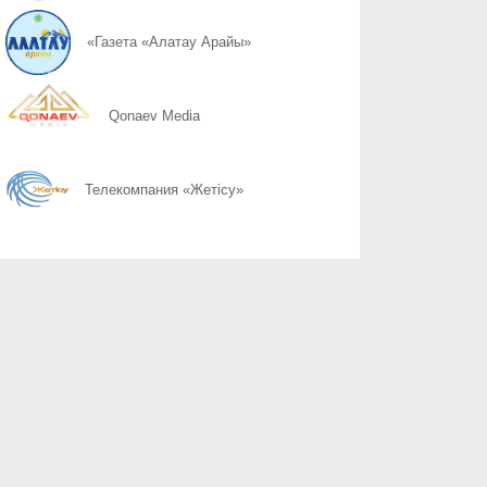
07.08
Слово ведет к знаниям
«Газета «Алатау Арайы»
07.08
Құрылтай сайлауы: өңірлерде саяси күнтәртібі қалай түзіледі?
Qonaev Media
07.08
Курултай-2026: партии вернулись в регионы после дебатов
Телекомпания «Жетісу»