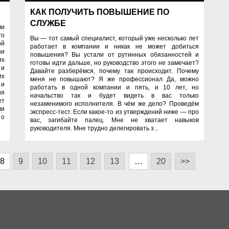
КАК ПОЛУЧИТЬ ПОВЫШЕНИЕ ПО
СЛУЖБЕ
ми
го
Вы — тот самый специалист, который уже несколько лет
ой
работает в компании и никак не может добиться
ни
повышения? Вы устали от рутинных обязанностей и
их
готовы идти дальше, но руководство этого не замечает?
 и
Давайте разберёмся, почему так происходит. Почему
их
меня не повышают? Я же профессионал Да, можно
 и
работать в одной компании и пять, и 10 лет, но
ия
начальство так и будет видеть в вас только
ет
незаменимого исполнителя. В чём же дело? Проведём
ми
экспресс-тест. Если какое-то из утверждений ниже — про
 о
вас, загибайте палец. Мне не хватает навыков
руководителя. Мне трудно делегировать з...
8
9
10
11
12
13
…
20
>>