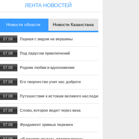
ЛЕНТА НОВОСТЕЙ
Новости области
Новости Казахстана
07.08
Парная с видом на вершины
07.08
Под парусом приключений
07.08
Родник любви и вдохновения
07.08
Его творчество учит нас доброте
07.08
Путешествие к истокам великого наследия
07.08
Слово, которое ведет через века
07.08
Фундамент зримых перемен
07.08
«Я воспитывалась идеями поэта»