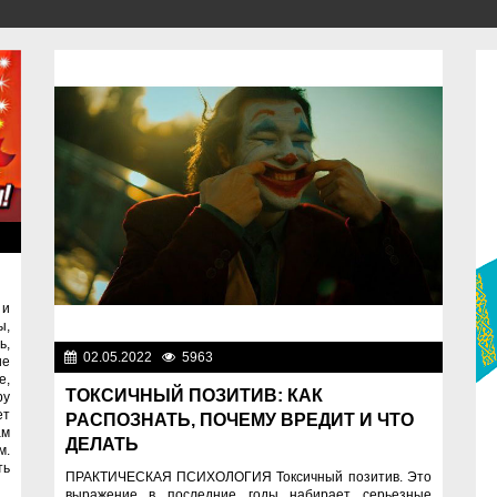
ты
 и
ы,
ь,
02.05.2022
5963
Спецпроекты
ие
е,
ТОКСИЧНЫЙ ПОЗИТИВ: КАК
ру
ет
РАСПОЗНАТЬ, ПОЧЕМУ ВРЕДИТ И ЧТО
ам
ДЕЛАТЬ
м.
ть
ПРАКТИЧЕСКАЯ ПСИХОЛОГИЯ Токсичный позитив. Это
выражение в последние годы набирает серьезные