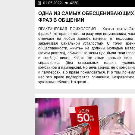
01.05.2022
4220
Спецпроек
ОДНА ИЗ САМЫХ ОБЕСЦЕНИВАЮЩИХ
ФРАЗ В ОБЩЕНИИ
ПРАКТИЧЕСКАЯ ПСИХОЛОГИЯ - Хватит ныть! Эт
фразой, которая никого ни разу еще не успокоила, час
отвечают на любую жалобу, начиная от недосыпа
заканчивая банальной усталостью. С точки зрен
общественности, «ныть» не должны молодые мате
(зачем рожала), обиженные жены (где были твои глаза
и вообще никто. Как-то же люди раньше жили
справлялись (без стиральных машин, кухонн
комбайнов и памперсов). Но речь сейчас не о комбайн
и памперсах, а о праве пожаловаться. И о том, почему
нас это право подвергается сомнению. Безразличие
чувствам ребенка Что греха...