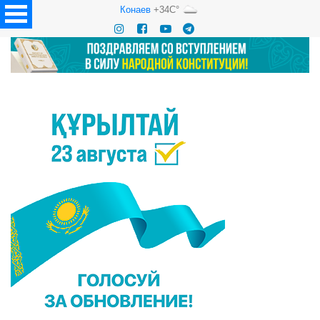
Конаев
+34C°