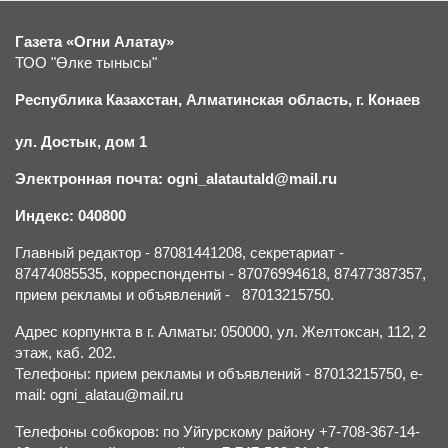
Газета «Огни Алатау»
ТОО "Өлке тынысы"
Республика Казахстан, Алматинская область, г.
К
онаев
ул. Достык, дом 1
Электронная почта: ogni_alatautald@mail.ru
Индекс: 040800
Главный редактор - 87081441208, секретариат -
87474085535, корреспонденты - 87076994618, 87477387357,
прием рекламы и объявлений - 87013215750.
Адрес корпункта в г. Алматы: 050000, ул. Желтоксан, 112, 2
этаж, каб. 202.
Телефоны: прием рекламы и объявлений - 87013215750, e-
mail: ogni_alatau@mail.ru
Телефоны собкоров: по Уйгурскому району +7-708-367-14-