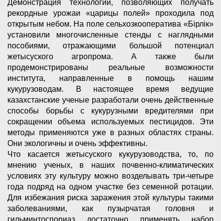
Демонстрация технологий, позволяющих получать
рекордные урожаи «царицы полей» проходила под
открытым небом. На поле сельхозкооператива «Бірлік»
установили многочисленные стенды с наглядными
пособиями, отражающими большой потенциал
жетысуского агропрома. А также были
продемонстрированы реальные возможности
института, направленные в помощь нашим
кукурузоводам. В настоящее время ведущие
казахстанские ученые разработали очень действенные
способы борьбы с кукурузными вредителями при
сокращении объема используемых пестицидов. Эти
методы применяются уже в разных областях страны.
Они экологичны и очень эффективны.
Что касается жетысуского кукурузоводства, то, по
мнению ученых, в наших почвенно-климатических
условиях эту культуру можно возделывать три-четыре
года подряд на одном участке без семенной ротации.
Для избежания риска заражения этой культуры такими
заболеваниями, как пузырчатая головня и
гильминтоспориаз достаточно применять набор