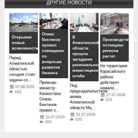
ДРУГИЕ НОВОСТИ
Олжас
Открывая
В
Бектенов
Производственн
новые
Алматинской
провел
потенциал
возможности
области
совещание
региона
прошло
по
растет
Перед
заседание
вопросам
Алматинской
регионального
На территории
развития
областью
инвестиционного
Карасайского
бизнеса
сегодня стоит
штаба
района
задачи со...
Премьер-
действует
Под
07.08.2026
министр
немало...
председательством
162
Казахстана
27.07.2026
акима
Олжас
823
Алматинской
Бектенов
области Ма...
провел с...
31.07.2026
31.07.2026
530
455