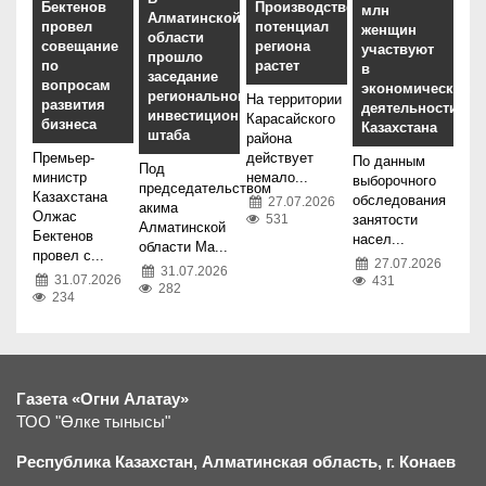
Бектенов
Производственный
млн
Алматинской
провел
потенциал
женщин
области
совещание
региона
участвуют
прошло
по
растет
в
заседание
вопросам
экономической
регионального
На территории
развития
деятельности
инвестиционного
Карасайского
бизнеса
Казахстана
штаба
района
Премьер-
действует
По данным
Под
министр
немало...
выборочного
председательством
Казахстана
обследования
27.07.2026
акима
Олжас
занятости
531
Алматинской
Бектенов
насел...
области Ма...
провел с...
27.07.2026
31.07.2026
31.07.2026
431
282
234
Газета «Огни Алатау»
ТОО "Өлке тынысы"
Республика Казахстан, Алматинская область, г.
К
онаев