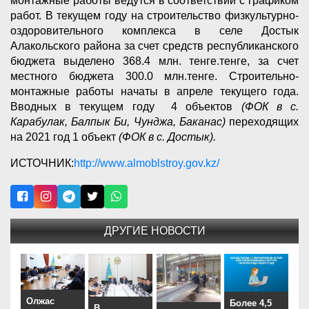
монтажные работы ведутся в соответствии с графиком
работ. В текущем году на строительство физкультурно-
оздоровительного комплекса в селе Достык
Алакольского района за счет средств республиканского
бюджета выделено 368.4 млн. тенге.тенге, за счет
местного бюджета 300.0 млн.тенге. Строительно-
монтажные работы начаты в апреле текущего года.
Вводных в текущем году 4 объектов
(ФОК в с.
Карабулак, Балпык Би, Чунджа, Баканас)
переходящих
на 2021 год 1 объект
(ФОК в с. Достык).
ИСТОЧНИК:
http://www.almoblstroy.gov.kz/
ДРУГИЕ НОВОСТИ
Олжас
Более 4,5
В