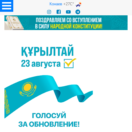
Конаев
+27C°