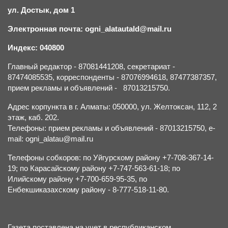
ул. Достык, дом 1
Электронная почта: ogni_alatautald@mail.ru
Индекс: 040800
Главный редактор - 87081441208, секретариат -
87474085535, корреспонденты - 87076994618, 87477387357,
прием рекламы и объявлений - 87013215750.
Адрес корпункта в г. Алматы: 050000, ул. Желтоксан, 112, 2
этаж, каб. 202.
Телефоны: прием рекламы и объявлений - 87013215750, e-
mail: ogni_alatau@mail.ru
Телефоны собкоров: по Уйгурскому району +7-708-367-14-
19; по Карасайскому району +7-747-563-61-18; по
Илийскому району +7-700-659-95-35, по
Енбекшиказахскому району - 8-777-518-11-80.
Газета поставлена на учет в республиканском