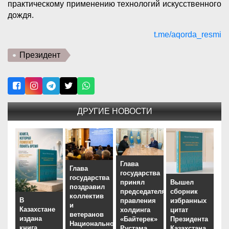
практическому применению технологий искусственного
дождя.
t.me/aqorda_resmi
Президент
ДРУГИЕ НОВОСТИ
Глава
Глава
государства
государства
принял
Вышел
поздравил
председателя
сборник
коллектив
В
правления
избранных
и
Казахстане
холдинга
цитат
ветеранов
издана
«Байтерек»
Президента
Национального
книга
Рустама
Казахстана