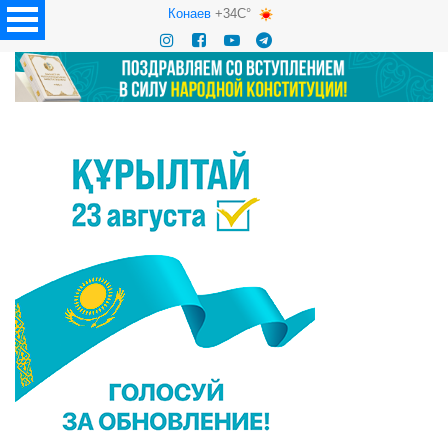
Конаев
+34C°