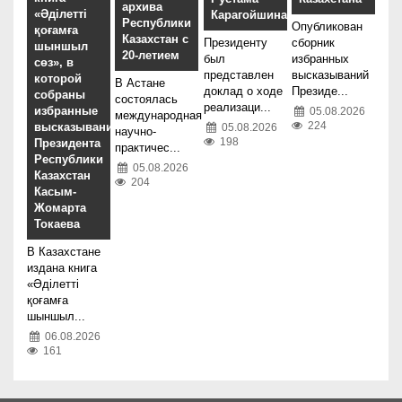
архива
«Әділетті
Карагойшина
Республики
Опубликован
қоғамға
Казахстан с
Президенту
сборник
шыншыл
20-летием
был
избранных
сөз», в
представлен
высказываний
которой
В Астане
доклад о ходе
Президе...
собраны
состоялась
реализаци...
избранные
05.08.2026
международная
224
высказывания
05.08.2026
научно-
198
Президента
практичес...
Республики
05.08.2026
Казахстан
204
Касым-
Жомарта
Токаева
В Казахстане
издана книга
«Әділетті
қоғамға
шыншыл...
06.08.2026
161