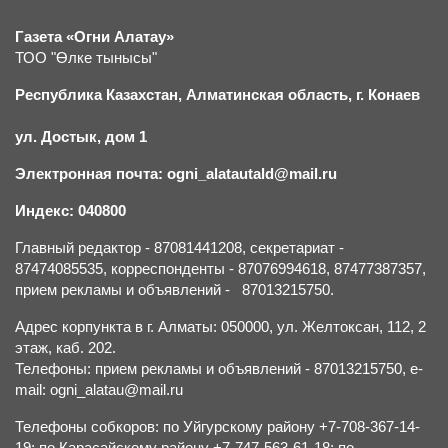
Газета «Огни Алатау»
ТОО "Өлке тынысы"
Республика Казахстан, Алматинская область, г.
К
онаев
ул. Достык, дом 1
Электронная почта: ogni_alatautald@mail.ru
Индекс: 040800
Главный редактор - 87081441208, секретариат -
87474085535, корреспонденты - 87076994618, 87477387357,
прием рекламы и объявлений - 87013215750.
Адрес корпункта в г. Алматы: 050000, ул. Желтоксан, 112, 2
этаж, каб. 202.
Телефоны: прием рекламы и объявлений - 87013215750, e-
mail: ogni_alatau@mail.ru
Телефоны собкоров: по Уйгурскому району +7-708-367-14-
19; по Карасайскому району +7-747-563-61-18; по